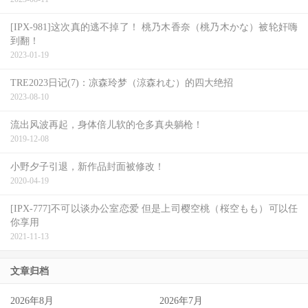
[IPX-981]这次真的逃不掉了！ 桃乃木香奈（桃乃木かな）被轮奸嗨
到翻！
2023-01-19
TRE2023日记(7)：凉森玲梦（涼森れむ）的四大绝招
2023-08-10
流出风波再起，身体倍儿软的仓多真央躺枪！
2019-12-08
小野夕子引退，新作品封面被修改！
2020-04-19
[IPX-777]不可以谈办公室恋爱 但是上司樱空桃（桜空もも）可以任
你享用
2021-11-13
文章归档
2026年8月
2026年7月