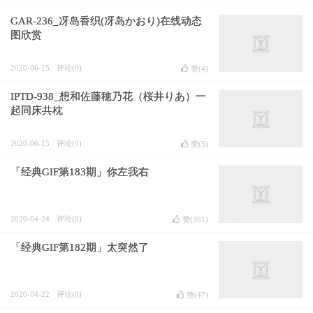
GAR-236_冴岛香织(冴岛かおり)在线动态
图欣赏
2020-06-15
评论(0)
赞(
4
)
IPTD-938_想和佐藤穂乃花（桜井りあ）一
起同床共枕
2020-06-15
评论(0)
赞(
5
)
「经典GIF第183期」你左我右
2020-04-24
评论(0)
赞(
361
)
「经典GIF第182期」太突然了
2020-04-22
评论(0)
赞(
47
)