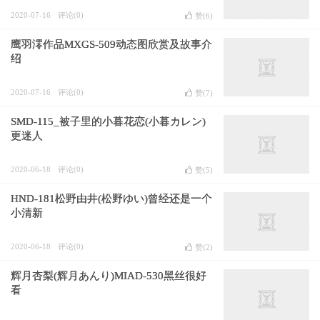
2020-07-16
评论(0)
赞(
6
)
鹰羽澪作品MXGS-509动态图欣赏及故事介
绍
2020-07-16
评论(0)
赞(
7
)
SMD-115_被子里的小暮花恋(小暮カレン)
更迷人
2020-06-18
评论(0)
赞(
5
)
HND-181松野由井(松野ゆい)曾经还是一个
小清新
2020-06-18
评论(0)
赞(
2
)
辉月杏梨(辉月あんり)MIAD-530黑丝很好
看