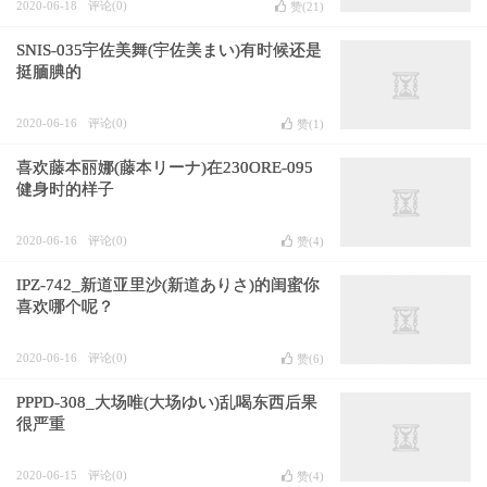
2020-06-18
评论(0)
赞(
21
)
SNIS-035宇佐美舞(宇佐美まい)有时候还是
挺腼腆的
2020-06-16
评论(0)
赞(
1
)
喜欢藤本丽娜(藤本リーナ)在230ORE-095
健身时的样子
2020-06-16
评论(0)
赞(
4
)
IPZ-742_新道亚里沙(新道ありさ)的闺蜜你
喜欢哪个呢？
2020-06-16
评论(0)
赞(
6
)
PPPD-308_大场唯(大场ゆい)乱喝东西后果
很严重
2020-06-15
评论(0)
赞(
4
)