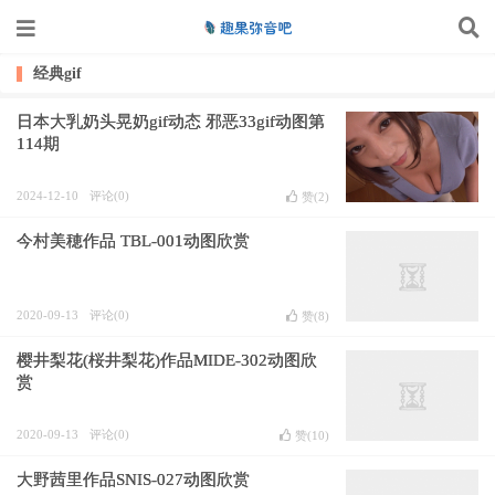
经典gif
日本大乳奶头晃奶gif动态 邪恶33gif动图第
114期
2024-12-10
评论(0)
赞(
2
)
今村美穂作品 TBL-001动图欣赏
2020-09-13
评论(0)
赞(
8
)
樱井梨花(桜井梨花)作品MIDE-302动图欣
赏
2020-09-13
评论(0)
赞(
10
)
大野茜里作品SNIS-027动图欣赏