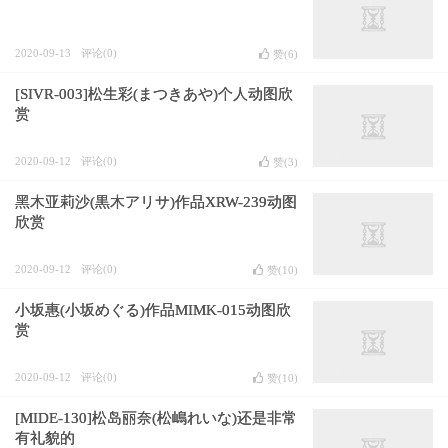
2020-09-13
评论(0)
赞(
6
)
[SIVR-003]松生彩(まつきあや)个人动图欣
赏
2020-09-12
评论(0)
赞(
3
)
黑木亚莉沙(黒木アリサ)作品XRW-239动图
欣赏
2020-09-12
评论(0)
赞(
10
)
小坂惠(小坂めぐる)作品MIMK-015动图欣
赏
2020-09-12
评论(0)
赞(
10
)
[MIDE-130]松岛丽奈(松嶋れいな)还是非常
有礼貌的