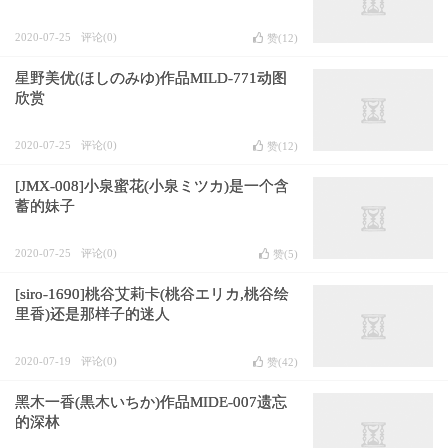
2020-07-25
评论(0)
赞(
12
)
星野美优(ほしのみゆ)作品MILD-771动图
欣赏
2020-07-25
评论(0)
赞(
12
)
[JMX-008]小泉蜜花(小泉ミツカ)是一个含
蓄的妹子
2020-07-25
评论(0)
赞(
5
)
[siro-1690]桃谷艾莉卡(桃谷エリカ,桃谷绘
里香)还是那样子的迷人
2020-07-19
评论(0)
赞(
42
)
黑木一香(黒木いちか)作品MIDE-007遗忘
的深林