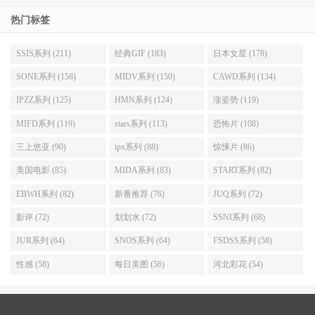
热门标签
SSIS系列 (211)
经典GIF (183)
日本女星 (178)
SONE系列 (158)
MIDV系列 (150)
CAWD系列 (134)
IPZZ系列 (125)
HMN系列 (124)
涨姿势 (119)
MIFD系列 (119)
stars系列 (113)
恐怖片 (108)
三上悠亚 (90)
ipx系列 (88)
惊悚片 (86)
美国电影 (85)
MIDA系列 (83)
START系列 (82)
EBWH系列 (82)
新番推荐 (76)
JUQ系列 (72)
影评 (72)
划划水 (72)
SSNI系列 (68)
JUR系列 (64)
SNOS系列 (64)
FSDSS系列 (58)
性感 (58)
每日美图 (56)
河北彩花 (54)