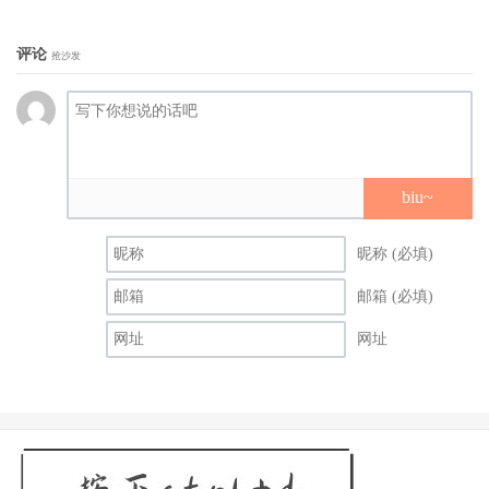
评论
抢沙发
米拉贝儿是《魔法满屋》里最平凡无奇的人物。
biu~
《魔法满屋》女主角米拉贝儿的家设置在南美洲的哥伦比
亚，杰瑞布希说：我们花了很多时间考虑时空背景，所有的
昵称 (必填)
方向最后都指向哥伦比亚，因为它是拉丁美洲的十字路口，
邮箱 (必填)
拥有不同的文化、舞蹈和音乐，还有富有历史的建筑。为了
网址
呈现哥伦比亚的美丽，迪士尼除了深入当地考察，还请了文
化、人类学、服装设计、植物学、音乐及建筑各类专家，从
烤玉米的方式，到日常生活的最小细节，都忠实展现在银幕
前。