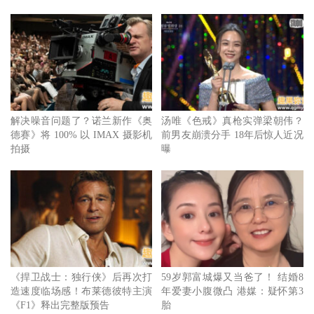
了5年的时间筹备制作《魔法满屋》，他们带着动画师、米
兰达和米兰达的父亲前往哥伦比亚，霍华德说：为什么我们
要带米兰达的父亲一起去？理由很简单，这是一部有关于家
庭的电影，我们想要亲眼目睹他的家庭动态和关系！
导演表示，他们看着这位作曲家足迹几乎踏遍哥伦比亚，他
解决噪音问题了？诺兰新作《奥
汤唯《色戒》真枪实弹梁朝伟？
德赛》将 100% 以 IMAX 摄影机
前男友崩溃分手 18年后惊人近况
就像一块海绵，将当地所有的音乐风格完全吸收，从鼓、打
拍摄
曝
击乐再到吉他，真是太神奇了，他接受一切并带回家创作出
雷鬼、情歌甚至是民歌，每一首都是令人惊叹的音符。而米
兰达坦承，为这部电影制作音乐，完全跳脱了我的舒适圈，
毕竟采用了大量的西班牙歌词。
《捍卫战士：独行侠》后再次打
59岁郭富城爆又当爸了！ 结婚8
造速度临场感！布莱德彼特主演
年爱妻小腹微凸 港媒：疑怀第3
《F1》释出完整版预告
胎