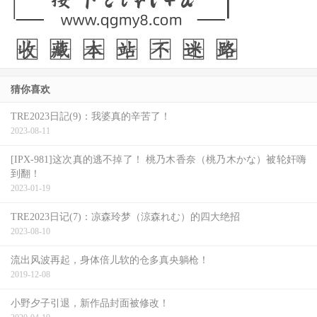
如同迪士尼和米兰达在哥国拥抱了拉丁文化和魔幻现实主
义，《魔法满屋》女主角米拉贝儿也投入了背离传统的英雄
之旅，她和家族住在山区的魔法房子里，每个人都有神奇的
力量─治愈、控制自然及变形，除了平凡无奇的米拉贝儿，
虽然她不会魔法，在家族里也像个局外人，但她的坚韧最后
猜你喜欢
却帮助了家族摆脱了魔法的黑暗威胁。
TRE2023日記(9)：我婆真的辛苦了！
2023-08-11
[IPX-981]这次真的逃不掉了！ 桃乃木香奈（桃乃木かな）被轮奸嗨
到翻！
2023-01-19
TRE2023日记(7)：凉森玲梦（涼森れむ）的四大绝招
2023-08-10
流出风波再起，身体倍儿软的仓多真央躺枪！
2019-12-08
小野夕子引退，新作品封面被修改！