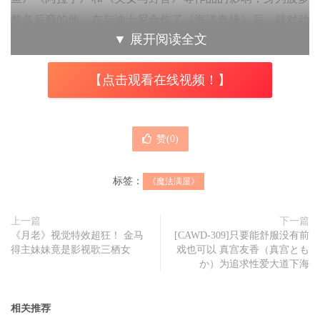
黎各后裔的他，在与迪士尼合作了《海洋奇缘》后，就对动
▼
展开阅读全文
画师能赋予音乐美妙的影像相当激赏，并期望能有更进一步
的合作，我记得当时我对汤姆麦可道高（迪士尼音乐总监）
【点击观看在线视频！】
说，如果下次你们制作拉丁主题曲的动画音乐片，我就是你
们的人。
赞(
0
)
标签：
《魔法满屋》
上一篇
下一篇
《月老》视觉特效超狂！ 金马
[CAWD-309]只要能舒服没有前
得主妹妹竟是影视歌三栖女
戏也可以 真宫友香（真宫とも
か）为追求性爱大道下海
相关推荐