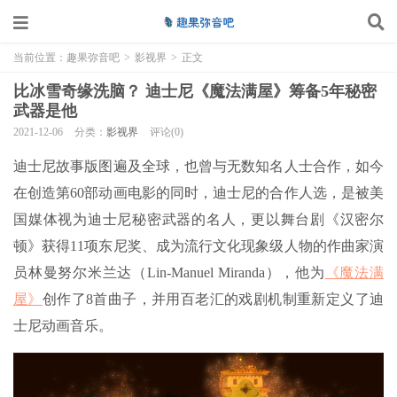
当前位置：
趣果弥音吧
>
影视界
>
正文
比冰雪奇缘洗脑？ 迪士尼《魔法满屋》筹备5年秘密
武器是他
2021-12-06
分类：
影视界
评论(0)
迪士尼故事版图遍及全球，也曾与无数知名人士合作，如今
在创造第60部动画电影的同时，迪士尼的合作人选，是被美
国媒体视为迪士尼秘密武器的名人，更以舞台剧《汉密尔
顿》获得11项东尼奖、成为流行文化现象级人物的作曲家演
员林曼努尔米兰达（Lin-Manuel Miranda），他为
《魔法满
屋》
创作了8首曲子，并用百老汇的戏剧机制重新定义了迪
士尼动画音乐。