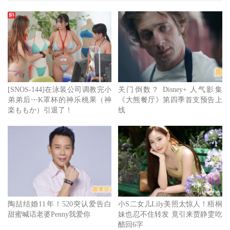
[SNOS-144]在泳装公司调教完小
关门倒数？ Disney+ 人气影集
弟弟后⋯K罩杯的神乐桃果（神
《大熊餐厅》第四季首支预告上
楽ももか）引退了！
线
林曼努尔米兰曾以《海洋奇缘》主题曲获得奥斯卡，如今再
为
《魔法满屋》
创作更多曲子。
陶喆结婚11年！520突认爱告白
小S二女儿Lily美照太惊人！梧桐
几年之后，迪士尼的《魔法满屋》有了与米兰达全方位合作
甜蜜喊话老婆Penny我爱你
妹也忍不住转发 竟引来贾静雯吃
醋回6字
的机会，《动物方城市》两位导演拜伦霍华德和杰瑞布希花