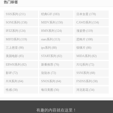
热门标签
SSIS系列 (211)
经典GIF (183)
日本女星 (178)
SONE系列 (158)
MIDV系列 (150)
CAWD系列 (134)
IPZZ系列 (124)
HMN系列 (124)
涨姿势 (119)
MIFD系列 (119)
stars系列 (113)
恐怖片 (108)
三上悠亚 (90)
ipx系列 (88)
惊悚片 (86)
美国电影 (85)
START系列 (82)
MIDA系列 (82)
EBWH系列 (82)
新番推荐 (76)
JUQ系列 (72)
影评 (72)
划划水 (72)
SSNI系列 (68)
JUR系列 (64)
SNOS系列 (64)
FSDSS系列 (58)
性感 (58)
每日美图 (56)
河北彩花 (54)
有趣的内容就在这里！