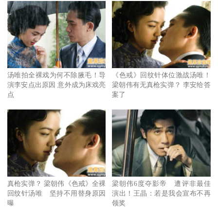
汤唯拍全裸戏为何不除腋毛！导
《色戒》回纹针体位激战汤唯！
演李安点出原因 意外成为床戏亮
梁朝伟有无真枪实弹？ 李安给答
点
案了
真枪实弹？ 梁朝伟《色戒》全裸
梁朝伟6度夺影帝 遭评非最佳
达斯汀丹尼尔克莱顿回归《尚气2》的消息传出后，凭尚气
回纹针汤唯 坚持不用替身原因
演出！王晶：若是我会宣布不再
曝
领奖
一角爆红的加拿大籍华裔男星刘思慕（Simu Liu ）也在社群