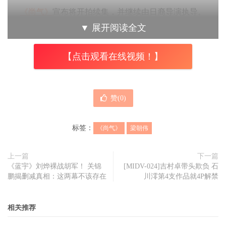
《尚气》
宣布将开拍续集，并继续由日裔导演执导。
▼
展开阅读全文
【点击观看在线视频！】
赞(
0
)
标签：
《尚气》
梁朝伟
上一篇
下一篇
《蓝宇》刘烨裸战胡军！ 关锦
[MIDV-024]吉村卓带头欺负 石
鹏揭删减真相：这两幕不该存在
川澪第4支作品就4P解禁
《尚气》
参与演员们私交互动相当融洽。
相关推荐