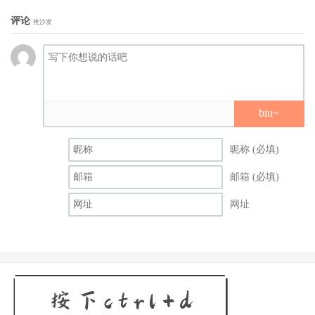
最关切，仍是盼望文武
梁朝伟
能回归《尚气2》。目前尚无
评论
抢沙发
任何外媒提；这位漫威首席执行官凯文费吉亲口认证当代最
杰出男演员之一的天王，是否会继续参与漫威宇宙？而
梁朝
伟
太太经纪人刘嘉玲也没有任何声明。
biu~
昵称 (必填)
邮箱 (必填)
网址