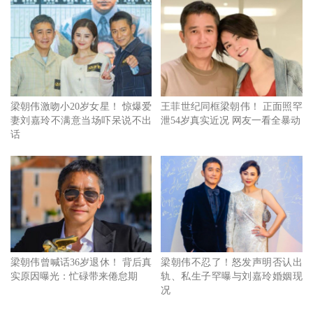
平台IG转发报导，并搞笑留言说：影片票房差到要拍续集！
（Flopped so hard we got a sequel！）间接一吐当初所有人都
不看好《尚气》怨气的痛快。
梁朝伟激吻小20岁女星！ 惊爆爱
王菲世纪同框梁朝伟！ 正面照罕
妻刘嘉玲不满意当场吓呆说不出
泄54岁真实近况 网友一看全暴动
话
梁朝伟曾喊话36岁退休！ 背后真
梁朝伟不忍了！怒发声明否认出
实原因曝光：忙碌带来倦怠期
轨、私生子罕曝与刘嘉玲婚姻现
《尚气》导演确定回归，目前尚不知
梁朝伟
动向。
况
而虽然在第一集已领便当，不过许多广大的漫威迷与粉丝们