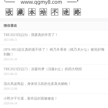
猜你喜欢
TRE2023日記(9)：我婆真的辛苦了！
2023-08-11
[IPX-981]这次真的逃不掉了！ 桃乃木香奈（桃乃木かな）被轮奸嗨
到翻！
2023-01-19
TRE2023日记(7)：凉森玲梦（涼森れむ）的四大绝招
2023-08-10
流出风波再起，身体倍儿软的仓多真央躺枪！
2019-12-08
小野夕子引退，新作品封面被修改！
2020-04-19