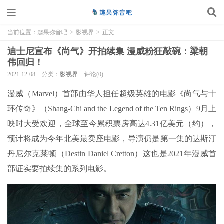
当前位置：
趣果弥音吧
>
影视界
>
正文
迪士尼宣布《尚气》开拍续集 漫威粉狂敲碗：梁朝
伟回归！
2021-12-08
分类：
影视界
评论(0)
漫威（Marvel）首部由华人担任超级英雄的电影《尚气与十
环传奇》（Shang-Chi and the Legend of the Ten Rings）9月上
映时大受欢迎，全球至今累积票房高达4.31亿美元（约），
预计将成为今年北美最卖座电影，导演仍是第一集的达斯汀
丹尼尔克莱顿（Destin Daniel Cretton）这也是2021年漫威首
部证实要拍续集的系列电影。