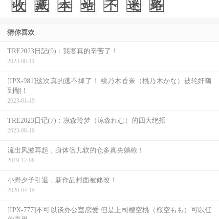
陶比希望能少透露就少透露。安德鲁非常喜欢他依旧深陷在
《蜘蛛人惊奇再起：电光之战》困境的想法，以及这件事对
猜你喜欢
他的影响，同时他能够透过这些经历带给汤姆的彼得什么。
TRE2023日記(9)：我婆真的辛苦了！
我们认为两个蜘蛛人依旧身处在某些黑暗里是很棒的想法，
2023-08-11
我们不想要让他们两个像两位绝地武士一样出现，然后帮助
[IPX-981]这次真的逃不掉了！ 桃乃木香奈（桃乃木かな）被轮奸嗨
你打败坏蛋，他们将会一起经历一些事情，我们试图写出真
到翻！
正忠于这些角色、那些故事和那些世界的人物，而不是单纯
2023-01-19
的写一个谢幕或是单纯为了粉丝服务。
TRE2023日记(7)：凉森玲梦（涼森れむ）的四大绝招
2023-08-10
如这两位编剧所说，三代同堂的概念不仅仅是一个情怀、服
务粉丝的大聚会，他们重新省思了这三个角色若在一起会产
流出风波再起，身体倍儿软的仓多真央躺枪！
2019-12-08
生的火花，他们该如何面对不同时空的自己，而这三个人的
合作如何凝聚成一个兄弟情谊？安德鲁真的演活了一个二哥
小野夕子引退，新作品封面被修改！
2020-04-19
的样子，那时我们真的开始认真觉得『喔！他是二哥！』你
有一个老大哥，陶比，也是最有智慧的，而老二总是有种没
[IPX-777]不可以谈办公室恋爱 但是上司樱空桃（桜空もも）可以任