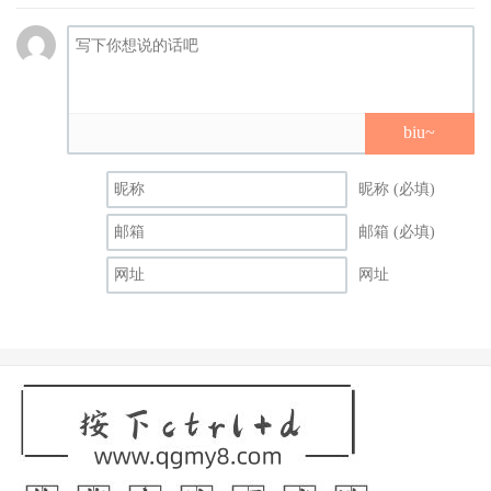
许他永远无法挣脱，我们不知道，因为没有第三部曲告诉我
们答案，他最终去了哪？可能是非常黑暗的地方，我们想要
对这些角色以及电影诚实，我们花了很多时间讨论他们的近
况，但也不可以过于天马行空，例如陶比的彼得创立了一个
biu~
彼得帕克工业，我们只希望提供一些提示。
昵称 (必填)
邮箱 (必填)
网址
至于安德鲁以及陶比有没有给一些想法呢？