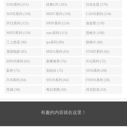
SSIS系列 (211)
经典GIF (183)
日本女星 (178)
SONE系列 (158)
MIDV系列 (150)
CAWD系列 (134)
IPZZ系列 (125)
HMN系列 (124)
涨姿势 (119)
MIFD系列 (119)
stars系列 (113)
恐怖片 (108)
三上悠亚 (90)
ipx系列 (88)
惊悚片 (86)
美国电影 (85)
MIDA系列 (83)
START系列 (82)
EBWH系列 (82)
新番推荐 (76)
JUQ系列 (72)
影评 (72)
划划水 (72)
SSNI系列 (68)
JUR系列 (64)
SNOS系列 (64)
FSDSS系列 (58)
性感 (58)
每日美图 (56)
河北彩花 (54)
有趣的内容就在这里！