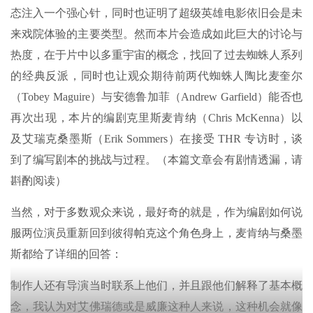
态注入一个强心针，同时也证明了超级英雄电影依旧会是未
来戏院体验的主要类型。然而本片会造成如此巨大的讨论与
热度，在于片中以多重宇宙的概念，找回了过去蜘蛛人系列
的经典反派，同时也让观众期待前两代蜘蛛人陶比麦奎尔
（Tobey Maguire）与安德鲁加菲（Andrew Garfield）能否也
再次出现，本片的编剧克里斯麦肯纳（Chris McKenna）以
及艾瑞克桑墨斯（Erik Sommers）在接受 THR 专访时，谈
到了编写剧本的挑战与过程。（本篇文章会有剧情透漏，请
斟酌阅读）
当然，对于多数观众来说，最好奇的就是，作为编剧如何说
服两位演员重新回到彼得帕克这个角色身上，麦肯纳与桑墨
斯都给了详细的回答：
制作人还有导演当时联系上他们，并且跟他们解释了基本概
念，我认为对艾佛瑞德或是威廉这种人来说，这种机会就像