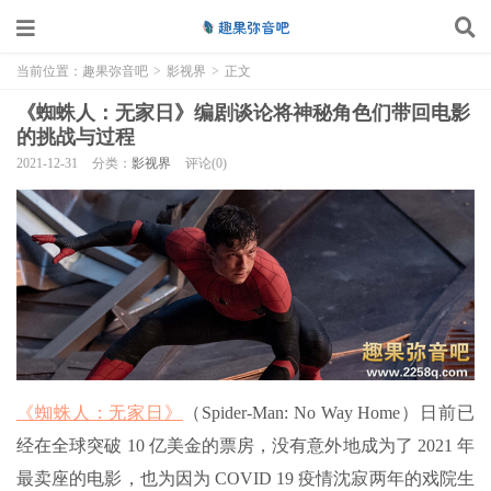
当前位置：
趣果弥音吧
>
影视界
>
正文
《蜘蛛人：无家日》编剧谈论将神秘角色们带回电影
的挑战与过程
2021-12-31
分类：
影视界
评论(0)
《蜘蛛人：无家日》
（Spider-Man: No Way Home）日前已
经在全球突破 10 亿美金的票房，没有意外地成为了 2021 年
最卖座的电影，也为因为 COVID 19 疫情沈寂两年的戏院生