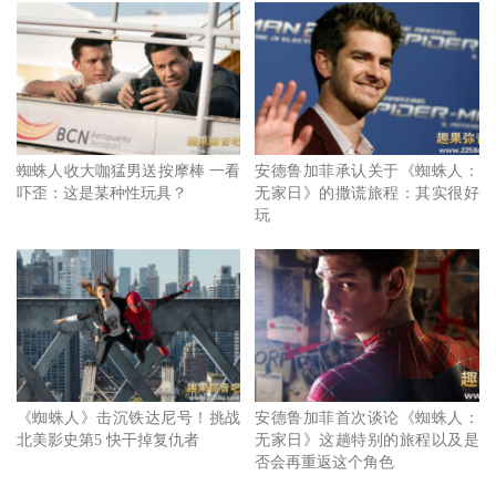
纵然有了初步概念，也利用了那些传奇演员作为诱因，不过
最终还是要有确实的剧本页数，带出两位蜘蛛人的回归，然
后，我们了解还是要写出有陶比以及安德鲁的页面，我们还
是要在某个时间点将他们丢到剧中的重要时刻，我们大概在
蜘蛛人收大咖猛男送按摩棒 一看
安德鲁加菲承认关于《蜘蛛人：
一年前的这个时候才把页数交给他们，去年圣诞节之前我们
吓歪：这是某种性玩具？
无家日》的撒谎旅程：其实很好
玩
一直保留剧本不给他们。
不过由于过去两年，好莱坞剧组都在与疫情对抗，每天的拍
摄都有大量的变动，但幸运的是，两位演员在拿到剧本之后
都表示可以一起来面对那些问题；同时桑墨斯也透露，陶比
与安德鲁也分享了他们对于角色与故事的想法：他们有一些
想法，能够知道他们的想法是一件很有趣且有帮助的事，没
《蜘蛛人》击沉铁达尼号！挑战
安德鲁加菲首次谈论《蜘蛛人：
有人像他们更了解这些角色、同时给予想法在这些角色上，
北美影史第5 快干掉复仇者
无家日》这趟特别的旅程以及是
否会再重返这个角色
又能够具体的解释他们的想法，听到演员的想法是很有价值