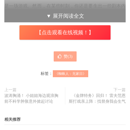
是一场游戏。然而，在某些时刻，你还是要生出一些剧本内
容，你必须要让这个概念成立。麦肯纳说，找他们两个人回
▼
展开阅读全文
来是非常重要的一件事，你必须确保这些对他们来说是正确
的，他们来到这部电影，会带着非常多的角色背景进来，他
【点击观看在线视频！】
们各自的角色背景，来自他们系列的角色背景，他们必须确
保这些设定尚未完结，同时以有意义的方式继续他们的故
赞(
3
)
事。
标签：
《蜘蛛人：无家日》
上一篇
下一篇
波涛胸涌！ 小姐姐海边观浪胸
《金牌特务》回归！ 雷夫范恩
前不科学肿胀意外掀起讨论
斯打戏亲上阵：找替身我会生气
相关推荐