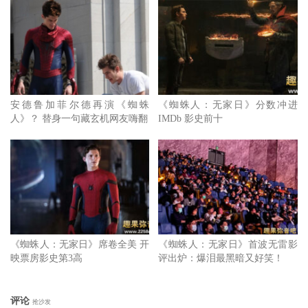
的，这件事绝对塑造了我们正在做的事。
他们有很棒的想法，真的提升了我们想要的一切，增加了角
色的层次和弧线，我们开始刻画透过这两个人的帮助让汤姆
的彼得完成他该完成的旅程。麦肯纳补充，在电影的高潮，
他们帮助了他度过了一个关键的道德时刻。陶比和安德鲁的
安德鲁加菲尔德再演《蜘蛛
《蜘蛛人：无家日》分数冲进
想法以及他们塑造自己角色的方式为这个故事带来了很多帮
人》？ 替身一句藏玄机网友嗨翻
IMDb 影史前十
助。
当然，两位蜘蛛人过了多年再次回到电影当中，观众一定会
对他们之后发生了什么事有所好奇，这也是两位编剧注意到
的重点，我们必须让他们更加具体。麦肯纳谈论着，身为编
剧，我们一直在想『当他们重新进入到电影时，他们的生活
《蜘蛛人：无家日》席卷全美 开
《蜘蛛人：无家日》首波无雷影
是怎样？』陶比还好吗？他是一个 43 岁的人了，还有安德
映票房影史第3高
评出炉：爆泪最黑暗又好笑！
鲁，他们在他们的世界是怎样的人？你最后一次看到安德
鲁，是关的死亡，而这件事一定会让他陷入黑暗的心境，也
评论
抢沙发