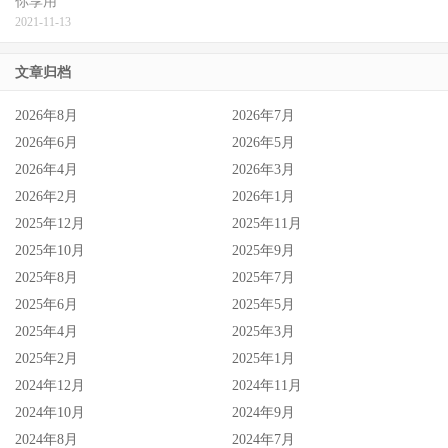
你享用
有其他两个兄弟受到观众，这件事对这角色是相当有帮助
2021-11-13
的，安德鲁显然演出了一个老二症候群，『最小的总是受到
最多的关注，那我呢？』他觉得是受伤的，但我认为他有很
文章归档
多伟大的成就，当然陶比也是，我认为这就是兄弟之间的火
2026年8月
2026年7月
花，这也是为什么安德鲁说了那句台词『天啊，我真的一直
2026年6月
2026年5月
都很想要兄弟。』
2026年4月
2026年3月
2026年2月
2026年1月
目前电影上映后的某些讨论声音，认为安德鲁加菲值得再一
2025年12月
2025年11月
部蜘蛛人电影，确实有其原因，无论是老二总是无法得到关
2025年10月
2025年9月
注与关爱的普世想法外，安德鲁确实在三位蜘蛛人当中也有
2025年8月
2025年7月
类似的遭遇，不过仔细想想真正让《惊奇再起2》出现问题
2025年6月
2025年5月
的，并不是安德鲁本身，
《蜘蛛人：无家日》
也确实再次为
2025年4月
2025年3月
这个版本的彼得开启了全新的可能，虽然要有第三部是一个
2025年2月
2025年1月
不太可能的事情，至少这次我们看到了安德鲁的彼得，得到
2024年12月
2024年11月
了救赎，也找到了他的兄弟，也算是为少数支持安德鲁蜘蛛
2024年10月
2024年9月
人的影迷，有了一个美丽的交代。
2024年8月
2024年7月