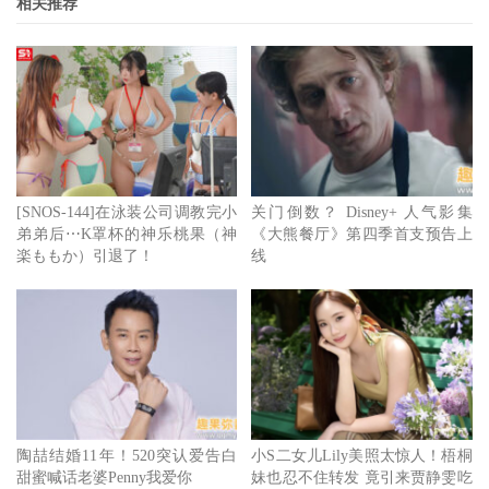
相关推荐
[SNOS-144]在泳装公司调教完小
关门倒数？ Disney+ 人气影集
弟弟后⋯K罩杯的神乐桃果（神
《大熊餐厅》第四季首支预告上
楽ももか）引退了！
线
陶喆结婚11年！520突认爱告白
小S二女儿Lily美照太惊人！梧桐
甜蜜喊话老婆Penny我爱你
妹也忍不住转发 竟引来贾静雯吃