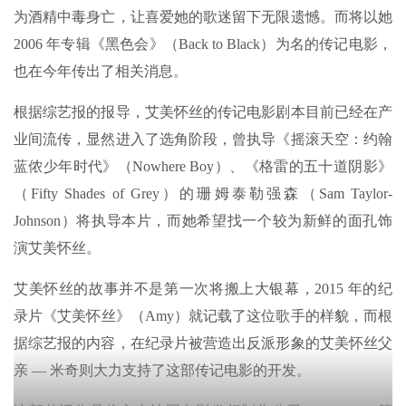
为酒精中毒身亡，让喜爱她的歌迷留下无限遗憾。而将以她
2006 年专辑《黑色会》（Back to Black）为名的传记电影，
也在今年传出了相关消息。
根据综艺报的报导，艾美怀丝的传记电影剧本目前已经在产
业间流传，显然进入了选角阶段，曾执导《摇滚天空：约翰
蓝侬少年时代》（Nowhere Boy）、《格雷的五十道阴影》
（Fifty Shades of Grey）的珊姆泰勒强森（Sam Taylor-
Johnson）将执导本片，而她希望找一个较为新鲜的面孔饰
演艾美怀丝。
艾美怀丝的故事并不是第一次将搬上大银幕，2015 年的纪
录片《艾美怀丝》（Amy）就记载了这位歌手的样貌，而根
据综艺报的内容，在纪录片被营造出反派形象的艾美怀丝父
亲 — 米奇则大力支持了这部传记电影的开发。