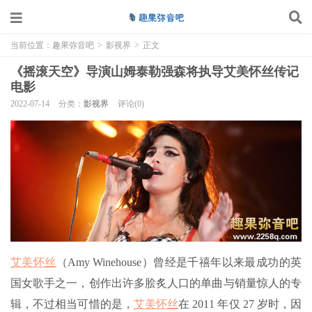
当前位置：
趣果弥音吧
>
影视界
>
正文
《摇滚天空》导演山姆泰勒强森将执导艾美怀丝传记
电影
2022-07-14
分类：
影视界
评论(0)
艾美怀丝
（Amy Winehouse）曾经是千禧年以来最成功的英
国女歌手之一，创作出许多脍炙人口的单曲与销量惊人的专
辑，不过相当可惜的是，
艾美怀丝
在 2011 年仅 27 岁时，因