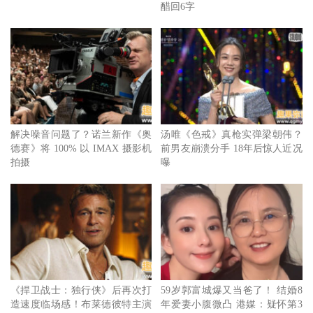
醋回6字
解决噪音问题了？诺兰新作《奥
汤唯《色戒》真枪实弹梁朝伟？
德赛》将 100% 以 IMAX 摄影机
前男友崩溃分手 18年后惊人近况
拍摄
曝
《捍卫战士：独行侠》后再次打
59岁郭富城爆又当爸了！ 结婚8
造速度临场感！布莱德彼特主演
年爱妻小腹微凸 港媒：疑怀第3