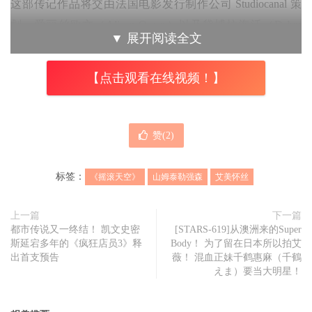
这部传记作品将交由法国电影发行制作公司 Studiocanal 策
划，爱丽丝欧文（Alison Owen）以及黛博拉海沃（Debra
▼
展开阅读全文
Hayward）将担任制作人，据了解，这部传记电影已经准备
多年，早在 2018 年就签署了电影合约。
【点击观看在线视频！】
2018 年时，曾谣传女神卡卡将演出艾美怀丝传记电影，但
对于米奇来说，他更希望使用年轻、没有名气的选择，我们
赞(
2
)
想要的是有人以她曾经的样子来描绘艾美，那个有趣、聪
明、迷人和可怕的人。这部电影会不会拍成其实对我来说并
标签：
《摇滚天空》
山姆泰勒强森
艾美怀丝
不重要，因为我仅是她的父亲，但要让合适的人来做这件
事，这非常重要，我们会做到这件事的。
上一篇
下一篇
都市传说又一终结！ 凯文史密
[STARS-619]从澳洲来的Super
斯延宕多年的《疯狂店员3》释
Body！ 为了留在日本所以拍艾
出首支预告
薇！ 混血正妹千鹤惠麻（千鶴
えま）要当大明星！