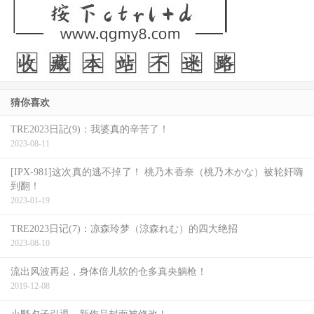
猜你喜欢
TRE2023日記(9)：我婆真的辛苦了！
2023-08-11
[IPX-981]这次真的逃不掉了！ 桃乃木香奈（桃乃木かな）被轮奸嗨
到翻！
2023-01-19
TRE2023日记(7)：凉森玲梦（涼森れむ）的四大绝招
2023-08-10
流出风波再起，身体倍儿软的仓多真央躺枪！
2019-12-08