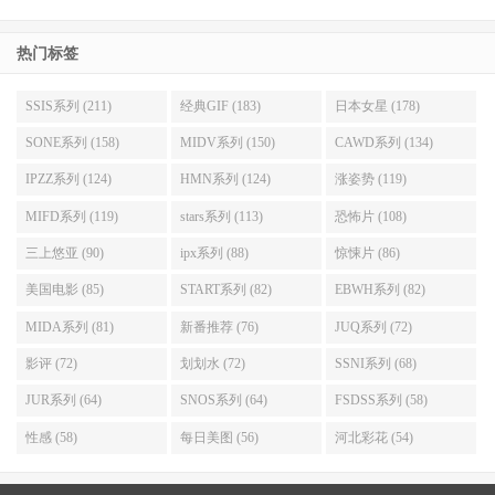
热门标签
SSIS系列 (211)
经典GIF (183)
日本女星 (178)
SONE系列 (158)
MIDV系列 (150)
CAWD系列 (134)
IPZZ系列 (124)
HMN系列 (124)
涨姿势 (119)
MIFD系列 (119)
stars系列 (113)
恐怖片 (108)
三上悠亚 (90)
ipx系列 (88)
惊悚片 (86)
美国电影 (85)
START系列 (82)
EBWH系列 (82)
MIDA系列 (81)
新番推荐 (76)
JUQ系列 (72)
影评 (72)
划划水 (72)
SSNI系列 (68)
JUR系列 (64)
SNOS系列 (64)
FSDSS系列 (58)
性感 (58)
每日美图 (56)
河北彩花 (54)