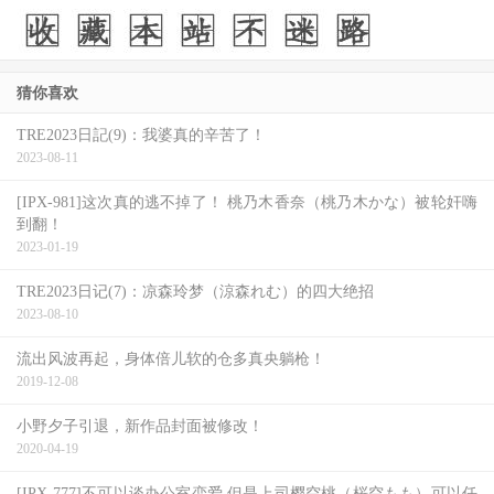
猜你喜欢
TRE2023日記(9)：我婆真的辛苦了！
2023-08-11
[IPX-981]这次真的逃不掉了！ 桃乃木香奈（桃乃木かな）被轮奸嗨
到翻！
2023-01-19
TRE2023日记(7)：凉森玲梦（涼森れむ）的四大绝招
2023-08-10
流出风波再起，身体倍儿软的仓多真央躺枪！
2019-12-08
小野夕子引退，新作品封面被修改！
2020-04-19
[IPX-777]不可以谈办公室恋爱 但是上司樱空桃（桜空もも）可以任