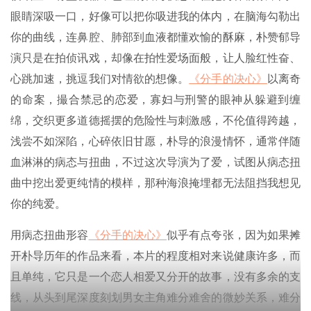
眼睛深吸一口，好像可以把你吸进我的体内，在脑海勾勒出
你的曲线，连鼻腔、肺部到血液都懂欢愉的酥麻，朴赞郁导
演只是在拍侦讯戏，却像在拍性爱场面般，让人脸红性奋、
心跳加速，挑逗我们对情欲的想像。
《分手的决心》
以离奇
的命案，撮合禁忌的恋爱，寡妇与刑警的眼神从躲避到缠
绵，交织更多道德摇摆的危险性与刺激感，不伦值得跨越，
浅尝不如深陷，心碎依旧甘愿，朴导的浪漫情怀，通常伴随
血淋淋的病态与扭曲，不过这次导演为了爱，试图从病态扭
曲中挖出爱更纯情的模样，那种海浪掩埋都无法阻挡我想见
你的纯爱。
用病态扭曲形容
《分手的决心》
似乎有点夸张，因为如果摊
开朴导历年的作品来看，本片的程度相对来说健康许多，而
且单纯，它只是一个恋人相爱又分开的故事，没有多余的支
线，从头到尾深度刻划男女主角难分难舍的微妙关系，难分