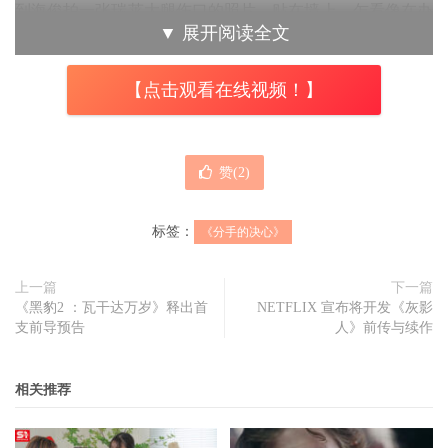
到海俊拍一张瑞莱大腿伤口的照片，贴在墙上，乍看像在办
▼
展开阅读全文
案，其实是偷偷想她，但越想她就越迷惘；难舍到瑞莱用手
机录下海俊的告别，没把手机丢进大海，不是因为想当作证
【点击观看在线视频！】
据要害他，而是一直都很想他，但也只能到想他为止。
《分手的决心》
在叙事上虽然会穿插倒叙，但是时间线仍以
赞(
2
)
正叙为主，朴导减少反转的次数与强度，将更多的巧思投入
在剪辑、影像构图、运镜以及演员的搭配，从好几场侦讯戏
标签：
《分手的决心》
的镜头语言就能发现：镜头一下聚焦在侦讯室内的人物，一
下又会退到另一侧观察室拍录影机输出的画面，用来放大角
上一篇
下一篇
色根本藏不住的心思；或是海俊半夜跟监瑞莱时，想像自己
《黑豹2 ：瓦干达万岁》释出首
NETFLIX 宣布将开发《灰影
也在公寓里与瑞莱共处一室，享受偷窥的快感，海俊从屋顶
支前导预告
人》前传与续作
瞬间移动到公寓的剪接流畅而自然，因此影像总是呈现灵
活、新鲜的感受，彷彿我们的道德感也在崩解的同时，又忍
相关推荐
不住想继续窥看海俊与瑞莱的感情会如何发展。