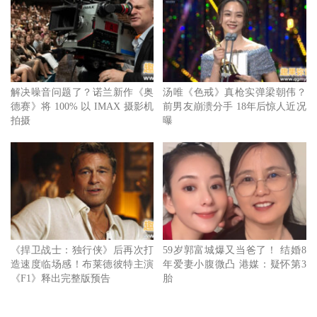
名词，《分手的决心》的后劲，不在于结局有反转所以恍然
大悟，而是我们目睹这场爱情幻灭却无能为力，只能随着海
浪翻搅自己的遗憾，希望你的身影与声音消失以后，会在我
的心里成为最刻骨的悬案。
解决噪音问题了？诺兰新作《奥
汤唯《色戒》真枪实弹梁朝伟？
德赛》将 100% 以 IMAX 摄影机
前男友崩溃分手 18年后惊人近况
拍摄
曝
《捍卫战士：独行侠》后再次打
59岁郭富城爆又当爸了！ 结婚8
造速度临场感！布莱德彼特主演
年爱妻小腹微凸 港媒：疑怀第3
《F1》释出完整版预告
胎