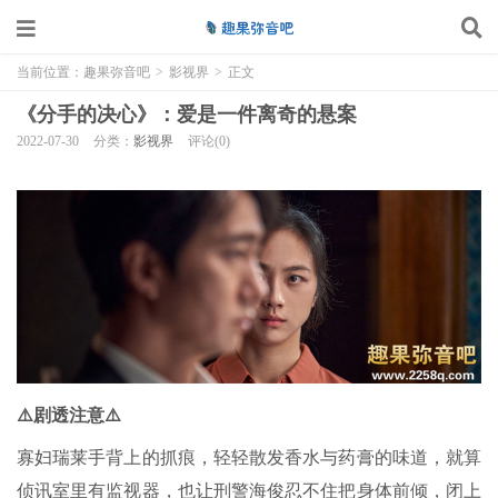
当前位置：
趣果弥音吧
>
影视界
>
正文
《分手的决心》：爱是一件离奇的悬案
2022-07-30
分类：
影视界
评论(0)
⚠️剧透注意⚠️
寡妇瑞莱手背上的抓痕，轻轻散发香水与药膏的味道，就算
侦讯室里有监视器，也让刑警海俊忍不住把身体前倾，闭上