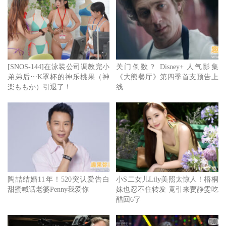
汤唯饰演的寡妇瑞莱，以及朴海日饰演的刑警海俊，把两位
只想沉溺在一起的恋人，诠释得让人不寒而栗，有时会觉得
像恐怖电影，海俊的行为显然不恰当，但瑞莱也不惶多让，
然而又能从两人恳切与温柔的眼神中，发现彼此想为对方付
出一切的决心，手段极端又怎样，可以换来一个熊抱也在所
[SNOS-144]在泳装公司调教完小
关门倒数？ Disney+ 人气影集
弟弟后⋯K罩杯的神乐桃果（神
《大熊餐厅》第四季首支预告上
不惜；雾气弥漫的恋情，透过沟通的不便堆叠好几层神祕
楽ももか）引退了！
线
感，还不自觉交换几次眼神，第一次觉得，一边用手机程式
即时翻译，一边聊天互动竟然变成很暧昧的事情，语言隔阂
的距离反而在勾引好奇心，让人想越靠越近，朴导用影像诱
惑我们沉醉在海俊与瑞莱的世界，结果越陷越深，或许当人
们恋爱时，都是病态的。
陶喆结婚11年！520突认爱告白
小S二女儿Lily美照太惊人！梧桐
朴赞郁导演这次选择朴实的路线，不代表故事会缺少魅力与
甜蜜喊话老婆Penny我爱你
妹也忍不住转发 竟引来贾静雯吃
激情，相反地，更有空间累积角色控制不了的情愫、更能强
醋回6字
调角色那份纯粹而矛盾的爱、更让角色憔悴的面容沾黏一层
昏黄的罪恶感，汤唯与朴海日的演出，简直是情欲流动的代