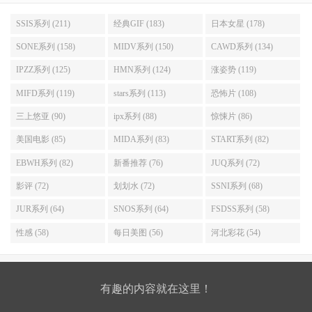
SSIS系列 (211)
经典GIF (183)
日本女星 (178)
SONE系列 (158)
MIDV系列 (150)
CAWD系列 (134)
IPZZ系列 (125)
HMN系列 (124)
涨姿势 (119)
MIFD系列 (119)
stars系列 (113)
恐怖片 (108)
三上悠亚 (90)
ipx系列 (88)
惊悚片 (86)
美国电影 (85)
MIDA系列 (83)
START系列 (82)
EBWH系列 (82)
新番推荐 (76)
JUQ系列 (72)
影评 (72)
划划水 (72)
SSNI系列 (68)
JUR系列 (64)
SNOS系列 (64)
FSDSS系列 (58)
性感 (58)
每日美图 (56)
河北彩花 (54)
有趣的内容就在这里！