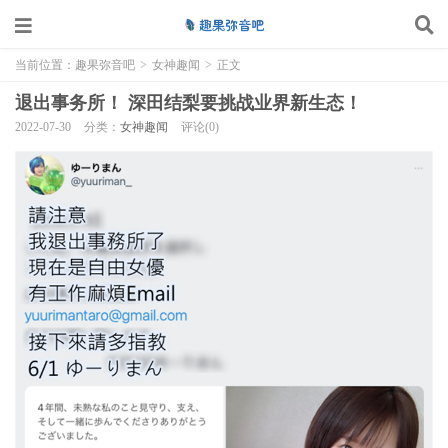
当前位置：
趣果弥音吧
>
女神趣闻
>
正文
退出事务所！ 深田结梨要挑战业界新生态！
2022-07-30
分类：
女神趣闻
评论(0)