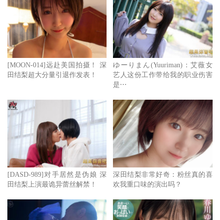
[MOON-014]远赴美国拍摄！ 深
ゆーりまん(Yuuriman)：艾薇女
田结梨超大分量引退作发表！
艺人这份工作带给我的职业伤害
是⋯
[DASD-989]对手居然是伪娘 深
深田结梨非常好奇：粉丝真的喜
田结梨上演最诡异蕾丝解禁！
欢我重口味的演出吗？