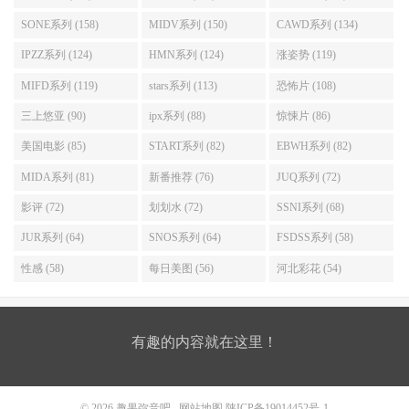
SONE系列 (158)
MIDV系列 (150)
CAWD系列 (134)
IPZZ系列 (124)
HMN系列 (124)
涨姿势 (119)
MIFD系列 (119)
stars系列 (113)
恐怖片 (108)
三上悠亚 (90)
ipx系列 (88)
惊悚片 (86)
美国电影 (85)
START系列 (82)
EBWH系列 (82)
MIDA系列 (81)
新番推荐 (76)
JUQ系列 (72)
影评 (72)
划划水 (72)
SSNI系列 (68)
JUR系列 (64)
SNOS系列 (64)
FSDSS系列 (58)
性感 (58)
每日美图 (56)
河北彩花 (54)
有趣的内容就在这里！
© 2026
趣果弥音吧
网站地图
陕ICP备19014452号-1