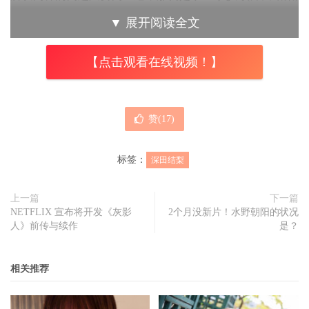
还要不要演啊？
▼
展开阅读全文
【点击观看在线视频！】
赞(
17
)
标签：
深田结梨
上一篇
下一篇
NETFLIX 宣布将开发《灰影
2个月没新片！水野朝阳的状况
人》前传与续作
是？
相关推荐