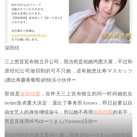
深田结
三上悠亚宣布独立开公司，我当然是祝她鸿图大展，不过和
原经纪公司做切割的可不只她，还有她恵比寿マスカッツ
(惠比寿麝香葡萄)的快乐小伙伴ー
那就是
深田结梨
，在昨天三上宣布独立的同一时间她也在
twitter发表重大决定：退出了事务所Arrows，即日起要以自
由女艺人的身份继续奋斗，所以她不再用
深田结梨
的名字，
而是直接用绰号ゆーりまん(Yuriman)活动〜
所以同样的问题又要问一遍，那就是ゆーりまん(深田结梨)