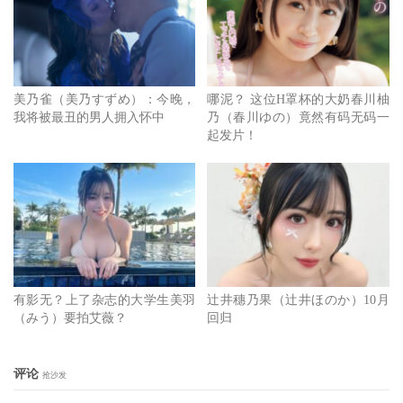
美乃雀（美乃すずめ）：今晚，
哪泥？ 这位H罩杯的大奶春川柚
我将被最丑的男人拥入怀中
乃（春川ゆの）竟然有码无码一
起发片！
还好，向来有话直说的她也给了明确的答案，不管是艾薇、
各种演出活动还是恵比寿マスカッツ(惠比寿麝香葡萄)她一
个也不会放弃，所以照理来说她还是她，我们只要熟悉ゆー
りまん(Yuriman)这个新艺名就行：
有影无？上了杂志的大学生美羽
辻井穗乃果（辻井ほのか）10月
但，真的这么简单吗？
（みう）要拍艾薇？
回归
评论
抢沙发