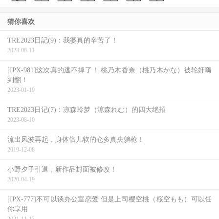
猜你喜欢
TRE2023日記(9)：我婆真的辛苦了！
2023-08-11
如果大家还记得的话，恵比寿マスカッツ(惠比寿麝香葡萄)
之前也引退了一位艾薇女艺人，那就是宫村ななこ(宫村菜
[IPX-981]这次真的逃不掉了！ 桃乃木香奈（桃乃木かな）被轮奸嗨
到翻！
菜子)，有意思的是她引退完并不是从此消失，而是改名为
2023-01-19
みやむ(Miyamu)的名字继续活动，不但没有退出恵比寿マス
TRE2023日记(7)：凉森玲梦（涼森れむ）的四大绝招
カッツ(惠比寿麝香葡萄)还要推出自己企划的摄影会ー而与
2023-08-10
みやむ(Myamu)相同，ゆーりまん(Yuriman)也是事务所
流出风波再起，身体倍儿软的仓多真央躺枪！
Arrows所属的艾薇女艺人，也是恵比寿マスカッツ(惠比寿
2019-12-08
麝香葡萄)的成员，现在也走上了退出经纪公司成为自由女
小野夕子引退，新作品封面被修改！
艺人的道路⋯
2020-04-19
所以Arrows恐怕有些问题，一连两位女艺人明明没有要退休
[IPX-777]不可以谈办公室恋爱 但是上司樱空桃（桜空もも）可以任
的打算却都选择退出事务所；而不管是みやむ(Miyamu)还是
你享用
2021-11-13