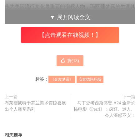
作为美国流行文化最重要的指标人物，玛丽莲梦露的生涯其
实充满冲突矛盾与对抗，这可能也是
《金发梦露》
的重要议
▼
展开阅读全文
题与风格方向之一，而安娜这段话的意思，就某些角度思
考，更偏向了身为一名演员，在尝试了更多不一样的表演形
【点击观看在线视频！】
式与挑战之后，被广为流传的却只有其中裸露的片段，对于
整个剧组来说都不是他们的目的。
赞(
18
)
故事改编自乔伊斯卡洛奥兹（Joyce Carol Oates）所着的同
名传记小说，以仿效玛丽莲梦露的口吻来述说她的生平故
标签：
《金发梦露》
安娜德阿玛斯
事，同时由《大卖空》（The Big Short）金奖制作团队布莱
德彼特（Brad Pitt）、迪迪盖德纳（Dede Gardner）、杰瑞米
上一篇
下一篇
布莱德彼特于芬兰美术馆惊喜展
马丁史考西斯盛赞 A24 全新恐
克莱纳（Jeremy Kleiner）透过其 Plan B 制作，Netflix 发
出个人雕塑系列
怖电影《Pearl》：疯狂、迷人、
行，预计 9 月 28 日上架。
令人深感不安！
相关推荐