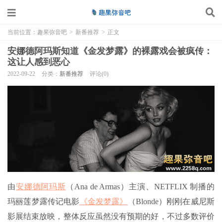
当前位置：
趣果弥音吧
>
新番推荐
>
正文
安娜德阿玛斯知道《金发梦露》的裸露戏会被疯传：
这让人感到恶心
2022-09-22
分类：
新番推荐
评论(0)
由
安娜德阿玛斯
（Ana de Armas）主演、NETFLIX 制播的
玛丽莲梦露传记电影
《金发梦露》
（Blonde）刚刚在威尼斯
影展结束放映，整体反应虽然没有预期的好，不过多数评价