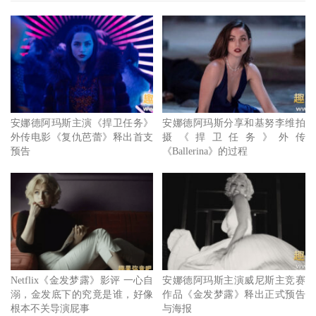
安娜德阿玛斯主演《捍卫任务》
安娜德阿玛斯分享和基努李维拍
外传电影《复仇芭蕾》释出首支
摄《捍卫任务》外传
预告
《Ballerina》的过程
Netflix《金发梦露》影评 一心自
安娜德阿玛斯主演威尼斯主竞赛
溺，金发底下的究竟是谁，好像
作品《金发梦露》释出正式预告
根本不关导演屁事
与海报