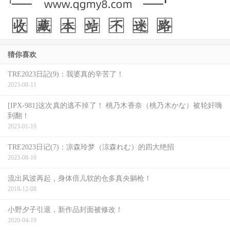
猜你喜欢
TRE2023日記(9)：我婆真的辛苦了！
2023-08-11
[IPX-981]这次真的逃不掉了！ 桃乃木香奈（桃乃木かな）被轮奸嗨
到翻！
2023-01-19
TRE2023日记(7)：凉森玲梦（涼森れむ）的四大绝招
2023-08-10
流出风波再起，身体倍儿软的仓多真央躺枪！
2019-12-08
小野夕子引退，新作品封面被修改！
2020-04-19