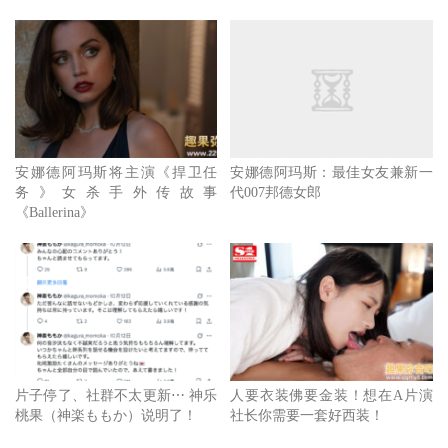
安娜德阿玛斯将主演《捍卫任
安娜德阿玛斯：最佳女友兼新一
务》女杀手外传故事
代007邦德女郎
《Ballerina》
片子停了、社群不太更新⋯ 神乐
人要衣装佛要金装！想在A片演
桃果（神楽ももか）说明了！
社长你需要一套好西装！