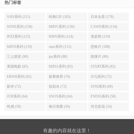
热门标签
SSIS系列 (211)
经典GIF (183)
日本女星 (178)
SONE系列 (158)
MIDV系列 (150)
CAWD系列 (134)
IPZZ系列 (125)
HMN系列 (124)
涨姿势 (119)
MIFD系列 (119)
stars系列 (113)
恐怖片 (108)
三上悠亚 (90)
ipx系列 (88)
惊悚片 (86)
美国电影 (85)
MIDA系列 (83)
START系列 (82)
EBWH系列 (82)
新番推荐 (76)
JUQ系列 (72)
影评 (72)
划划水 (72)
SSNI系列 (68)
JUR系列 (64)
SNOS系列 (64)
FSDSS系列 (58)
性感 (58)
每日美图 (56)
河北彩花 (54)
有趣的内容就在这里！