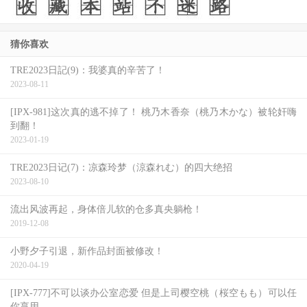
离开NAX，不管当时什么原因让铃村あいり(铃村爱里)删光
社群发文暂停发片，但至少她还是回到原来的事务所；再
猜你喜欢
来，虽然铃村あいり(铃村爱里)署名发了第一篇文，但经纪
人透露，铃村本人对更新社群的兴趣不大，与其注册一个帐
TRE2023日記(9)：我婆真的辛苦了！
2023-08-11
号任其荒芜，不如找一个人来帮忙发文，所以这才会是一个
和经纪人共有的帐号：
[IPX-981]这次真的逃不掉了！ 桃乃木香奈（桃乃木かな）被轮奸嗨
到翻！
2023-01-19
TRE2023日记(7)：凉森玲梦（涼森れむ）的四大绝招
2023-08-10
流出风波再起，身体倍儿软的仓多真央躺枪！
2019-12-08
小野夕子引退，新作品封面被修改！
2020-04-19
[IPX-777]不可以谈办公室恋爱 但是上司樱空桃（桜空もも）可以任
你享用