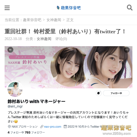
当前位置：
趣果弥音吧
>
女神趣闻
>
正文
重回社群！ 铃村爱里（鈴村あいり）有twitter了！
2022-10-18
分类：
女神趣闻
评论(0)