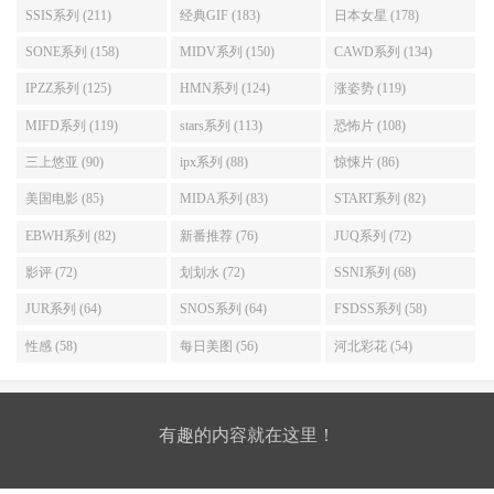
SSIS系列 (211)
经典GIF (183)
日本女星 (178)
SONE系列 (158)
MIDV系列 (150)
CAWD系列 (134)
IPZZ系列 (125)
HMN系列 (124)
涨姿势 (119)
MIFD系列 (119)
stars系列 (113)
恐怖片 (108)
三上悠亚 (90)
ipx系列 (88)
惊悚片 (86)
美国电影 (85)
MIDA系列 (83)
START系列 (82)
EBWH系列 (82)
新番推荐 (76)
JUQ系列 (72)
影评 (72)
划划水 (72)
SSNI系列 (68)
JUR系列 (64)
SNOS系列 (64)
FSDSS系列 (58)
性感 (58)
每日美图 (56)
河北彩花 (54)
有趣的内容就在这里！