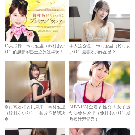
15人成行！铃村爱里（鈴村あい
本人这么说！ 铃村爱里（鈴村あ
り）的超豪华巴士之旅这样玩！
いり）最喜欢的作品是？
别再寄这样的讯息来！铃村爱里
[ABF-135]全着衣性交！女子运
（鈴村あいり）：拍片不是我决
动员铃村爱里（鈴村あいり）发
定！
热喷汁湿背秀！