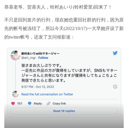
恭喜老爷、贺喜夫人，铃村あいり(铃村爱里)回来了！
不只是回到发片的行列，现在她也重回社群的行列，因为原
先的帐号被冻结了，所以今天(2022/10/17)一大早她开设了新
的twitter帐号，还发了文问候影迷：