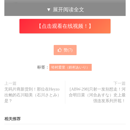
▼
展开阅读全文
【点击观看在线视频！】
赞(
7
)
标签：
铃村爱里（鈴村あいり）
两篇文我一起翻，铃村あいり(铃村爱里)先是和大家说好久
上一篇
下一篇
不见了，除了发片外现在也要重回SNS(社群)了，不管你是
无码片商新货到！那位在Heyzo
[ABW-298]只射一发别想走！河
之前就支持她的还是初次见面的都请多多指教，最后她还署
出鲍的石川聪美（石川さとみ）
合明日菜（河合あすな）史上最
是？
强连发系列开苞！
名，铃村あいり(铃村爱里)：
奇怪，为什么要署名？
相关推荐