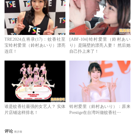
TRE2024点将录(17)：蚊香社至
[ABF-104]铃村爱里（鈴村あい
宝铃村爱里（鈴村あいり）漂亮
り）是隔壁的漂亮人妻！ 然后她
连庄！
自己扑上来了！
谁是蚊香社最强的女艺人？ 实体
铃村爱里（鈴村あいり）：原来
片店铺这样排名！
Prestige在台湾叫做蚊香社⋯
评论
抢沙发