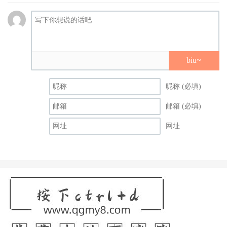
biu~
昵称 (必填)
邮箱 (必填)
网址
因为这个帐号不是铃村あいり(铃村爱里)一个人的，帐号名
称写了，这是铃村あいり with マネージャー(铃村爱里与经
纪人)，所以铃村才要署名以示负责⋯
为什么要这么做？
首先，这个帐号的出现证明了铃村あいり(铃村爱里)并没有