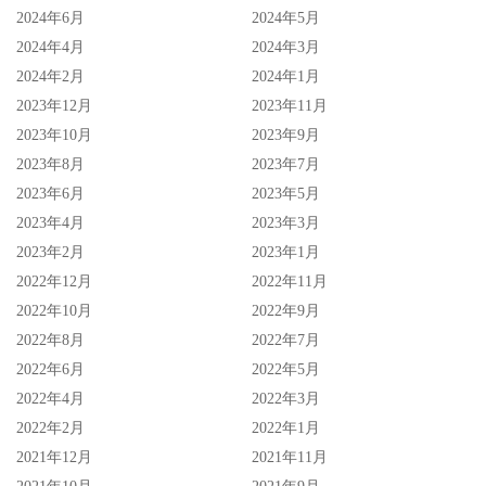
2024年6月
2024年5月
答案是未必，因为一个经纪人要管的女艺人不只一个，如果
2024年4月
2024年3月
连社群都要他们代操那铁定被操死；一般而言，除非有特殊
2024年2月
2024年1月
状况，否则社群都是女艺人自己处理，经纪人甚至连帐号的
2023年12月
2023年11月
密码也不知道ー之前与新ありな(新有菜)合作，为了直播所
2023年10月
2023年9月
以厂商想直接测试她的帐号，结果经纪人说他不知道密码，
2023年8月
2023年7月
新ありな(新有菜)也不想用自己的帐号测试，就可以证明经
2023年6月
2023年5月
纪人不管女艺人的社群发文〜
2023年4月
2023年3月
2023年2月
2023年1月
[铃村 爱里]作品下载地址
2022年12月
2022年11月
2022年10月
2022年9月
2022年8月
2022年7月
2022年6月
2022年5月
2022年4月
2022年3月
2022年2月
2022年1月
2021年12月
2021年11月