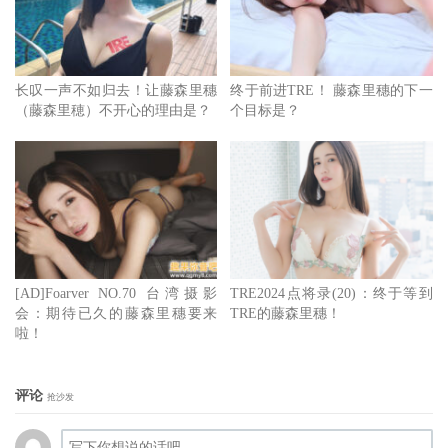
长叹一声不如归去！让藤森里穗
终于前进TRE！ 藤森里穗的下一
（藤森里穂）不开心的理由是？
个目标是？
[AD]Foarver NO.70 台湾摄影
TRE2024点将录(20)：终于等到
会：期待已久的藤森里穗要来
TRE的藤森里穗！
啦！
评论
抢沙发