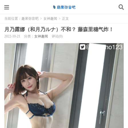
当前位置：
趣果弥音吧
>
女神趣闻
>
正文
月乃露娜（和月乃ルナ）不和？ 藤森里穗气炸！
2022-10-21
分类：
女神趣闻
评论(0)