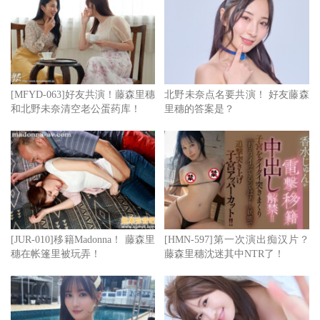
ナ(月乃露娜)感情不睦网内互打，气得她发文澄清：
我们明明共演过3次，也互相交换了LINE，关系很好，只是
因为月乃没有SNS(twitter和IG)而且我们都成了专属女艺人所
以最近比较少联络，为什么会有这种谣言啊？艾薇界的各
[MFYD-063]好友共演！藤森里穗
北野未奈点名要共演！ 好友藤森
位，可以停止说谎吗？
和北野未奈清空老公蛋药库！
里穗的答案是？
[JUR-010]移籍Madonna！ 藤森里
[HMN-597]第一次演出痴汉片？
穗在帐篷里被玩弄！
藤森里穗沈迷其中NTR了！