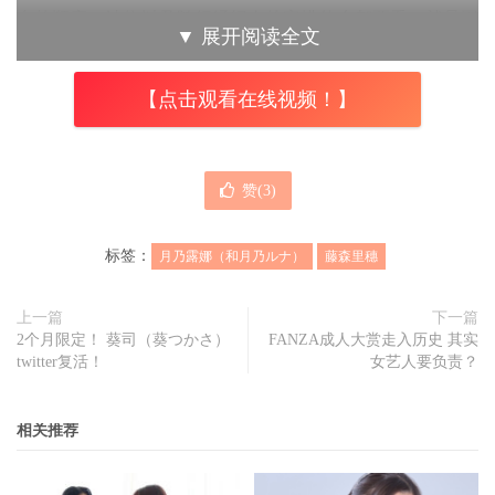
台的顺序、站位以及随行经纪人的安排什么都要乔，就是因
▼
展开阅读全文
为某些女艺人互看不顺眼⋯
【点击观看在线视频！】
那这次又发生了什么事？
赞(
3
)
标签：
月乃露娜（和月乃ルナ）
藤森里穗
上一篇
下一篇
2个月限定！ 葵司（葵つかさ）
FANZA成人大赏走入历史 其实
twitter复活！
女艺人要负责？
相关推荐
才刚庆祝twitter突破50万追踪的藤森里穂(
藤森里穗
)最近心情
不太美丽，因为业界最近流传她与刚拿到专属合约的月乃ル