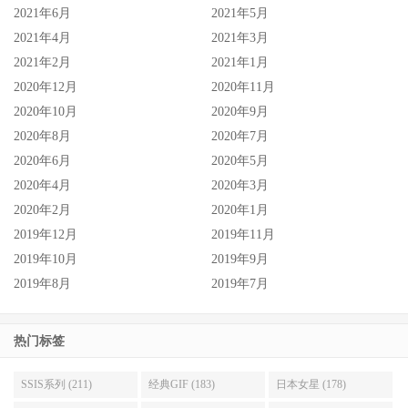
2021年6月
2021年5月
藤森里穂真的很生气、也知道她想狠狠修理谣言源头一顿，
2021年4月
2021年3月
只是在社群上咆哮有没有效果就很难说了：
2021年2月
2021年1月
2020年12月
2020年11月
而从这篇发文就知道业界女艺人不和的八卦不少，只是藤森
2020年10月
2020年9月
和月乃应该真的没什么，至于女艺人到底都在吵什么？我另
2020年8月
2020年7月
外开一篇来和大家讲解吧。
2020年6月
2020年5月
2020年4月
2020年3月
2020年2月
2020年1月
2019年12月
2019年11月
2019年10月
2019年9月
2019年8月
2019年7月
热门标签
SSIS系列 (211)
经典GIF (183)
日本女星 (178)