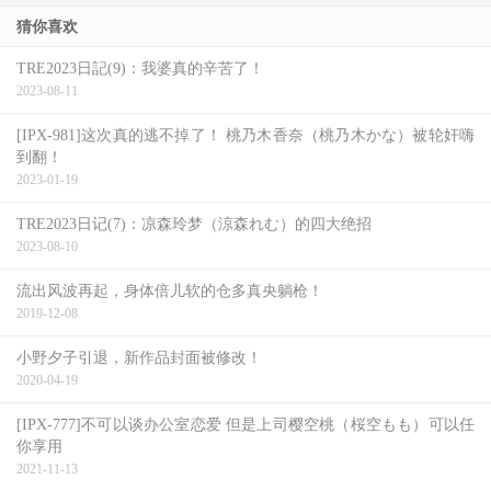
猜你喜欢
TRE2023日記(9)：我婆真的辛苦了！
2023-08-11
[IPX-981]这次真的逃不掉了！ 桃乃木香奈（桃乃木かな）被轮奸嗨
到翻！
2023-01-19
TRE2023日记(7)：凉森玲梦（涼森れむ）的四大绝招
2023-08-10
流出风波再起，身体倍儿软的仓多真央躺枪！
2019-12-08
小野夕子引退，新作品封面被修改！
2020-04-19
果然是小辣椒，藤森里穂讲话就是那么呛，但光是这样还不
[IPX-777]不可以谈办公室恋爱 但是上司樱空桃（桜空もも）可以任
够，藤森里穂接着说：要不是月乃发了LINE，我还不知道
你享用
我们是仇人呢，明明共演的时候都会一起用餐，聊得很开
2021-11-13