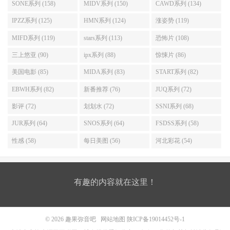
SONE系列 (158)
MIDV系列 (150)
CAWD系列 (134)
IPZZ系列 (125)
HMN系列 (124)
涨姿势 (119)
MIFD系列 (119)
stars系列 (113)
恐怖片 (108)
三上悠亚 (90)
ipx系列 (88)
惊悚片 (86)
美国电影 (85)
MIDA系列 (83)
START系列 (82)
EBWH系列 (82)
新番推荐 (76)
JUQ系列 (72)
影评 (72)
划划水 (72)
SSNI系列 (68)
JUR系列 (64)
SNOS系列 (64)
FSDSS系列 (58)
性感 (58)
每日美图 (56)
河北彩花 (54)
有趣的内容就在这里！
© 2026
趣果弥音吧
网站地图
陕ICP备19014452号-1