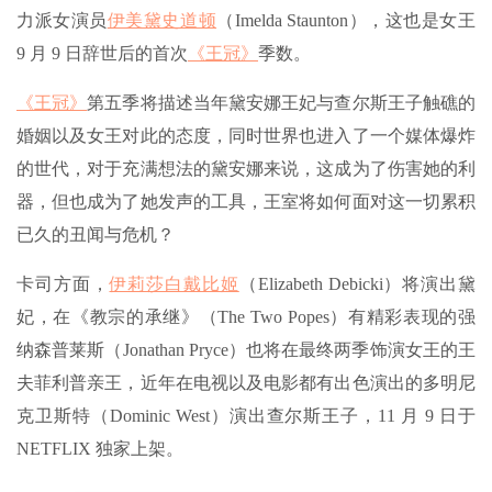
力派女演员
伊美黛史道顿
（Imelda Staunton），这也是女王
9 月 9 日辞世后的首次
《王冠》
季数。
《王冠》
第五季将描述当年黛安娜王妃与查尔斯王子触礁的
婚姻以及女王对此的态度，同时世界也进入了一个媒体爆炸
的世代，对于充满想法的黛安娜来说，这成为了伤害她的利
器，但也成为了她发声的工具，王室将如何面对这一切累积
已久的丑闻与危机？
卡司方面，
伊莉莎白戴比姬
（Elizabeth Debicki）将演出黛
妃，在《教宗的承继》（The Two Popes）有精彩表现的强
纳森普莱斯（Jonathan Pryce）也将在最终两季饰演女王的王
夫菲利普亲王，近年在电视以及电影都有出色演出的多明尼
克卫斯特（Dominic West）演出查尔斯王子，11 月 9 日于
NETFLIX 独家上架。