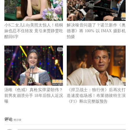
小S二女儿Lily美照太惊人！梧桐
解决噪音问题了？诺兰新作《奥
妹也忍不住转发 竟引来贾静雯吃
德赛》将 100% 以 IMAX 摄影机
醋回6字
拍摄
汤唯《色戒》真枪实弹梁朝伟？
《捍卫战士：独行侠》后再次打
前男友崩溃分手 18年后惊人近况
造速度临场感！布莱德彼特主演
曝
《F1》释出完整版预告
评论
抢沙发