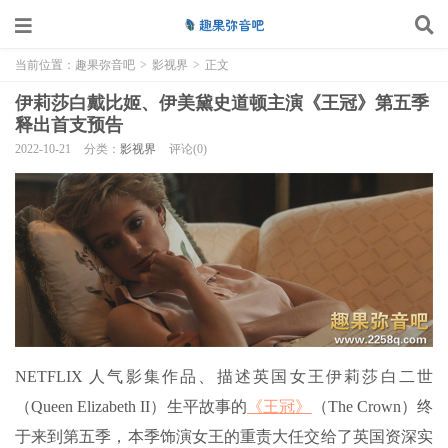
当前位置：
趣果弥音吧
>
影视界
>
正文
伊莉莎白戴比姬、伊美黛史道顿主演《王冠》第五季
释出首支预告
2022-10-21
分类：
影视界
评论(0)
NETFLIX 人气影集作品、描述英国女王伊莉莎白二世
（Queen Elizabeth II）生平故事的
《王冠》
（The Crown）终
于来到第五季，本季饰演女王的重责大任交给了英国资深实