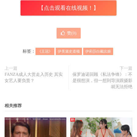
【点击观看在线视频！】
赞(
0
)
标签：
《王冠》
伊美黛史道顿
伊莉莎白戴比姬
上一篇
下一篇
FANZA成人大赏走入历史 其实
保罗迪诺回顾《私法争锋》：不
女艺人要负责？
是很想演，但一想到导演跟摄影
就无法拒绝
相关推荐