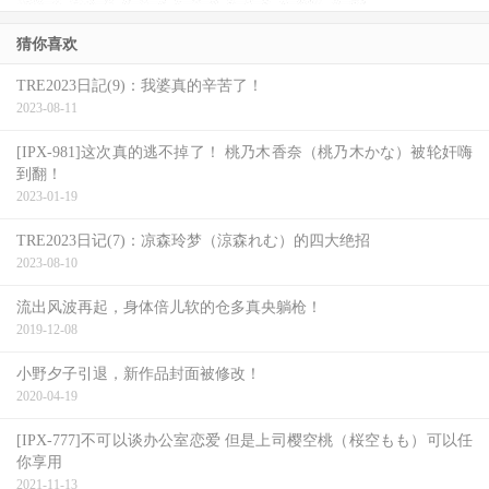
猜你喜欢
TRE2023日記(9)：我婆真的辛苦了！
2023-08-11
[IPX-981]这次真的逃不掉了！ 桃乃木香奈（桃乃木かな）被轮奸嗨
到翻！
2023-01-19
TRE2023日记(7)：凉森玲梦（涼森れむ）的四大绝招
2023-08-10
流出风波再起，身体倍儿软的仓多真央躺枪！
2019-12-08
小野夕子引退，新作品封面被修改！
2020-04-19
[IPX-777]不可以谈办公室恋爱 但是上司樱空桃（桜空もも）可以任
你享用
2021-11-13