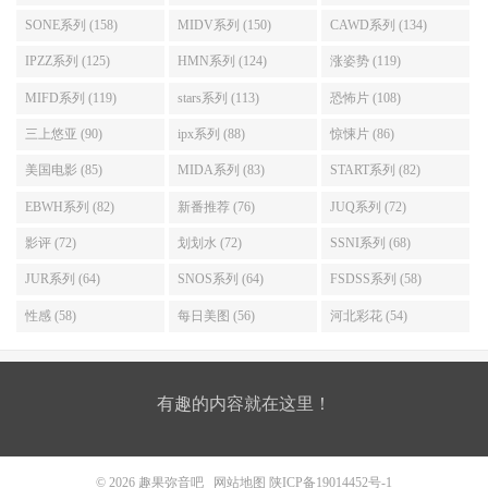
SONE系列 (158)
MIDV系列 (150)
CAWD系列 (134)
IPZZ系列 (125)
HMN系列 (124)
涨姿势 (119)
MIFD系列 (119)
stars系列 (113)
恐怖片 (108)
三上悠亚 (90)
ipx系列 (88)
惊悚片 (86)
美国电影 (85)
MIDA系列 (83)
START系列 (82)
EBWH系列 (82)
新番推荐 (76)
JUQ系列 (72)
影评 (72)
划划水 (72)
SSNI系列 (68)
JUR系列 (64)
SNOS系列 (64)
FSDSS系列 (58)
性感 (58)
每日美图 (56)
河北彩花 (54)
有趣的内容就在这里！
© 2026
趣果弥音吧
网站地图
陕ICP备19014452号-1