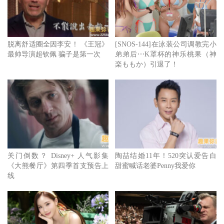
脱离舒适圈全因李安！ 《王冠》
[SNOS-144]在泳装公司调教完小
最帅导演超钦佩 骗子是第一次
弟弟后⋯K罩杯的神乐桃果（神
楽ももか）引退了！
关门倒数？ Disney+ 人气影集
陶喆结婚11年！520突认爱告白
《大熊餐厅》第四季首支预告上
甜蜜喊话老婆Penny我爱你
线