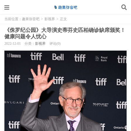
当前位置：
趣果弥音吧
>
影视界
>
正文
《侏罗纪公园》大导演史蒂芬史匹柏确诊缺席颁奖！
健康问题令人忧心
2022-12-01
分类：
影视界
评论(0)