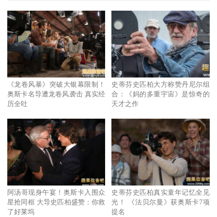
玩家》等片，然而高龄届75岁的他，这次传出确诊消息，健
康问题备受注目。
《龙卷风暴》突破大银幕限制！
史蒂芬史匹柏大方称赞丹尼尔组
奥斯卡名导遭龙卷风袭击 真实经
合：《妈的多重宇宙》是惊奇的
历全吐
天才之作
阿汤哥现身午宴！奥斯卡入围众
史蒂芬史匹柏真实童年记忆全见
星抢同框 大导史匹柏盛赞：你救
光！ 《法贝尔曼》获奥斯卡7项
了好莱坞
提名