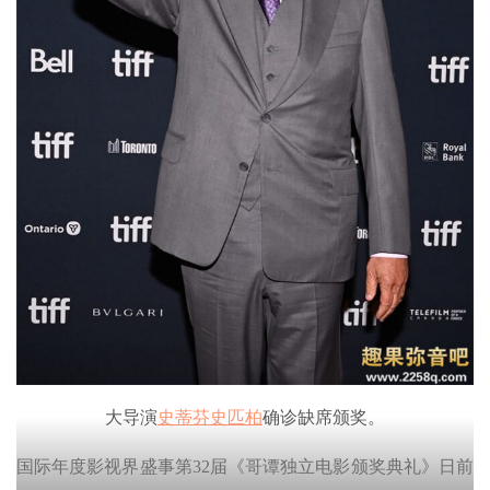
大导演
史蒂芬史匹柏
确诊缺席颁奖。
国际年度影视界盛事第32届《哥谭独立电影颁奖典礼》日前