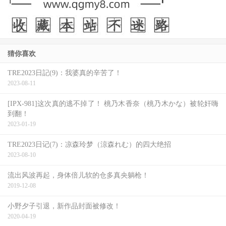
猜你喜欢
TRE2023日記(9)：我婆真的辛苦了！
2023-08-11
[IPX-981]这次真的逃不掉了！ 桃乃木香奈（桃乃木かな）被轮奸嗨
到翻！
2023-01-19
TRE2023日记(7)：凉森玲梦（涼森れむ）的四大绝招
2023-08-10
流出风波再起，身体倍儿软的仓多真央躺枪！
2019-12-08
小野夕子引退，新作品封面被修改！
2020-04-19