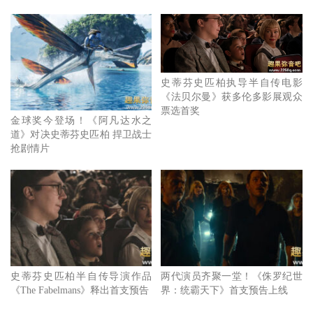
史蒂芬史匹柏执导半自传电影
《法贝尔曼》获多伦多影展观众
票选首奖
金球奖今登场！《阿凡达水之
道》对决史蒂芬史匹柏 捍卫战士
抢剧情片
史蒂芬史匹柏半自传导演作品
两代演员齐聚一堂！《侏罗纪世
《The Fabelmans》释出首支预告
界：统霸天下》首支预告上线