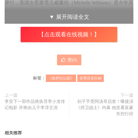
举行，美国女星蜜雪儿威廉丝（Michelle Williams）是今年其
中一位致敬奖得主，原本由近期与她在电影《法贝尔曼：造
▼
展开阅读全文
梦大师》（The Fabelmans）合作的奥斯卡金像大导演
史蒂芬
史匹柏
（Steven Spielberg）颁奖给她，不过最终改由电影中
【点击观看在线视频！】
的影星拍档，男星保罗·达诺（Paul Dano）颁奖给她。
保罗在颁奖礼上发言时透露，史匹柏因为确诊新冠肺炎而被
赞(
0
)
迫缺席颁奖典礼。除了因确诊而缺席《哥谭独立电影颁奖典
礼》之外，史匹柏也因为染疫而缺席美国导演工会奖的《法
标签：
《侏罗纪公园》
史蒂芬史匹柏
贝尔曼》新片放映会，对于获奖无数的
史蒂芬史匹柏
而言，
此奖项名符其实。
上一篇
下一篇
李安下一部作品将执导李小龙传
刽子手受阿汤哥启发！曝接演
大导演史蒂芬史匹柏经典作品无数，上个世纪交出了《大白
记电影 并将由儿子李淳主演
《捍卫战士》内幕 他笑看富豪
鲨》、《外星人E.T.》、《紫色姐妹花》、
《侏罗纪公
失控行径
园》
、《辛德勒的名单》、《抢救雷恩大兵》等名作，到了
21世纪则有《神鬼交锋》、《慕尼黑》、《林肯》、《一级
相关推荐