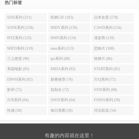
热门标签
SSIS系列 (211)
经典GIF (183)
日本女星 (178)
SONE系列 (158)
MIDV系列 (150)
CAWD系列 (134)
IPZZ系列 (125)
HMN系列 (124)
涨姿势 (119)
MIFD系列 (119)
stars系列 (113)
恐怖片 (108)
三上悠亚 (90)
ipx系列 (88)
惊悚片 (86)
美国电影 (85)
MIDA系列 (83)
START系列 (82)
EBWH系列 (82)
新番推荐 (76)
JUQ系列 (72)
影评 (72)
划划水 (72)
SSNI系列 (68)
JUR系列 (64)
SNOS系列 (64)
FSDSS系列 (58)
性感 (58)
每日美图 (56)
河北彩花 (54)
有趣的内容就在这里！