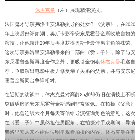
休杰克曼
（左）展现精湛演技。
法国鬼才导演弗洛里安泽勒执导的处女作《父亲》，在2020
年上映后好评如潮，奥斯卡影帝安东尼霍普金斯收放自如的
演技，让他睽违29年后再度获得奥斯卡最佳男主角的殊荣。
这次导演弗洛里安泽勒带来的二部曲《爱．子》，除了与安
东尼霍普金斯再度合作之外，更吸引金钢狼
休杰克曼
毛遂自
荐，争取演出电影中极力修复亲子关系的父亲，并与安东尼
霍普金斯同台争锋相对。
在近期的访谈中，休杰克曼对高龄85岁却仍旧在演技上不断
突破琢磨的安东尼霍普金斯感到非常敬佩。在拍摄《父亲》
时，他曾连续六个月每天寄信给导演征询角色的意见，这次
在《爱．子》中虽然担任男配角，在拍摄对手戏期间，导演
弗洛里安从来不给两位明星观看拍摄的内容。休杰克曼在电