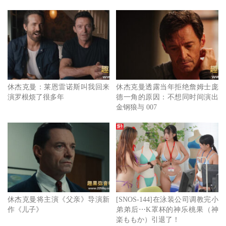
让他们能够走进我心中。《爱．子》全台上映中。
休杰克曼：莱恩雷诺斯叫我回来
休杰克曼透露当年拒绝詹姆士庞
演罗根烦了很多年
德一角的原因：不想同时间演出
金钢狼与 007
休杰克曼将主演《父亲》导演新
[SNOS-144]在泳装公司调教完小
作《儿子》
弟弟后⋯K罩杯的神乐桃果（神
楽ももか）引退了！