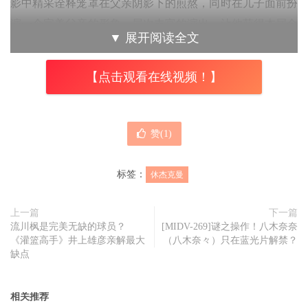
影中精采诠释笼罩在父亲阴影下的煎熬，同时在儿子面前扮
演一个完美父亲的形象，层次丰富的演出，让他获得本届金
▼
展开阅读全文
球奖戏剧类电影最佳男主角提名的肯定，距离奥斯卡影帝只
剩一步之遥。
【点击观看在线视频！】
赞(
1
)
标签：
休杰克曼
上一篇
下一篇
流川枫是完美无缺的球员？
[MIDV-269]谜之操作！八木奈奈
《灌篮高手》井上雄彦亲解最大
（八木奈々）只在蓝光片解禁？
缺点
安东尼霍普金斯。
相关推荐