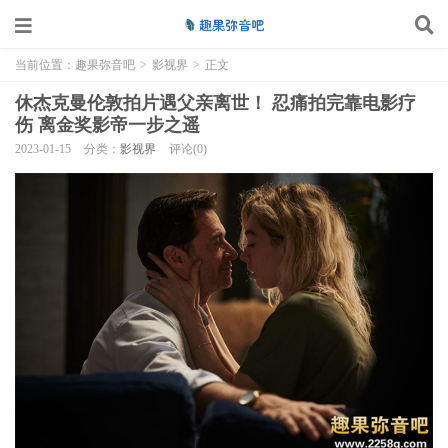
当前位置：
趣果弥音吧
>
影视界
>
正文
休杰克曼伦敦拍片遇父亲离世！ 忍痛拍完靠电影疗
伤 离金奖影帝一步之遥
2023-01-15
分类：
影视界
评论(0)