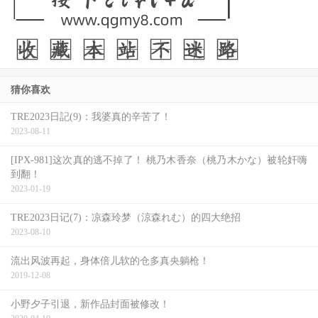
猜你喜欢
TRE2023日記(9)：我婆真的辛苦了！
2023-08-11
[IPX-981]这次真的逃不掉了！ 桃乃木香奈（桃乃木かな）被轮奸嗨
到翻！
2023-01-19
TRE2023日记(7)：凉森玲梦（涼森れむ）的四大绝招
2023-08-10
流出风波再起，身体倍儿软的仓多真央躺枪！
2019-12-08
小野夕子引退，新作品封面被修改！