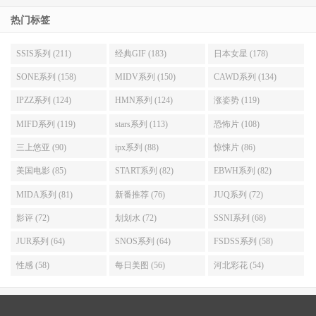
热门标签
SSIS系列 (211)
经典GIF (183)
日本女星 (178)
SONE系列 (158)
MIDV系列 (150)
CAWD系列 (134)
IPZZ系列 (124)
HMN系列 (124)
涨姿势 (119)
MIFD系列 (119)
stars系列 (113)
恐怖片 (108)
三上悠亚 (90)
ipx系列 (88)
惊悚片 (86)
美国电影 (85)
START系列 (82)
EBWH系列 (82)
MIDA系列 (81)
新番推荐 (76)
JUQ系列 (72)
影评 (72)
划划水 (72)
SSNI系列 (68)
JUR系列 (64)
SNOS系列 (64)
FSDSS系列 (58)
性感 (58)
每日美图 (56)
河北彩花 (54)