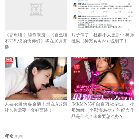
《香蕉喵 》续作来袭—《香蕉喵
片子停了、社群不太更新⋯ 神乐
不可思议的伙伴们》将在10月开
桃果（神楽ももか）说明了！
播
人要衣装佛要金装！想在A片演
[MKMP-554]自百万社毕业！ 小
社长你需要一套好西装！
那海绫（小那海あや）的纪念作
品是什么？未来要怎么办？
评论
抢沙发