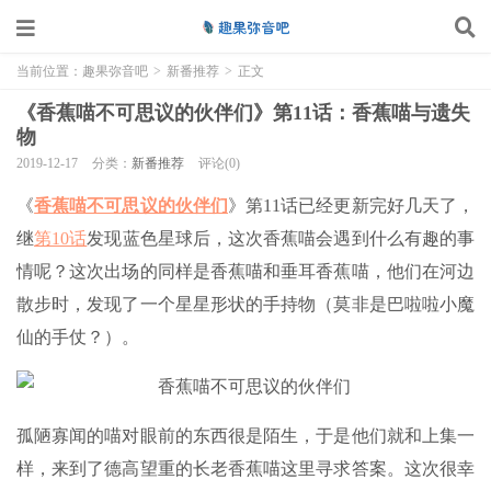
当前位置：
趣果弥音吧
>
新番推荐
>
正文
《香蕉喵不可思议的伙伴们》第11话：香蕉喵与遗失
物
2019-12-17
分类：
新番推荐
评论(0)
《
香蕉喵不可思议的伙伴们
》第11话已经更新完好几天了，
继
第10话
发现蓝色星球后，这次香蕉喵会遇到什么有趣的事
情呢？这次出场的同样是香蕉喵和垂耳香蕉喵，他们在河边
散步时，发现了一个星星形状的手持物（莫非是巴啦啦小魔
仙的手仗？）。
孤陋寡闻的喵对眼前的东西很是陌生，于是他们就和上集一
样，来到了德高望重的长老香蕉喵这里寻求答案。这次很幸