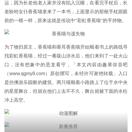
运，因为长老他老人家并没有陷入沉睡，在看完手杖后，长
老吩咐女仆香蕉喵拿来了一本书，上面显示的那根手杖跟眼
前的一模一样，原来这就是传说中“彩虹香蕉喵”的手持物。
为了物归原主，香蕉喵和垂耳香蕉喵开始顺着书上的路线寻
找彩虹香蕉喵，经过一番跋山涉水后，他们来到了一处火山
口，没有想象中的恶龙看守，「
本文内容由趣果弥音吧
（www.qgmy8.com）原创撰写，未经许可谢绝转载」
入口
是仿佛游乐园般的建筑。两只喵顺着小路跳上了位于水中央
的星星舞台，但就在他们上去不不久，舞台就被下面的水柱
冲上高空。