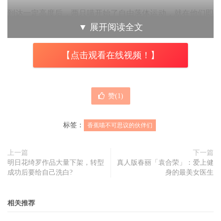
到达一定高度后，两只喵开始了自由落体运动，就在他们即
▼
展开阅读全文
将掉进岩浆的那一刻，一辆绘有彩虹星星的车子接住他们并
驶向漆黑的洞口。穿越无边的黑暗，香蕉喵感到豁然开朗，
【点击观看在线视频！】
映入眼帘的是蔚蓝的天空，承载他们的飞车正带着他们冲上
了云霄。不一会儿，飞车达到终点，香蕉喵看到眼前梦幻般
的场地中，屹立着一位光芒四射的喵，那么他是不是传说中
赞(
1
)
的彩虹香蕉喵呢？第11话故事到这里告一段落。
标签：
香蕉喵不可思议的伙伴们
上一篇
下一篇
明日花绮罗作品大量下架，转型
真人版春丽「袁合荣」：爱上健
《
香蕉喵不可思议的伙伴们
》第11话利用遗失的手杖引出了
成功后要给自己洗白?
身的最美女医生
彩虹香蕉喵这个传说中的角色，从动画的设定来看，他在香
蕉喵的世界中应该类似于“神”的存在，虽然不知道接下来会
相关推荐
发生什么故事，但整体感觉还是萌萌哒~另外这次剧中总共