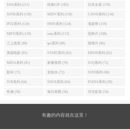
SSIS系列 (211)
经典GIF (183)
日本女星 (178)
SONE系列 (158)
MIDV系列 (150)
CAWD系列 (134)
IPZZ系列 (124)
HMN系列 (124)
涨姿势 (119)
MIFD系列 (119)
stars系列 (113)
恐怖片 (108)
三上悠亚 (90)
ipx系列 (88)
惊悚片 (86)
美国电影 (85)
START系列 (82)
EBWH系列 (82)
MIDA系列 (81)
新番推荐 (76)
JUQ系列 (72)
影评 (72)
划划水 (72)
SSNI系列 (68)
JUR系列 (64)
SNOS系列 (64)
FSDSS系列 (58)
性感 (58)
每日美图 (56)
河北彩花 (54)
有趣的内容就在这里！