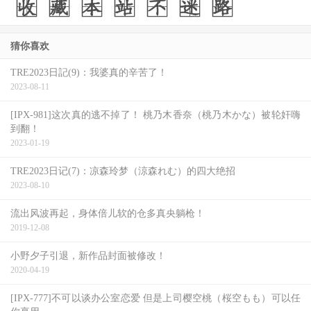
猜你喜欢
TRE2023日記(9)：我婆真的辛苦了！
2023-08-11
[IPX-981]这次真的逃不掉了！ 桃乃木香奈（桃乃木かな）被轮奸嗨
到翻！
2023-01-19
TRE2023日记(7)：凉森玲梦（涼森れむ）的四大绝招
2023-08-10
流出风波再起，身体倍儿软的仓多真央躺枪！
2019-12-08
小野夕子引退，新作品封面被修改！
2020-04-19
[IPX-777]不可以谈办公室恋爱 但是上司樱空桃（桜空もも）可以任