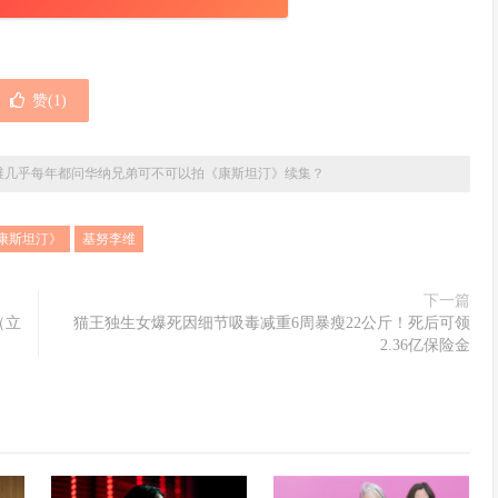
赞(
1
)
维几乎每年都问华纳兄弟可不可以拍《康斯坦汀》续集？
康斯坦汀》
基努李维
下一篇
（立
猫王独生女爆死因细节吸毒减重6周暴瘦22公斤！死后可领
2.36亿保险金