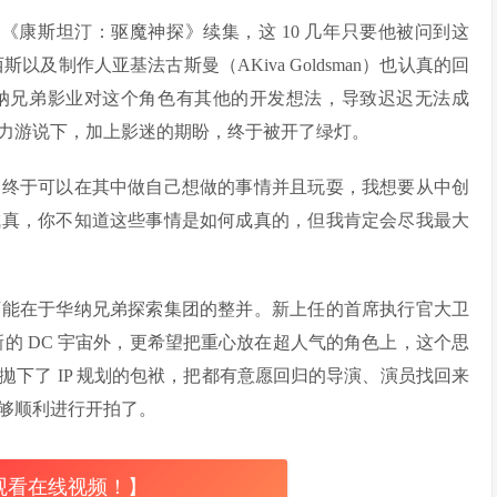
摄《康斯坦汀：驱魔神探》续集，这 10 几年只要他被问到这
以及制作人亚基法古斯曼（AKiva Goldsman）也认真的回
纳兄弟影业对这个角色有其他的开发想法，导致迟迟无法成
力游说下，加上影迷的期盼，终于被开了绿灯。
们终于可以在其中做自己想做的事情并且玩耍，我想要从中创
成真，你不知道这些事情是如何成真的，但我肯定会尽我最大
可能在于华纳兄弟探索集团的整并。新上任的首席执行官大卫
个全新的 DC 宇宙外，更希望把重心放在超人气的角色上，这个思
下了 IP 规划的包袱，把都有意愿回归的导演、演员找回来
够顺利进行开拍了。
观看在线视频！】