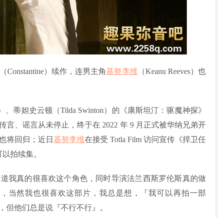
stantine）续作，连男主角
基努李维
（Keanu Reeves）也
uf）、蒂妲史云顿（Tilda Swinton）的《康斯坦汀：驱魔神探》
、谣言从未停止，终于在 2022 年 9 月正式被华纳兄弟开
e）也将回归；近日
基努李维
在接受 Totla Film 访问宣传《捍卫任
可以拍续集。
知道我真的很喜欢这个角色，同时导演法兰西斯罗伦斯真的做
色，当然我也很喜欢这部片，我总是想，『我可以再拍一部
，但他们总是说『不行不行』。