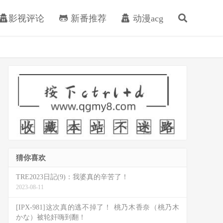
影视评论
新番推荐
动漫acg
猜你喜欢
TRE2023日記(9)：我婆真的辛苦了！
2023-08-11
[IPX-981]这次真的逃不掉了！ 桃乃木香奈（桃乃木
かな）被轮奸嗨到翻！