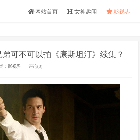
网站首页
女神趣闻
影视界
兄弟可不可以拍《康斯坦汀》续集？
类：
影视界
评论(0)