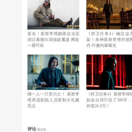
直击！基努李维躺路边当流
《捍卫任务4》确定这
浪汉暴瘦白胡须超邋遢 网友
架！杀神基努李维对尬
一看吓坏
丹 吓傻内幕曝光
继一人一只劳力士！ 基努李
《捍卫任务4》基努李维
维再送剧组人员客制大礼藏
如金台词只说了380字：
亮点
价值26.8万！
评论
抢沙发