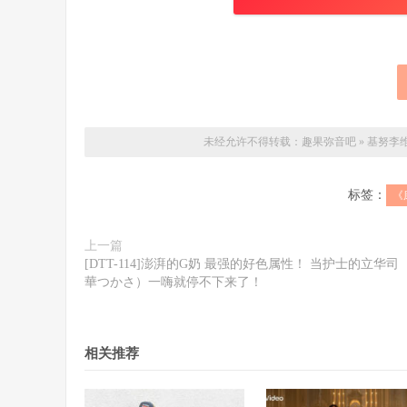
未经允许不得转载：
趣果弥音吧
»
基努李
标签：
《
上一篇
[DTT-114]澎湃的G奶 最强的好色属性！ 当护士的立华司
華つかさ）一嗨就停不下来了！
相关推荐