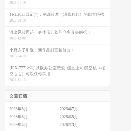
2023-01-19
TRE2023日记(7)：凉森玲梦（涼森れむ）的四大绝招
2023-08-10
流出风波再起，身体倍儿软的仓多真央躺枪！
2019-12-08
小野夕子引退，新作品封面被修改！
2020-04-19
[IPX-777]不可以谈办公室恋爱 但是上司樱空桃（桜
空もも）可以任你享用
2021-11-13
文章归档
2026年8月
2026年7月
2026年6月
2026年5月
2026年4月
2026年3月