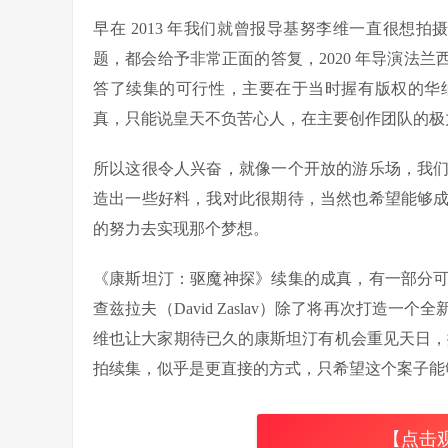
早在 2013 年我们就曾报导基努李维一直很想拍
题，都会给予非常正面的答复，2020 年导演法兰西斯
答了续集的可行性，主要在于当时握有版权的华
真，只能说皇天不负苦心人，在主要创作团队的极
所以这很令人兴奋，就像一个开放的游乐场，我
造出一些好料，我对此很期待，当然也希望能够
的努力去实现那个梦想。
《康斯坦汀：驱魔神探》续集的成真，有一部分
查兹拉夫（David Zaslav）除了将再次打造一
维也让大家期待已久的康斯坦汀有机会重见天日，拋
拍续集，似乎是更直接的方式，只希望这个案子能
【点击