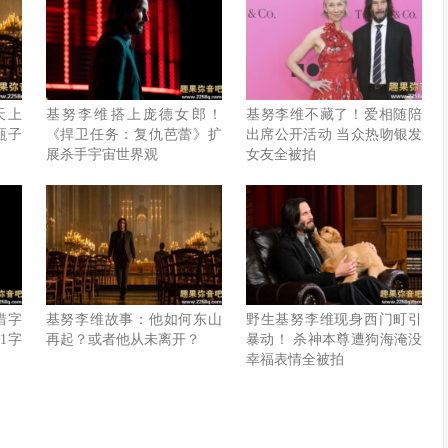
天上
基努李维搭上庞德女郎！
基努李维不藏了！爱相随陪
甄子
《捍卫任务：复仇芭蕾》扩
出席公开活动 当众热吻银发
展杀手宇宙世界观
女友全被拍
惜字
基努李维故事：他如何东山
野生基努李维现身西门町引
1字
再起？或者他从未离开？
暴动！ 杀神本尊遭狗海淹没
幸福表情全被拍