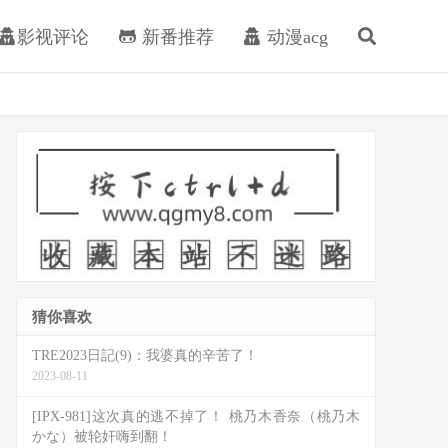
影视评论
新番推荐
动漫acg
猜你喜欢
TRE2023日記(9)：我婆真的辛苦了！
2023-08-11
[IPX-981]这次真的逃不掉了！ 桃乃木香奈（桃乃木
かな）被轮奸嗨到翻！