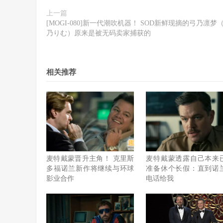
上一篇
[MOGI-080]新一代潮吹机器！ SOD新鲜现摘的弓乃凛梦
乃りむ）原来是被无码卖家捕获的
相关推荐
麦特戴蒙晋升主角！ 克里斯
麦特戴蒙透露自己本来
多福诺兰新作将继续与环球
准备休个长假：直到诺
影业合作
电话给我