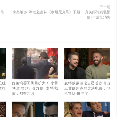
下一篇
（弓
李奥纳多1举动差点从《泰坦尼克号》下船！ 真实邮轮残骸预
估7年后全消失
已经
好莱坞罢工风暴扩大！ 小劳
麦特戴蒙谈论自己首次演出
兰打
勃道尼1行动力挺 麦特戴
班艾佛列克的导演电影：他
蒙：都有共识
执导我 40 年了