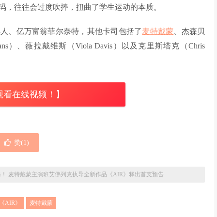
码，往往会过度吹捧，扭曲了学生运动的本质。
创办人、亿万富翁菲尔奈特，其他卡司包括了
麦特戴蒙
、杰森贝
ayans）、薇拉戴维斯（Viola Davis）以及克里斯塔克（Chris
观看在线视频！】
赞(
1
)
崛起！ 麦特戴蒙主演班艾佛列克执导全新作品《AIR》释出首支预告
《AIR》
麦特戴蒙