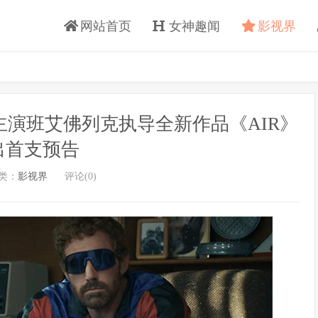
网站首页
女神趣闻
影视界
蒙主演班艾佛列克执导全新作品《AIR》
出首支预告
类：
影视界
评论(0)