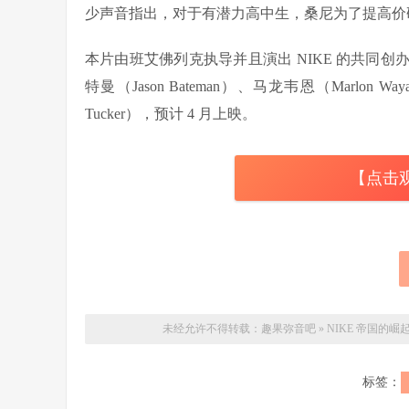
少声音指出，对于有潜力高中生，桑尼为了提高价
本片由班艾佛列克执导并且演出 NIKE 的共同
特曼（Jason Bateman）、马龙韦恩（Marlon W
Tucker），预计 4 月上映。
【点击
未经允许不得转载：
趣果弥音吧
»
NIKE 帝国的
标签：