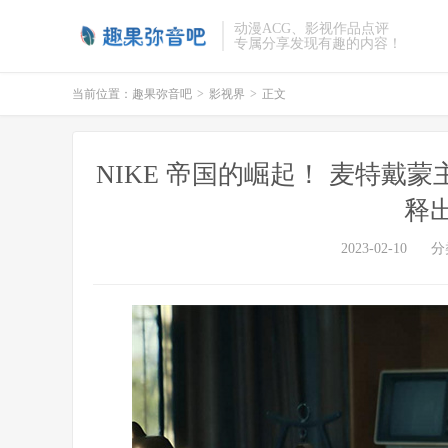
动漫ACG、影视作品点评
专属分享发现有趣的内容！
当前位置：
趣果弥音吧
>
影视界
>
正文
NIKE 帝国的崛起！ 麦特戴
释
2023-02-10
分