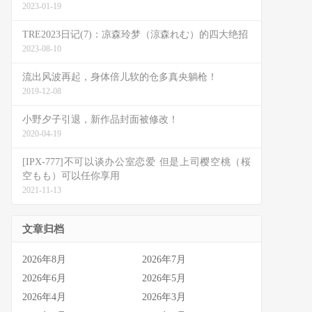
2023-01-19
TRE2023日记(7)：凉森玲梦（涼森れむ）的四大绝招
2023-08-10
流出风波再起，身体倍儿软的仓多真央躺枪！
2019-12-08
小野夕子引退，新作品封面被修改！
2020-04-19
[IPX-777]不可以谈办公室恋爱 但是上司樱空桃（桜
空もも）可以任你享用
2021-11-13
文章归档
2026年8月
2026年7月
2026年6月
2026年5月
2026年4月
2026年3月