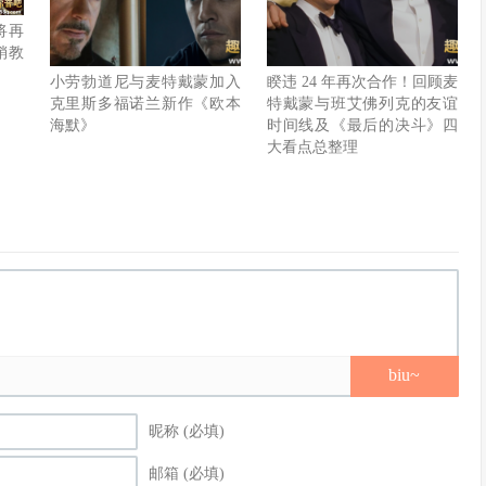
将再
销教
小劳勃道尼与麦特戴蒙加入
睽违 24 年再次合作！回顾麦
克里斯多福诺兰新作《欧本
特戴蒙与班艾佛列克的友谊
海默》
时间线及《最后的决斗》四
大看点总整理
biu~
昵称 (必填)
邮箱 (必填)