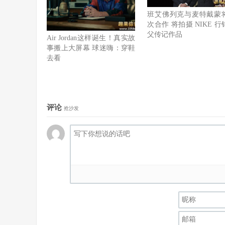
班艾佛列克与麦特戴蒙
次合作 将拍摄 NIKE 行
父传记作品
Air Jordan这样诞生！真实故
事搬上大屏幕 球迷嗨：穿鞋
去看
评论
抢沙发