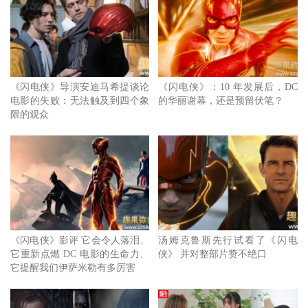
《闪电侠》导演安迪马希提谈论
《闪电侠》：10 年发展后，DC
电影的失败：无法触及到四个象
的华丽谢幕，还是预留伏笔？
限的观众
《闪电侠》影评 它会令人落泪、
汤姆克鲁斯先行试看了《闪电
它重新点燃 DC 电影的生命力、
侠》 并对整部片赞不绝口
它提醒我们伊萨米勒有多厉害