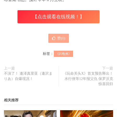
【点击观看在线视频！】
赞(
0
)
标签：
《闪电侠》
上一篇
下一篇
不演了！ 逢泽真里亚（逢沢ま
《玩命关头X》首支预告释出！
りあ）自爆现况！
水行侠等12年报父仇 保罗沃克
惊喜回归
相关推荐