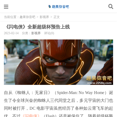
当前位置：
趣果弥音吧
>
影视界
>
正文
《闪电侠》全新超级杯预告上线
2023-02-14
分类：
影视界
评论(0)
自从《蜘蛛人：无家日》（Spider-Man: No Way Home）诞
生了令全球兴奋的蜘蛛人三代同堂之后，多元宇宙的大门也
同时被打开，DC 电影宇宙虽然经历了各种如云霄飞车的起
伏，不过
《闪电侠》
（Flash）还是被保住了，随着超级杯释