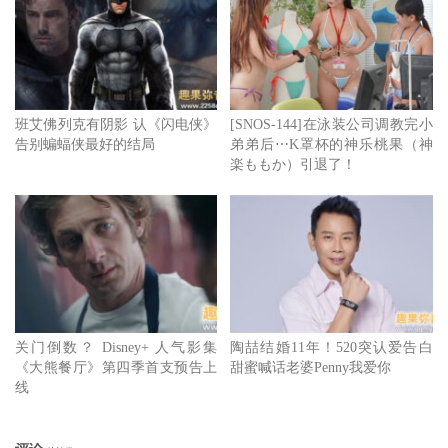
班艾佛列克有阴影 认《闪电侠》
[SNOS-144]在泳装公司调教完小
告别蝙蝠侠最好的结局
弟弟后⋯K罩杯的神乐桃果（神
楽ももか）引退了！
关门倒数？ Disney+ 人气影集
陶喆结婚11年！520突认爱告白
《大熊餐厅》第四季首支预告上
甜蜜喊话老婆Penny我爱你
线