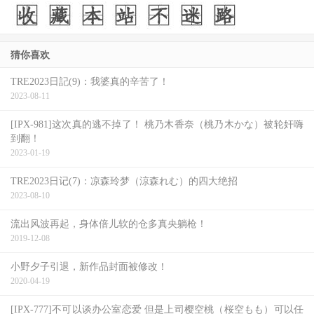
猜你喜欢
TRE2023日記(9)：我婆真的辛苦了！
2023-08-11
[IPX-981]这次真的逃不掉了！ 桃乃木香奈（桃乃木かな）被轮奸嗨
到翻！
2023-01-19
TRE2023日记(7)：凉森玲梦（涼森れむ）的四大绝招
2023-08-10
流出风波再起，身体倍儿软的仓多真央躺枪！
2019-12-08
小野夕子引退，新作品封面被修改！
2020-04-19
[IPX-777]不可以谈办公室恋爱 但是上司樱空桃（桜空もも）可以任