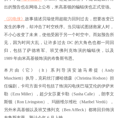
出的预告也在网络上公布，米高基顿的蝙蝠侠也正式登场。
《闪电侠》
故事描述贝瑞使用超能力回到过去，想要改变已
发生的事件，却冲击了时空秩序。当贝瑞试图拯救家人时，
不小心改变了未来，使他受困于另一个时空中。而如预告所
见，因为时间大乱，让许多过去 DC 的大角色也都一同回
归，包括了萨德将军、班艾佛列克饰演的蝙蝠侠，以及
1989 年由米高基顿饰演的布鲁斯韦恩。
本片由《它》（It）系列导演安迪马希提（Andy
Muschietti）执导，克莉丝汀娜哈德森（Christina Hodson）担
任编剧，卡司方面卡司包括了饰演闪电侠巴瑞艾伦的伊萨米
勒（Ezra Miller），超少女莎夏卡勒（Sasha Calle），朗李文
斯顿（Ron Livingston）、玛丽维尔维杜（Maribel Verdú），
另外米高基顿以及班艾佛列克（Ben Affleck）都将回归饰演
布鲁斯韦恩。预计今年 6 月上映。