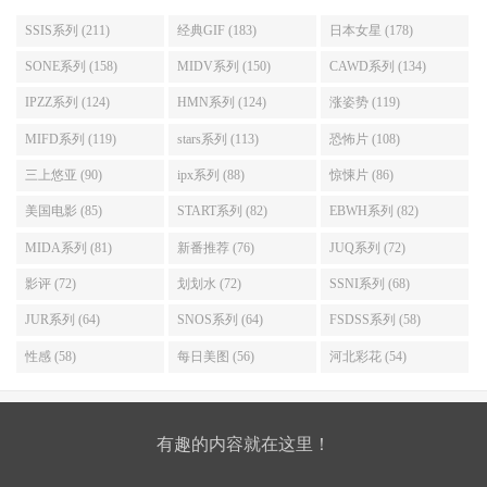
SSIS系列 (211)
经典GIF (183)
日本女星 (178)
SONE系列 (158)
MIDV系列 (150)
CAWD系列 (134)
IPZZ系列 (124)
HMN系列 (124)
涨姿势 (119)
MIFD系列 (119)
stars系列 (113)
恐怖片 (108)
三上悠亚 (90)
ipx系列 (88)
惊悚片 (86)
美国电影 (85)
START系列 (82)
EBWH系列 (82)
MIDA系列 (81)
新番推荐 (76)
JUQ系列 (72)
影评 (72)
划划水 (72)
SSNI系列 (68)
JUR系列 (64)
SNOS系列 (64)
FSDSS系列 (58)
性感 (58)
每日美图 (56)
河北彩花 (54)
有趣的内容就在这里！