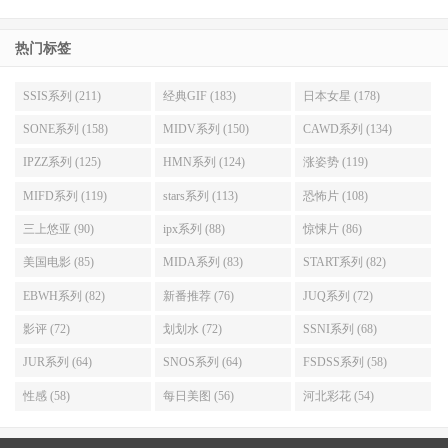
热门标签
SSIS系列 (211)
经典GIF (183)
日本女星 (178)
SONE系列 (158)
MIDV系列 (150)
CAWD系列 (134)
IPZZ系列 (125)
HMN系列 (124)
涨姿势 (119)
MIFD系列 (119)
stars系列 (113)
恐怖片 (108)
三上悠亚 (90)
ipx系列 (88)
惊悚片 (86)
美国电影 (85)
MIDA系列 (83)
START系列 (82)
EBWH系列 (82)
新番推荐 (76)
JUQ系列 (72)
影评 (72)
划划水 (72)
SSNI系列 (68)
JUR系列 (64)
SNOS系列 (64)
FSDSS系列 (58)
性感 (58)
每日美图 (56)
河北彩花 (54)