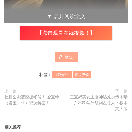
▼
展开阅读全文
【点击观看在线视频！】
去年 9 月底的时候，莱恩雷诺斯以一支影片亲自宣布休杰克
赞(
3
)
曼将回重返金钢狼一角，并且在
《死侍3》
中与死侍合体，
这也是休杰克曼在退休之作《罗根》（Logan）之后再次重
标签：
《死侍3》
凯文费奇
返此角，因此两人后来更特地发了另一支影片解释，为何罗
根可以再次出现。
上一篇
下一篇
社群全毁变应援帐号！ 爱宝铃
三宝妈美女主播神还原扮赤木晴
（愛宝すず）现况解密！
子 不科学外貌网友惊呆：根本
真人版
相关推荐