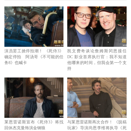
凯文费奇
在 2000 年时曾担任《X战警》（X-Men）的助理制
演员罢工掀停拍潮！ 《死侍3》
凯文费奇谈论詹姆斯冈恩接任
作人，因此他确实可以亲眼看到休杰克曼试镜，而在 2008
确定停拍 阿汤哥《不可能的任
DC 影业首席执行官：我不知道
打造漫威影业之前，
凯文费奇
也参与了多部漫威电影作品，
务8》也喊卡
他哪来的时间，但我会第一个支
持
包括了X战警三部曲、蜘蛛人三部曲、《惊奇4超人》...等，
而在过了 23 年，这些版权终于回到了自己手上，就让大家
期待他可以整合成什么样的全新世界吧。
莱恩雷诺斯宣布《死侍3》将找
与莱恩雷诺斯再次合作！ 《脱稿
回休杰克曼饰演金钢狼
玩家》导演尚恩李维将执导《死