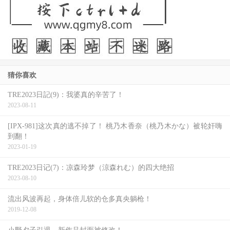
猜你喜欢
TRE2023日記(9)：我婆真的辛苦了！
2023-08-11
[IPX-981]这次真的逃不掉了！ 桃乃木香奈（桃乃木かな）被轮奸嗨
到翻！
2023-01-19
TRE2023日记(7)：凉森玲梦（涼森れむ）的四大绝招
2023-08-10
流出风波再起，身体倍儿软的仓多真央躺枪！
2019-12-08