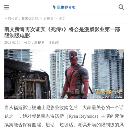
当前位置：
趣果弥音吧
>
影视界
>
正文
凯文费奇再次证实《死侍3》将会是漫威影业第一部
限制级电影
2023-02-15
分类：
影视界
评论(0)
自从福斯影业被迪士尼影业收购之后，大家最关心的一个话
题之一，绝对就是莱恩雷诺斯（Ryan Reynolds）主演的死侍
续集能否保有血腥、脏话、垃圾话、嘲讽开满的限制级的风