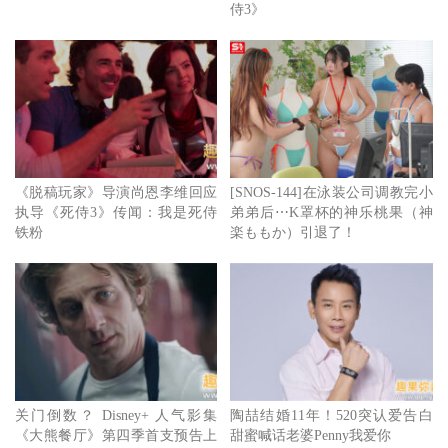
侍3》
《脱稿玩家》导演尚恩李维回应
[SNOS-144]在泳装公司调教完小
执导《死侍3》传闻：我是死侍
弟弟后⋯K罩杯的神乐桃果（神
铁粉
楽ももか）引退了！
关门倒数？ Disney+ 人气影集
陶喆结婚11年！520突认爱告白
《大熊餐厅》第四季首支预告上
甜蜜喊话老婆Penny我爱你