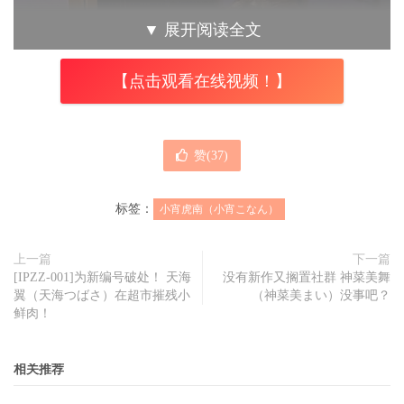
▼
展开阅读全文
【点击观看在线视频！】
赞(
37
)
标签：
小宵虎南（小宵こなん）
上一篇
下一篇
[IPZZ-001]为新编号破处！ 天海
没有新作又搁置社群 神菜美舞
翼（天海つばさ）在超市摧残小
（神菜美まい）没事吧？
鲜肉！
相关推荐