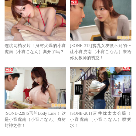
连跳两档发片！身材火爆的小宵
[SONE-312]贫乳女友做不到的⋯
虎南（小宵こなん）离开了吗？
让小宵虎南（小宵こなん）来给
你女教师的诱惑！
结果事情发展完全出人意料，与事务所L合作、恢复拍片的
小宵こなん(小宵虎南)感觉不太好，因为过去经纪人做得太
多又太好，所以愈想愈怀念的小宵こなん(小宵虎南)做了一
个大胆的决定：
她再度退社，发Line给原事务所要求回归〜
[SONE-229]S形的Body Line！ 这
[SONE-201]蓝井优太太会吸！
是小宵虎南（小宵こなん）身材
小宵虎南（小宵こなん）喷奶
如果你是C-More收不收？我知道很多人会有骨气说不收，但
封神之作！
水！
小宵こなん(小宵虎南)实在太香了，不仅脸蛋美艳胸前火大