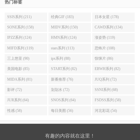
热门标签
SSIS系列 (211)
经典GIF (183)
日本女星 (178)
SONE系列 (158)
MIDV系列 (150)
CAWD系列 (134)
IPZZ系列 (124)
HMN系列 (124)
涨姿势 (119)
MIFD系列 (119)
stars系列 (113)
恐怖片 (108)
三上悠亚 (90)
ipx系列 (88)
惊悚片 (86)
美国电影 (85)
START系列 (82)
EBWH系列 (82)
MIDA系列 (81)
新番推荐 (76)
JUQ系列 (72)
影评 (72)
划划水 (72)
SSNI系列 (68)
JUR系列 (64)
SNOS系列 (64)
FSDSS系列 (58)
性感 (58)
每日美图 (56)
河北彩花 (54)
有趣的内容就在这里！