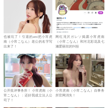
也被坑了！引退的ami把小宵虎
网红滝沢ガレソ揭露小宵虎南
南（小宵こなん）老公的名字写
（小宵こなん）和河北彩花及七
出来了！
濑爱丽丝的纠纷
公开批评事务所！ 小宵虎南（小
小宵虎南（小宵こなん）自事务
宵こなん）：还好我成立法人公
所官网消失！
司了！