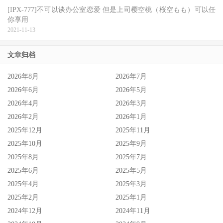
[IPX-777]不可以谈办公室恋爱 但是上司樱空桃（桜空もも）可以任
你享用
2021-11-13
这就是小宵为什么又出现在C-More官网的原因，很抱歉因为
文章归档
我Update比较慢，所以官网一变动时发讯询问的朋友我都回
复说她已经离开C-More了ー事实上她真的离开过，只是拍了
2026年8月
2026年7月
一支作品她就吓得逃回来，而C-More也尽释前嫌现在正在处
2026年6月
2026年5月
理一些手续并且与事务所L及片商S1讨论之前那支作品名字
2026年4月
2026年3月
2026年2月
2026年1月
要怎么用片酬又要怎么算，等到一切都处理完成后就会安排
2025年12月
2025年11月
小宵こなん(小宵虎南)再回去拍片⋯
2025年10月
2025年9月
只是，这也意味着今年上半年，小宵的发片会非常不稳定
2025年8月
2025年7月
喔。
2025年6月
2025年5月
2025年4月
2025年3月
[小宵 虎南]全部作品下载地址
2025年2月
2025年1月
2024年12月
2024年11月