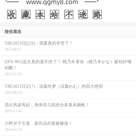
猜你喜欢
TRE2023日記(9)：我婆真的辛苦了！
2023-08-11
[IPX-981]这次真的逃不掉了！ 桃乃木香奈（桃乃木かな）被轮奸嗨
到翻！
2023-01-19
TRE2023日记(7)：凉森玲梦（涼森れむ）的四大绝招
2023-08-10
流出风波再起，身体倍儿软的仓多真央躺枪！
2019-12-08
小野夕子引退，新作品封面被修改！
2020-04-19