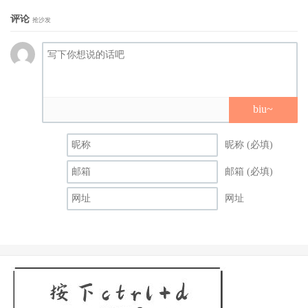
硬体机能超恐怖，她还是片商S1除了河北三上和山手外最强
评论
抢沙发
的销售利器，这样的女艺人主动求和要求归队，如果我是事
务所也会敞开双臂欢迎她：
biu~
昵称 (必填)
邮箱 (必填)
网址