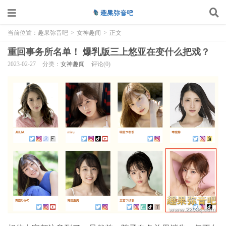
当前位置：
趣果弥音吧
>
女神趣闻
>
正文
重回事务所名单！ 爆乳版三上悠亚在变什么把戏？
2023-02-27
分类：
女神趣闻
评论(0)