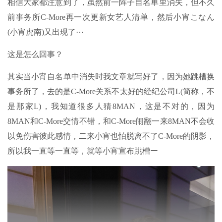
相信大家都注意到了，虽然前一阵子自名单里消失，但不久
前事务所C-More再一次更新女艺人清单，然后小宵こなん
(小宵虎南)又出现了⋯
这是怎么回事？
其实当小宵自名单中消失时我文章就写好了，因为她跳槽换
事务所了，去的是C-More关系不太好的经纪公司L(简称，不
是那家L)，我知道很多人猜8MAN，这是不对的，因为
8MAN和C-More交情不错，和C-More闹翻一来8MAN不会收
以免伤害彼此感情，二来小宵也怕脱离不了C-More的阴影，
所以我一直等一直等，就等小宵宣布跳槽ー