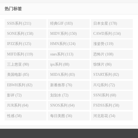
热门标签
SSIS系列 (211)
经典GIF (183)
日本女星 (178)
SONE系列 (158)
MIDV系列 (150)
CAWD系列 (134)
IPZZ系列 (125)
HMN系列 (124)
涨姿势 (119)
MIFD系列 (119)
stars系列 (113)
恐怖片 (108)
三上悠亚 (90)
ipx系列 (88)
惊悚片 (86)
美国电影 (85)
MIDA系列 (83)
START系列 (82)
EBWH系列 (82)
新番推荐 (76)
JUQ系列 (72)
影评 (72)
划划水 (72)
SSNI系列 (68)
JUR系列 (64)
SNOS系列 (64)
FSDSS系列 (58)
性感 (58)
每日美图 (56)
河北彩花 (54)