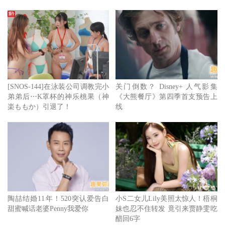
[SNOS-144]在泳装公司调教完小
关门倒数？ Disney+ 人气影集
弟弟后⋯K罩杯的神乐桃果（神
《大熊餐厅》第四季首支预告上
楽ももか）引退了！
线
小布布莱德彼特（左）饰演当红明星杰克康瑞德。
陶喆结婚11年！520突认爱告白
小S二女儿Lily美照太惊人！梧桐
甜蜜喊话老婆Penny我爱你
妹也忍不住转发 竟引来贾静雯吃
醋回6字