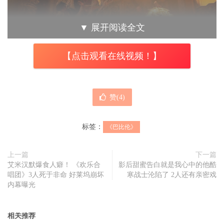
▼
展开阅读全文
【点击观看在线视频！】
赞(
4
)
玛格罗比饰演为实现梦想不计一切代价的疯狂女星妮莉拉洛
标签：
《巴比伦》
伊。
上一篇
下一篇
玛格罗比在
《巴比伦》
中饰演为实现梦想不计一切代价的疯
艾米汉默爆食人癖！ 《欢乐合
影后甜蜜告白就是我心中的他酷
狂女星妮莉拉洛伊，与小布饰演的当红明星杰克康瑞德有不
唱团》3人死于非命 好莱坞崩坏
寒战士沦陷了 2人还有亲密戏
内幕曝光
少对手戏，其中一场在舞池派对的吻戏，玛格罗比在受访时
自曝，那场吻戏其实不在剧本内，是她在拍摄时向导演争取
相关推荐
即兴加戏的，导演还当场亏她：你是想亲布莱德彼特吧！她