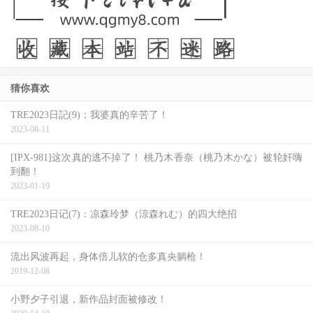
猜你喜欢
TRE2023日記(9)：我婆真的辛苦了！
2023-08-11
[IPX-981]这次真的逃不掉了！ 桃乃木香奈（桃乃木かな）被轮奸嗨
到翻！
2023-01-19
TRE2023日记(7)：凉森玲梦（涼森れむ）的四大绝招
2023-08-10
流出风波再起，身体倍儿软的仓多真央躺枪！
2019-12-08
小野夕子引退，新作品封面被修改！