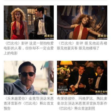
当时也心想，不趁这时候亲，什么时候才有机会！不过，导
演认为以妮莉外放又带点疯癫的个性，加个吻戏确实很合
理。对此，小布也大方表示，他认同角色可以有不同的表现
空间，更赞赏：相信我，那（吻戏）算是还好的，她的表演
简直太狂了，这是我看过她最好的一次演出。
《巴比伦》影评 这是一部拍给爱
《巴比伦》影评 眼见他起高楼
《巴比伦》探索好莱坞刚兴起时影坛绚烂背后的阴暗面，大
电影的人看，但你却不一定会爱
眼见他宴宾客 眼见他楼塌了
胆赤裸的程度，让玛格罗比当初在看剧本时，就直说：这太
上的电影
疯狂了！更形容该片像是两部备受好评、同时也极具争议的
电影《生活的甜蜜》和《华尔街之狼》的孩子，剧本有许多
场景，会让我想，我们真的可以这样做吗？我没有头绪要怎
么演绎那些场景？导演达米恩查泽雷最后也以大尺度毫无保
留，给观众带来狂放又大胆的感官视觉体验。《巴比伦》将
于3月22日在MyVideo上架
《乐来越爱你》金奖导演达米恩
布莱德彼特、玛格罗比、陶比麦
查泽雷新作《巴比伦》释出首支
奎尔主演达米恩查泽雷执导新作
预告
《巴比伦》释出首波剧照