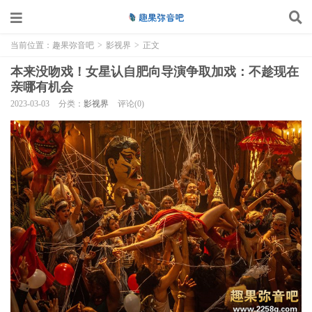
当前位置：
趣果弥音吧
>
影视界
>
正文
本来没吻戏！女星认自肥向导演争取加戏：不趁现在
亲哪有机会
2023-03-03
分类：
影视界
评论(0)