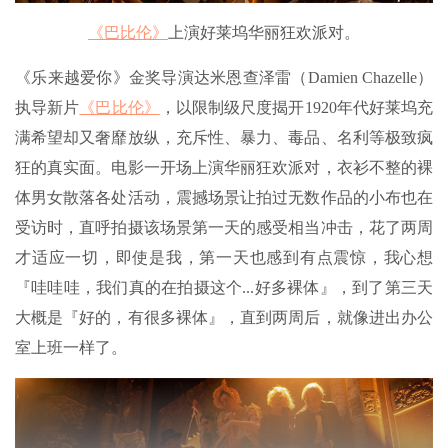
《巴比伦》
上演好莱坞华丽狂欢派对。
《乐来越爱你》金奖导演达米恩查泽雷（Damien Chazelle）
执导新片
《巴比伦》
，以限制级尺度揭开1920年代好莱坞充
满希望却又奢靡放纵，充斥性、暴力、毒品、名利等极致疯
狂的真实面。电影一开场上演华丽狂欢派对，衣衫不整的裸
体男女散落各处活动，震撼场景让拍过无数作品的小布也在
受访时，直呼拍摄该场景第一天的感受相当冲击，花了两周
才适应一切，即使是我，第一天也感到有点震惊，我心想
『哇哇哇，我们真的在拍摄这个...好多裸体』，到了第三天
大概是『好的，有很多裸体』，直到两周后，就像进出办公
室上班一样了。