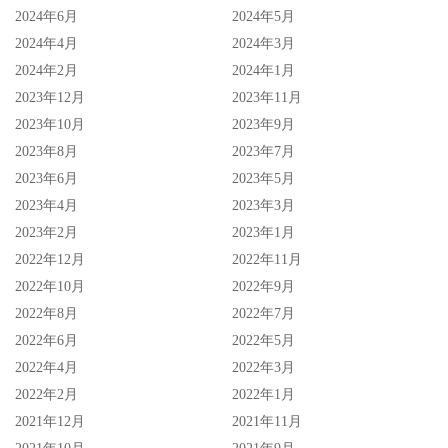
2024年6月
2024年5月
2024年4月
2024年3月
2024年2月
2024年1月
2023年12月
2023年11月
2023年10月
2023年9月
2023年8月
2023年7月
2023年6月
2023年5月
2023年4月
2023年3月
2023年2月
2023年1月
2022年12月
2022年11月
没错，你猜对了，在昨天，举办活动的店铺宣布活动取消，
2022年10月
2022年9月
美晴のん(美晴暖)不来惹〜
2022年8月
2022年7月
2022年6月
2022年5月
一来两个活动取消，连我奶奶都知道美晴のん(美晴暖)不对
2022年4月
2022年3月
劲，如果是健康出了状况，那两个活动一定会说是因为女艺
2022年2月
2022年1月
人体调不良必须中止，美晴のん(美晴暖)也会在社群上和大
2021年12月
2021年11月
家道歉谢罪；但偏偏是因为诸多因素(这理由的真正意思是