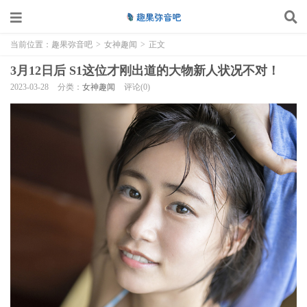
当前位置：
趣果弥音吧
>
女神趣闻
>
正文
3月12日后 S1这位才刚出道的大物新人状况不对！
2023-03-28
分类：
女神趣闻
评论(0)