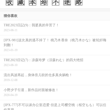
猜你喜欢
首先是3月8日，经纪公司和美晴のん(美晴暖)本人都发表了
TRE2023日記(9)：我婆真的辛苦了！
要在出道发售的前一天于YouTube直播的消息，美晴のん(美
2023-08-11
晴暖)还在转推的发文中提到说虽然自己很简单但会加油
[IPX-981]这次真的逃不掉了！ 桃乃木香奈（桃乃木かな）被轮奸嗨
的；但到了活动当天(3/13)，事务所却宣布因为诸多因素所
到翻！
2023-01-19
以必须中止这一次的直播⋯
TRE2023日记(7)：凉森玲梦（涼森れむ）的四大绝招
这已经有点怪怪的，但还没完喔，在宣布YouTube直播后的
2023-08-10
两天，也就是3月10日的时候，美晴のん(美暖暖)开开心心地
流出风波再起，身体倍儿软的仓多真央躺枪！
在twitter宣布要举行出道以来第一次的实体活动，要在3月21
2019-12-08
日的时候和大家见面，然后ー
小野夕子引退，新作品封面被修改！
2020-04-19
[IPX-777]不可以谈办公室恋爱 但是上司樱空桃（桜空もも）可以任
你享用