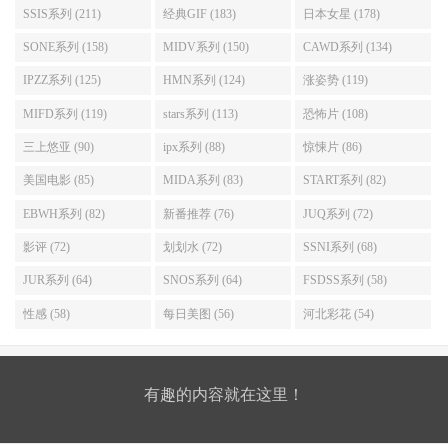
SSIS系列 (211)
经典GIF (183)
日本女星 (178)
SONE系列 (158)
MIDV系列 (150)
CAWD系列 (134)
IPZZ系列 (125)
HMN系列 (124)
涨姿势 (119)
MIFD系列 (119)
stars系列 (113)
恐怖片 (108)
三上悠亚 (90)
ipx系列 (88)
惊悚片 (86)
美国电影 (85)
MIDA系列 (83)
START系列 (82)
EBWH系列 (82)
新番推荐 (76)
JUQ系列 (72)
影评 (72)
划划水 (72)
SSNI系列 (68)
JUR系列 (64)
SNOS系列 (64)
FSDSS系列 (58)
性感 (58)
每日美图 (56)
河北彩花 (54)
有趣的内容就在这里！