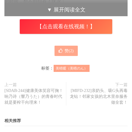
的时候，想不到却有了状况：
▼
展开阅读全文
什么状况？用四个字来形容就是状况不断，且让我用时间顺
序说给你听〜
【点击观看在线视频！】
赞(
2
)
标签：
美晴暖（美晴のん）
上一篇
下一篇
[SDAB-244]健康美体笑容可掬！
[MIFD-232]亲奶头、吸G头再毒
响乃诗（響乃うた）的青春时代
龙钻！邻家女孩的北木里奈服务
就是要榨干向理来！
做全套！
相关推荐