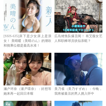
[SSIS-635]床下是少女床上是浪
広岛鲤鱼队爆丑闻！ 有艾薇女艺
女！ 美晴暖（美晴のん）的潮吹
人和职棒球员状似亲昵？
和骑乘位都是最高水准！
濑户环奈（瀬戸環奈）：好想等
美乃雀（美乃すずめ）：今晚，
她来再一起回日本喔
我将被最丑的男人拥入怀中