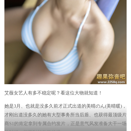
艾薇女艺人有多不稳定呢？看这位大物就知道！
她是3月、也就是没多久前才正式出道的美晴のん(美晴暖)，
才刚出道没多久的她有大型事务所当后盾、也获得最顶级片
商S1的肯定拿到专属合约发片，正是意气风发准备大干一场