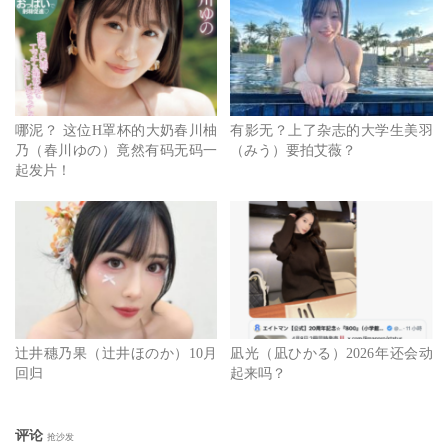
哪泥？ 这位H罩杯的大奶春川柚
有影无？上了杂志的大学生美羽
乃（春川ゆの）竟然有码无码一
（みう）要拍艾薇？
起发片！
辻井穗乃果（辻井ほのか）10月
凪光（凪ひかる）2026年还会动
回归
起来吗？
评论
抢沙发