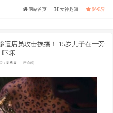
网站首页
女神趣闻
影视界
遭店员攻击挨揍！ 15岁儿子在一旁
吓坏
类：
影视界
评论(0)