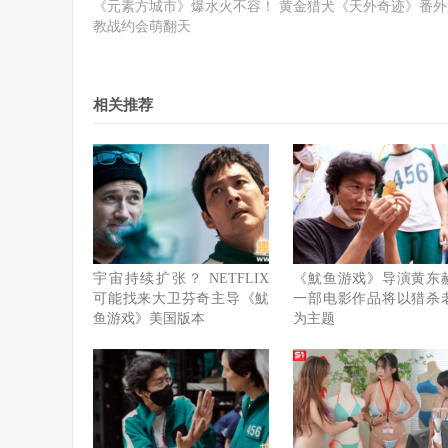
《元素方城市》爆水火不容！ 黄金猎犬《天外奇迹》番外
教战约会萌翻天
相关推荐
宇宙持续扩张？ NETFLIX
《魷鱼游戏》导演黄东
可能找来大卫芬奇主导《魷
一部电影作品将以猎杀
鱼游戏》美国版本
为主题