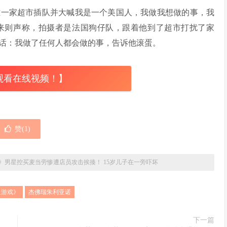
堤雅一家超市插队并大喊我是一个美国人，我做我想做的事，我
来则声称，拍摄者是法国狗仔队，跟着他到了超市打扰了家
话：我做了任何人都会做的事，告诉他滚蛋。
观看在线视频！】
赞(
1
)
》男星控买麦当劳惨遭店员攻击挨揍！ 15岁儿子在一旁吓坏
鱼游戏》
杰佛瑞朱利亚诺
下一篇