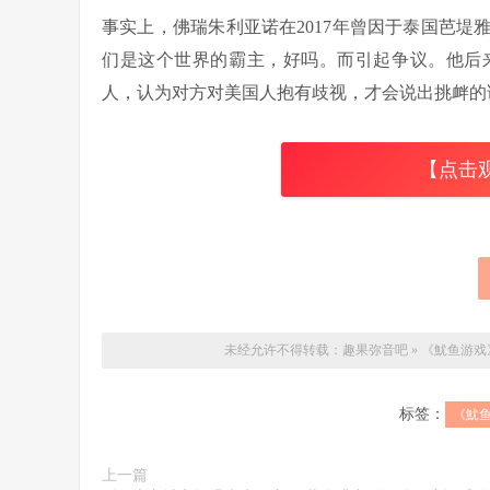
事实上，佛瑞朱利亚诺在2017年曾因于泰国芭
们是这个世界的霸主，好吗。而引起争议。他后
人，认为对方对美国人抱有歧视，才会说出挑衅的
【点击
未经允许不得转载：
趣果弥音吧
»
《魷鱼游戏
标签：
《魷
上一篇