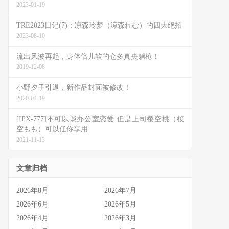
2023-01-19
TRE2023日记(7)：凉森玲梦（涼森れむ）的四大绝招
2023-08-10
流出风波再起，身体倍儿软的仓多真央躺枪！
2019-12-08
小野夕子引退，新作品封面被修改！
2020-04-19
[IPX-777]不可以谈办公室恋爱 但是上司樱空桃（桜
空もも）可以任你享用
2021-11-13
文章归档
2026年8月
2026年7月
2026年6月
2026年5月
2026年4月
2026年3月