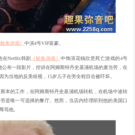
《魷鱼游戏》
中演4号VIP富豪。
，他在Netfilx韩剧
《魷鱼游戏》
中饰演花钱欣赏死亡游戏的4号
日他公布一段影片，控诉在阿姆斯特丹史基浦机场的麦当劳，在
因为当地的反美歧视，15岁儿子在旁全程目击被吓坏。
萄牙里斯本的工作，在阿姆斯特丹史基浦机场转机，在机场中途转
当劳是唯一可选择的餐厅。然而，当店内经理听到他的美国口
辱骂他。