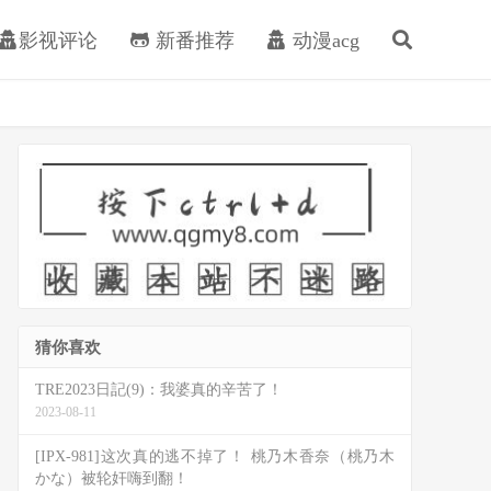
影视评论
新番推荐
动漫acg
猜你喜欢
TRE2023日記(9)：我婆真的辛苦了！
2023-08-11
[IPX-981]这次真的逃不掉了！ 桃乃木香奈（桃乃木
かな）被轮奸嗨到翻！