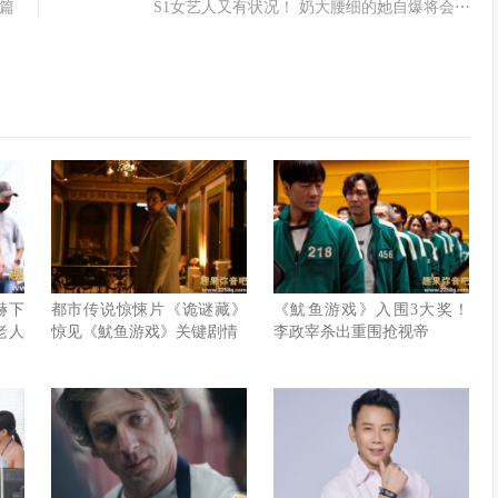
篇
S1女艺人又有状况！ 奶大腰细的她自爆将会⋯
赫下
都市传说惊悚片《诡谜藏》
《魷鱼游戏》入围3大奖！
老人
惊见《魷鱼游戏》关键剧情
李政宰杀出重围抢视帝