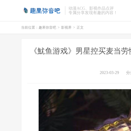
动漫ACG、影视作品点评
专属分享发现有趣的内容！
当前位置：
趣果弥音吧
>
影视界
>
正文
《魷鱼游戏》男星控买麦当劳惨
2023-03-29
分