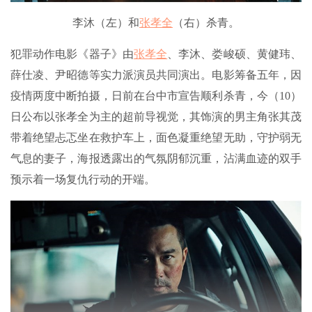
李沐（左）和
张孝全
（右）杀青。
犯罪动作电影《器子》由
张孝全
、李沐、娄峻硕、黄健玮、
薛仕凌、尹昭德等实力派演员共同演出。电影筹备五年，因
疫情两度中断拍摄，日前在台中市宣告顺利杀青，今（10）
日公布以张孝全为主的超前导视觉，其饰演的男主角张其茂
带着绝望忐忑坐在救护车上，面色凝重绝望无助，守护弱无
气息的妻子，海报透露出的气氛阴郁沉重，沾满血迹的双手
预示着一场复仇行动的开端。