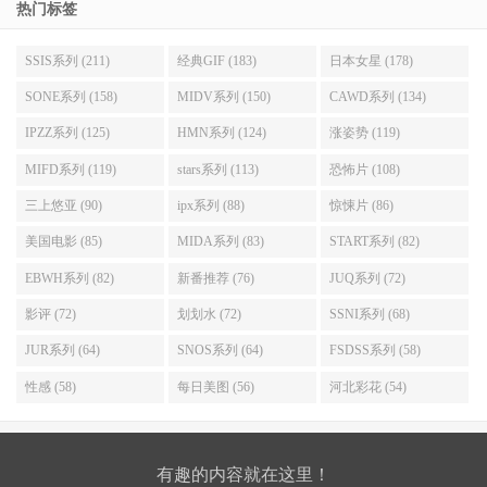
热门标签
SSIS系列 (211)
经典GIF (183)
日本女星 (178)
SONE系列 (158)
MIDV系列 (150)
CAWD系列 (134)
IPZZ系列 (125)
HMN系列 (124)
涨姿势 (119)
MIFD系列 (119)
stars系列 (113)
恐怖片 (108)
三上悠亚 (90)
ipx系列 (88)
惊悚片 (86)
美国电影 (85)
MIDA系列 (83)
START系列 (82)
EBWH系列 (82)
新番推荐 (76)
JUQ系列 (72)
影评 (72)
划划水 (72)
SSNI系列 (68)
JUR系列 (64)
SNOS系列 (64)
FSDSS系列 (58)
性感 (58)
每日美图 (56)
河北彩花 (54)
有趣的内容就在这里！