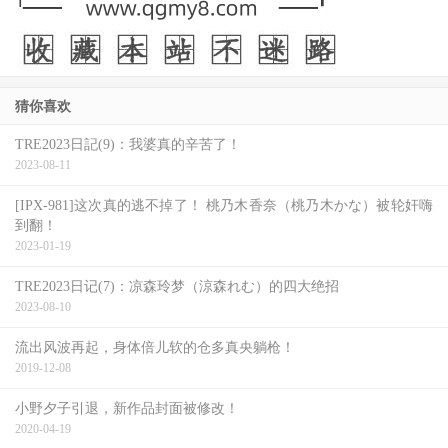
待。
猜你喜欢
TRE2023日記(9)：我婆真的辛苦了！
2023-08-11
[IPX-981]这次真的逃不掉了！ 桃乃木香奈（桃乃木かな）被轮奸嗨
到翻！
2023-01-19
TRE2023日记(7)：凉森玲梦（涼森れむ）的四大绝招
2023-08-10
流出风波再起，身体倍儿软的仓多真央躺枪！
2019-12-08
小野夕子引退，新作品封面被修改！
2020-04-19