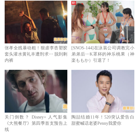
张孝全残暴动粗！狠虐李杏塑胶
[SNOS-144]在泳装公司调教完小
套头灌水黄礼丰遭刑求⋯ 脱到剩
弟弟后⋯K罩杯的神乐桃果（神
内裤
楽ももか）引退了！
黄健玮（左）和薛仕凌（右）警队拍档。
黄健玮与薛仕凌扮演警队拍档，因怀疑张孝全而一路追踪，
三人有多场精彩对手戏，黄健玮表示除了剧本精彩之外，合
关门倒数？ Disney+ 人气影集
陶喆结婚11年！520突认爱告白
作对象也是他参演的诱因，他与张孝全、薛仕凌一起拍戏，
《大熊餐厅》第四季首支预告上
甜蜜喊话老婆Penny我爱你
线
对白字字斟酌揣摩，让他开心表示演得很过瘾。薛仕凌跟张