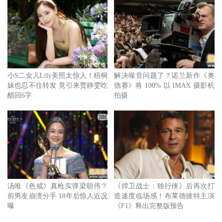
孝全则是第一次合作，拍摄过程打从内心深处感谢张孝全，
随时保持情感丰满的状态，与对戏的敏锐度。三位影帝级男
星在拍摄现场不时讨论角色间的情感脉络，设计各自的眼神
和走位，大飙演技非常精彩。
小S二女儿Lily美照太惊人！梧桐
解决噪音问题了？诺兰新作《奥
妹也忍不住转发 竟引来贾静雯吃
德赛》将 100% 以 IMAX 摄影机
醋回6字
拍摄
汤唯《色戒》真枪实弹梁朝伟？
《捍卫战士：独行侠》后再次打
前男友崩溃分手 18年后惊人近况
造速度临场感！布莱德彼特主演
曝
《F1》释出完整版预告
李沐杀青照。