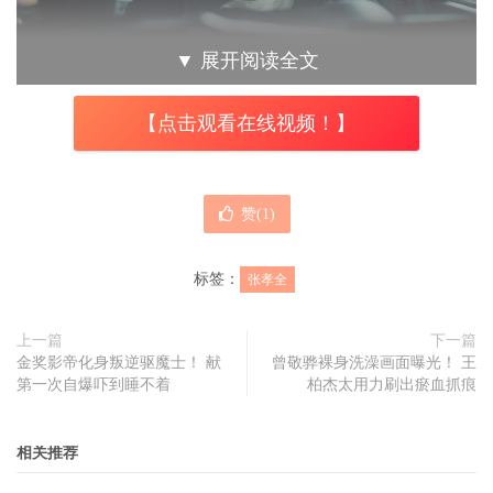
▼
展开阅读全文
【点击观看在线视频！】
张孝全的超前导视觉曝光。
张孝全在《器子》饰演最强老爸，是一心为妻女复仇的危险
赞(
1
)
人物，片中多以性格的寸头造型现身，充满阳刚粗旷的男人
味，魅力十足。角色性格压抑内敛，眉宇间闪烁杀手般的眼
标签：
张孝全
神，实打风格的硬汉动作招式不花俏，却足以致命，多场一
上一篇
下一篇
镜到底的动作设计，力道与速度感是本片一大特色，但因多
金奖影帝化身叛逆驱魔士！ 献
曾敬骅裸身洗澡画面曝光！ 王
年前在香港拍摄动作片，张孝全身上留下不少旧伤，因此拍
第一次自爆吓到睡不着
柏杰太用力刷出瘀血抓痕
摄大量动作戏时，剧组格外小心，也安排演员们在拍摄前都
先接受动作训练。
相关推荐