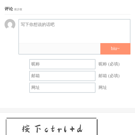
评论
抢沙发
《器子》拍摄之初多次受疫情影响进度，反而激励团队的毅
力决心越挫越勇，遇到难得的好剧本与优秀的演员组合，全
片没有一个角色更换演员演出，导演简学彬、张孝全、李沐
在风和日丽的台中拍摄最终杀青戏，颇有拨云见日阳光普照
的意味，终于顺利拍摄完成，导演简学彬感性地说感觉很不
biu~
真实，非常享受拍摄期间，与演员及团队共同创作的热情。
昵称 (必填)
这部复仇动作片充满悬疑惊悚，基调沉郁阴冷，历经不同季
节与气候。
邮箱 (必填)
《器子》演员阵容强大，除了先前公布的张孝全、李沐、娄
网址
峻硕、黄健玮、薛仕凌、尹昭德、游安顺、于子育等实力派
卡司，顽童的小春、大渊，五坚情的陈零九、赖晏驹、邱锋
泽；与导演简学彬合作可不可以，你也刚好喜欢我的李杏、
陈妤、林映唯、林鹤轩（大鹤）也都在电影中现身，让这部
犯罪动作电影映片除了惊悚之外，还多了惊喜，非常值得期