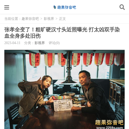
当前位置：
趣果弥音吧
>
影视界
>
正文
张孝全变了！粗旷硬汉寸头近照曝光 打太凶双手染
血全身多处旧伤
2023-04-11
分类：
影视界
评论(0)