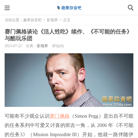
当前位置：
趣果弥音吧
>
影视界
>
正文
赛门佩格谈论《活人甡吃》续作、《不可能的任务》
与酷玩乐团
2023-07-22
分类：
影视界
评论(0)
可能有不少观众认识
赛门佩格
（Simon Pegg）是出自不可能
的任务系列中可爱又讨喜的班吉一角，从 2006 年《不可能
的任务3》（Mission Impossible III）开始，他就一路伴随伊