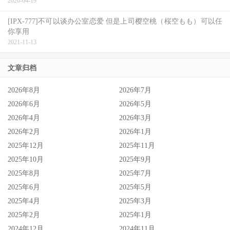
2020-04-19
迷失自己。我的情绪和身体状况都不好。赛门回忆道，这也
[IPX-777]不可以谈办公室恋爱 但是上司樱空桃（桜空もも）可以任
是一件奇怪的事情，因为我小时候的梦想正在实现，但我并
你享用
不高兴，我也不明白为什么。最终归结于个人的事情 — 抑
2021-11-13
郁症。我跟我自己说，在我开始享受其他事情之前，我必须
文章归档
先让自己感到快乐，我做到了。但在一开始的时候我确实很
沮丧，无法在那里完全的享受，因为我只是感觉茫然。
2026年8月
2026年7月
2026年6月
2026年5月
赛门也回忆了当时是什么样的情况让他陷入了酗酒的深渊，
2026年4月
2026年3月
我被安置在比佛利山庄的一家饭店里，我等了 8 天才有人打
2026年2月
2026年1月
电话给我，告诉我我现在该干嘛以及给我一些台词。我彻底
2025年12月
2025年11月
疯了，靠喝酒来打发时间，然后你宿醉，最后感觉不太舒
2025年10月
2025年9月
服，我没有车，我记得酒店有专车服务，我让他们带我去海
2025年8月
2025年7月
岸，去圣莫尼卡，我坐在 Ye Olde King’s Head 这间英式酒吧
2025年6月
2025年5月
里，喝了 Stella 啤酒，才感觉有点正常。
2025年4月
2025年3月
2025年2月
2025年1月
2024年12月
2024年11月