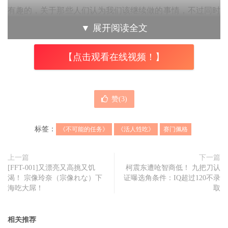
有趣的，关于那些人们认为我们该继续做的事情，不过同时
也是我们不想再做的事，我们应该做一些没有人能预料到的
▼
展开阅读全文
事，但没人想要。佩格说到。
【点击观看在线视频！】
确实，身为
赛门佩格
的支持者，我也希望他与艾德格莱特再
一起写些什么有趣的电影故事，赛门本身也有察觉到此事，
对此他也有话说，过去只要我开 IG 直播之类的，人们总会
赞(
3
)
说：我需要《活人甡吃2》！但我也会想：屁咧你才不需
要，你最不需要的就是《活人甡吃2》，放下吧。
标签：
《不可能的任务》
《活人甡吃》
赛门佩格
上一篇
下一篇
[FFT-001]又漂亮又高挑又饥
柯震东遭呛智商低！ 九把刀认
渴！ 宗像玲奈（宗像れな）下
证曝选角条件：IQ超过120不录
海吃大屌！
取
相关推荐