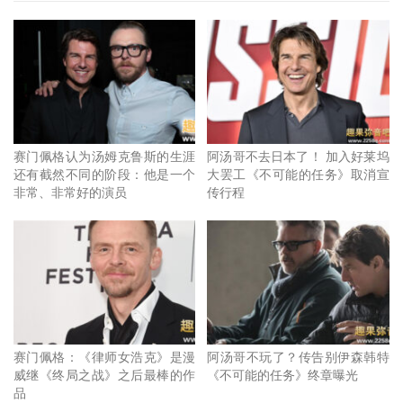
这句话听起来有点像玩笑话，不过如果观察赛门的生涯轨
迹，你确实可以发现他的转变；他在 20 几岁的时候写了
赛门佩格认为汤姆克鲁斯的生涯
阿汤哥不去日本了！ 加入好莱坞
还有截然不同的阶段：他是一个
大罢工《不可能的任务》取消宣
《活人甡吃》
的剧本，主要原因在于当时如果他想要演出心
非常、非常好的演员
传行程
目中的角色，那某一条路就是写出这个角色，因此他在伦敦
的合租公寓中，基于他从小对科幻、僵尸、电子游戏、动作
电影的痴迷，写出了不少具有创新的缝合之作，但你也必须
承认，赛门与他笔下的角色都有一点饮酒问题，有一点混
乱。
赛门如今已经 53 岁，他与妻子莫以及十几岁的女儿蒂莉住
赛门佩格：《律师女浩克》是漫
阿汤哥不玩了？传告别伊森韩特
威继《终局之战》之后最棒的作
《不可能的任务》终章曝光
在一栋被田野包围的房子里，他滴酒不沾，享受着完全不一
品