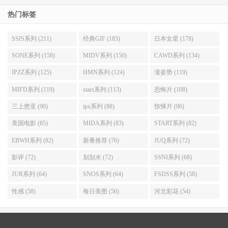
世界第一的铃鼓手，他是我们的兄弟，我们非常爱他。
热门标签
赛门佩格与克里斯马丁关系密切，他甚至成为了克里斯与葛
SSIS系列 (211)
经典GIF (183)
日本女星 (178)
尼斯派特洛的女儿艾波马丁的教父，他们是四个非常非常酷
SONE系列 (158)
MIDV系列 (150)
CAWD系列 (134)
的家伙。 我亲眼目睹他们从独立音乐宠儿变成了足以塞满
IPZZ系列 (125)
HMN系列 (124)
涨姿势 (119)
体育场的天团，但作为人，他们并没有真正改变。
MIFD系列 (119)
stars系列 (113)
恐怖片 (108)
对于赛门而言，这可能是最重要的事，因为在他成名的过程
三上悠亚 (90)
ipx系列 (88)
惊悚片 (86)
中有短暂迷失自己，幸运的是我们看到了找回目标与人生的
美国电影 (85)
MIDA系列 (83)
START系列 (82)
赛门，成名不会让你一定变成一个混蛋，但他会激起那个曾
EBWH系列 (82)
新番推荐 (76)
JUQ系列 (72)
经混蛋的你，我认为你必须保持头脑清晰才能出名，因为你
影评 (72)
划划水 (72)
SSNI系列 (68)
必须不断地明白，它（成名）实际上没有任何的意义。
JUR系列 (64)
SNOS系列 (64)
FSDSS系列 (58)
性感 (58)
每日美图 (56)
河北彩花 (54)