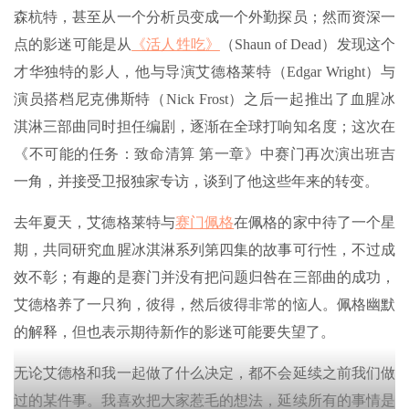
森杭特，甚至从一个分析员变成一个外勤探员；然而资深一
点的影迷可能是从
《活人甡吃》
（Shaun of Dead）发现这个
才华独特的影人，他与导演艾德格莱特（Edgar Wright）与
演员搭档尼克佛斯特（Nick Frost）之后一起推出了血腥冰
淇淋三部曲同时担任编剧，逐渐在全球打响知名度；这次在
《不可能的任务：致命清算 第一章》中赛门再次演出班吉
一角，并接受卫报独家专访，谈到了他这些年来的转变。
去年夏天，艾德格莱特与
赛门佩格
在佩格的家中待了一个星
期，共同研究血腥冰淇淋系列第四集的故事可行性，不过成
效不彰；有趣的是赛门并没有把问题归咎在三部曲的成功，
艾德格养了一只狗，彼得，然后彼得非常的恼人。佩格幽默
的解释，但也表示期待新作的影迷可能要失望了。
无论艾德格和我一起做了什么决定，都不会延续之前我们做
过的某件事。我喜欢把大家惹毛的想法，延续所有的事情是