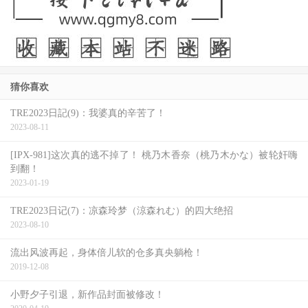
有趣的是，赛门佩格演出不可能的任务系列中伊森杭特的左
右手班吉，从一个分析师到外勤探员，班吉已经是 IMF 不
可或缺的队员，但当时赛门在试镜后其实一开始并没有获
猜你喜欢
选，直到 J.J. 亚伯拉汉（J.J. Abrams）接替离开的导演乔卡
TRE2023日記(9)：我婆真的辛苦了！
纳汉（Joe Carnahan），而他又是
《活人甡吃》
的大粉丝，
2023-08-11
不过在他之前，英国喜剧演员瑞奇贾维斯（Ricky Gervais）
[IPX-981]这次真的逃不掉了！ 桃乃木香奈（桃乃木かな）被轮奸嗨
是班吉首选，等到他也婉拒之后才让赛门正式上车。
到翻！
2023-01-19
我说『我不会去做这件事』其实是一种巨大的讽刺。赛门聊
TRE2023日记(7)：凉森玲梦（涼森れむ）的四大绝招
到当时前往好莱坞的故事，但当时，有一种声音认为，任何
2023-08-10
前往好莱坞的人都在某种意义上都背叛了自己的根源或出卖
流出风波再起，身体倍儿软的仓多真央躺枪！
了自己。因此对于赛门来说，去演《不可能的任务3》无疑
2019-12-08
是一个矛盾的决定，不过能够参与这种类型的电影，对他自
小野夕子引退，新作品封面被修改！
己而言，也是一种美梦成真，不过好莱坞的生活也让他短暂