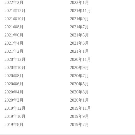
2022年2月
2022年1月
同时赛门也透露这位 14 岁的女孩对影视产业的制作与表演
2021年12月
2021年11月
感到兴趣，未来有可能看到她以各种形式加入他爸爸的工作
2021年10月
2021年9月
领域。
2021年8月
2021年7月
我非常非常爱我的家庭生活。佩格继续说，这就是我想透过
2021年6月
2021年5月
2021年4月
2021年3月
我的工作来维持的事情，如果我能维持这个状态，我会很高
2021年2月
2021年1月
兴。我永远不想离开家，真的，我不参加聚会，我不喜欢出
2020年12月
2020年11月
去，如果可以的话，我会避免去任何地方，对我来说最快乐
2020年10月
2020年9月
的地方就是坐在扶手椅上和我的狗和女儿一起看电视。
2020年8月
2020年7月
2020年6月
2020年5月
酷玩乐团是少数能让赛门出门的原因，熟知赛门佩格的影迷
2020年4月
2020年3月
可能知道，他与主唱克里斯马丁（Chris Martin）是数十年的
2020年2月
2020年1月
好友，克里斯甚至在《活人甡吃》客串了一个丧尸，他们在
2019年12月
2019年11月
1990 年代末期认识，他们会一起去酒吧喝酒，然后回家，
2019年10月
2019年9月
马丁会坐在厨房单纯的弹奏木吉他；去年夏天，酷玩乐团在
2019年8月
2019年7月
温布利球场的表演特别找来了赛门担任铃鼓乐手，并称他为