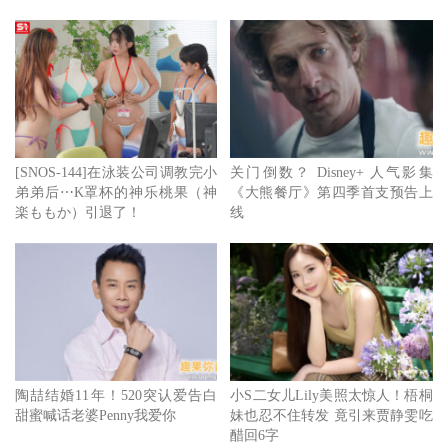
样的生活，他同时了解到，他不必再努力的写本剧本，然后
恳求自己的儿时偶像出演，除了不可能的任务系列深受观众
喜爱的角色班吉，他还演出了星际争霸战系列以及客串了星
际大战系列，赛门显然找到了工作与生活的平衡。
2009 年他推出了一本自传书籍《Nerd Do Well》，不过现在
回去看，这本书的书名似乎已经不适用，我已经老到大家已
[SNOS-144]在泳装公司调教完小
关门倒数？ Disney+ 人气影集
弟弟后⋯K罩杯的神乐桃果（神
《大熊餐厅》第四季首支预告上
经会误以为我还更年轻的年纪了，我不认为我还是当初那个
楽ももか）引退了！
线
Geek 了，我甚至已经没有 35 岁到 40 岁的兴趣，现在的我
更喜欢看《继承之战》而不是科幻片。赛门说。
陶喆结婚11年！520突认爱告白
小S二女儿Lily美照太惊人！梧桐
甜蜜喊话老婆Penny我爱你
妹也忍不住转发 竟引来贾静雯吃
醋回6字