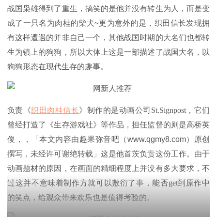
战国枭雄得到了重生，搞笑的是他并没有转生为人，而是变
成了一只名为肉桂的柴犬~更为意外的是，织田信长发现拥
有这样遭遇的并非自己一个，其他战国时期的大名们也都转
生为镇上的狗狗，所以大体上这是一部描述了战国大名，以
狗狗形态在现代生存的趣事。
负责《
织田肉桂信长
》制作的是动画公司St.Signpost，它们
曾经打造了《生存游戏社》等作品，担任监督的则是高桥英
俊，，「
本文内容由趣果弥音吧（www.qgmy8.com）原创
撰写，未经许可谢绝转载」
这是他首茨负责这份工作。由于
动画题材的原因，在画面的精细程度上并没有多大要求，不
过这并不意味着制作方就可以敷衍了事，能否get到原作中
的笑点，给观众带来欢乐也是值得考验的。