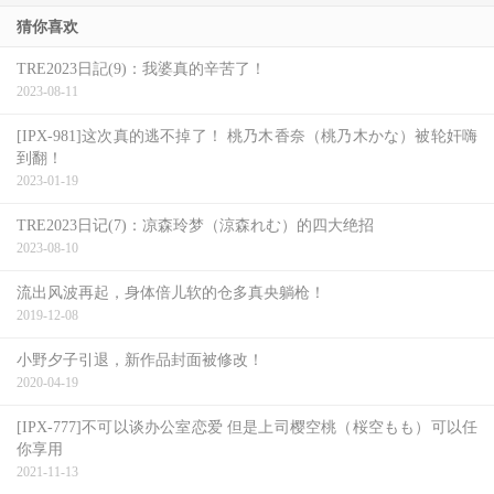
猜你喜欢
TRE2023日記(9)：我婆真的辛苦了！
2023-08-11
[IPX-981]这次真的逃不掉了！ 桃乃木香奈（桃乃木かな）被轮奸嗨
到翻！
2023-01-19
TRE2023日记(7)：凉森玲梦（涼森れむ）的四大绝招
2023-08-10
流出风波再起，身体倍儿软的仓多真央躺枪！
2019-12-08
小野夕子引退，新作品封面被修改！
2020-04-19
[IPX-777]不可以谈办公室恋爱 但是上司樱空桃（桜空もも）可以任
你享用
2021-11-13