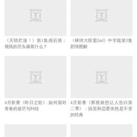
聊，不妨拿这部充满了治愈和幽默成分的新番来打发时间
吧！
《天晴烂漫！》第1集感后感：
《棒球大联盟2nd》中学篇第3集
视线的尽头藏着什么？
剧情图解
4月新番《昨日之歌》:如何面对
4月新番《辉夜姬想让人告白第
青春的迷茫与纠结
二季》：搞笑和恋爱依然是不变
的经典