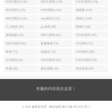
SONE系列 (158)
MIDV系列 (150)
CAWD系列 (134)
IPZZ系列 (125)
HMN系列 (124)
涨姿势 (119)
MIFD系列 (119)
stars系列 (113)
恐怖片 (108)
三上悠亚 (90)
ipx系列 (88)
惊悚片 (86)
美国电影 (85)
MIDA系列 (83)
START系列 (82)
EBWH系列 (82)
新番推荐 (76)
JUQ系列 (72)
影评 (72)
划划水 (72)
SSNI系列 (68)
JUR系列 (64)
SNOS系列 (64)
FSDSS系列 (58)
性感 (58)
每日美图 (56)
河北彩花 (54)
有趣的内容就在这里！
© 2026
趣果弥音吧
网站地图
陕ICP备19014452号-1