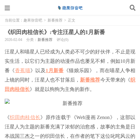
当前位置：
趣果弥音吧
>
新番推荐
>
正文
《织田肉桂信长》:专注汪星人的1月新番
2020-02-04
分类：
新番推荐
评论(0)
汪星人和喵星人已经成为人类必不可少的好伙伴，不止是现
实生活，以它们为主题的动漫作品也屡见不鲜，例如10月新
番《
香蕉喵
》以及
1月新番
《猫娘乐园》，而在喵星人争相
上镜的同时，汪星人也不甘落后，
新番推荐
今天带来的《
织
田肉桂信长
》就是以狗狗为主角的新作。
《
织田肉桂信长
》原作连载于《Web漫画 Zenon》，这部以
汪星人为主题的新番充满了浓郁的治愈感，故事的主角是日
本战国三杰之一的织田信长，在作者的笔下这位叱咤风云的