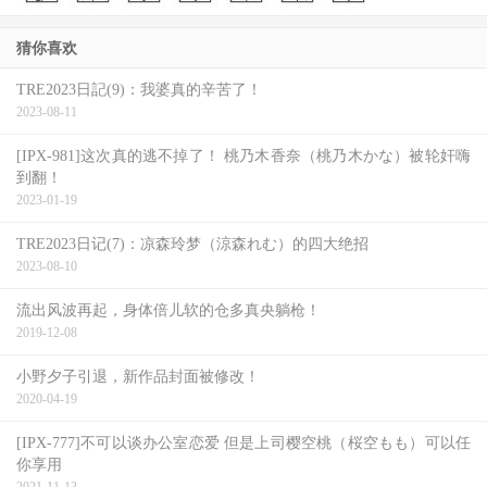
猜你喜欢
TRE2023日記(9)：我婆真的辛苦了！
2023-08-11
[IPX-981]这次真的逃不掉了！ 桃乃木香奈（桃乃木かな）被轮奸嗨
到翻！
2023-01-19
TRE2023日记(7)：凉森玲梦（涼森れむ）的四大绝招
2023-08-10
流出风波再起，身体倍儿软的仓多真央躺枪！
2019-12-08
小野夕子引退，新作品封面被修改！
2020-04-19
[IPX-777]不可以谈办公室恋爱 但是上司樱空桃（桜空もも）可以任
你享用
2021-11-13