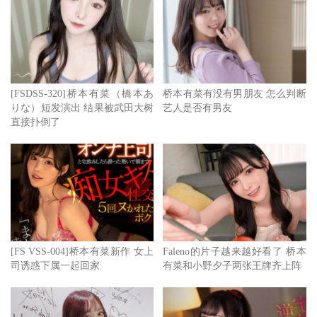
发行时间：2020年02月20日
出演：朝仓由衣（朝倉ゆい）
[FSDSS-320]桥本有菜（橋本あ
桥本有菜有没有男朋友 怎么判断
りな）短发演出 结果被武田大树
艺人是否有男友
直接扑倒了
[FS VSS-004]桥本有菜新作 女上
Faleno的片子越来越好看了 桥本
司诱惑下属一起回家
有菜和小野夕子两张王牌齐上阵