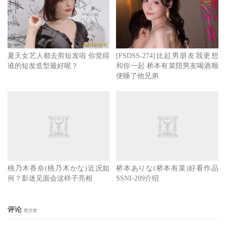
夏天女艺人都去剪短发啦 你觉得
[FSDSS-274]比起男朋友我更想
谁的短发造型最好呢？
和你一起 桥本有菜陪男友喝酒顺
便睡了他兄弟
桃乃木香奈(桃乃木かな)近况如
桥本ありな(桥本有菜)好看作品
何？影迷见面会这样子亮相
SSNI-209介绍
评论
抢沙发