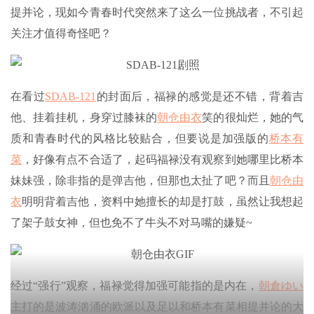
提并论，现如今青春时代突然来了这么一位挑战者，不引起
关注才值得奇怪吧？
在看过
SDAB-121
的封面后，福禄的感觉是还不错，背着吉
他、挂着挂机，身穿过膝袜的
朝仓由衣
笑的很灿烂，她的气
质和青春时代的风格比较贴合，但要说是加强版的
桥本有
菜
，好像有点不合适了，起码福禄没有观察到她哪里比桥本
妹妹强，除非指的是弹吉他，但那也太扯了吧？而且
朝仓由
衣
明明背着吉他，资料中她擅长的却是打鼓，虽然让我想起
了架子鼓女神，但也免不了牛头不对马嘴的嫌疑~
经过“强行”观察，福禄觉得加强可能指的是内在，
朝倉ゆい
主打的是波涛汹涌的欧派以及足以和桥本有菜相提并论的大