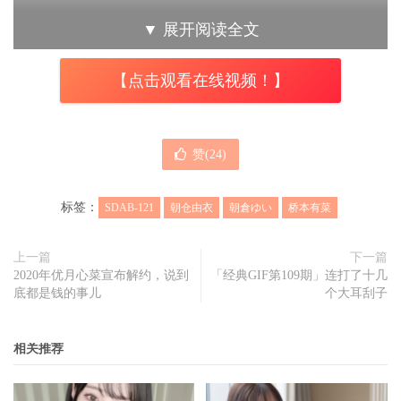
长腿，，「
本文内容由趣果弥音吧（www.qgmy8.com）原
▼
展开阅读全文
创撰写，未经许可谢绝转载」
但这样说也不怎么合理，因为
资料上朝仓由衣是160公分，桥本有菜是166公分，显然腿长
【点击观看在线视频！】
的话还是后者占优势，至于cup两个人则都是C，所以得出的
结论是SOD又在消费宅宅们的感情了。
赞(
24
)
认真讲
朝倉ゆい
也有优点，比如她的体型比较匀称，外表看
标签：
SDAB-121
朝仓由衣
朝倉ゆい
桥本有菜
起来也比较符合萌萌的樱花妹，也许国内的小伙伴对她的颜
上一篇
下一篇
值不买但，但站在霓虹国的审美角度，朝仓由衣未尝不是一
2020年优月心菜宣布解约，说到
「经典GIF第109期」连打了十几
位值得期待的新秀，而且在看过宣传影像后，福禄又产生了
底都是钱的事儿
个大耳刮子
实际表现比照片美的认知，希望不会是错觉！
相关推荐
代号：
SDAB-121