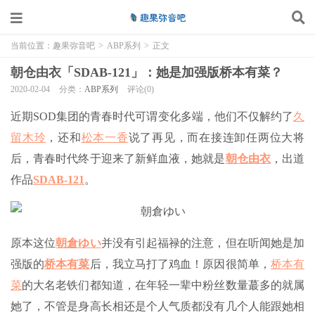
当前位置：
趣果弥音吧
>
ABP系列
>
正文
朝仓由衣「SDAB-121」：她是加强版桥本有菜？
2020-02-04
分类：
ABP系列
评论(0)
近期SOD集团的青春时代可谓变化多端，他们不仅解约了
久
留木玲
，还和
松本一香
说了再见，而在接连卸任两位大将
后，青春时代终于迎来了新鲜血液，她就是
朝仓由衣
，出道
作品
SDAB-121
。
原本这位
朝倉ゆい
并没有引起福禄的注意，但在听闻她是加
强版的
桥本有菜
后，我立马打了鸡血！原因很简单，
桥本有
菜
的大名老铁们都知道，在年轻一辈中粉丝数量蕞多的就属
她了，不管是身高长相还是个人气质都没有几个人能跟她相