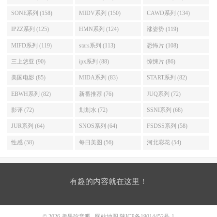
SONE系列 (158)
MIDV系列 (150)
CAWD系列 (134)
IPZZ系列 (125)
HMN系列 (124)
涨姿势 (119)
MIFD系列 (119)
stars系列 (113)
恐怖片 (108)
三上悠亚 (90)
ipx系列 (88)
惊悚片 (86)
美国电影 (85)
MIDA系列 (83)
START系列 (82)
EBWH系列 (82)
新番推荐 (76)
JUQ系列 (72)
影评 (72)
划划水 (72)
SSNI系列 (68)
JUR系列 (64)
SNOS系列 (64)
FSDSS系列 (58)
性感 (58)
每日美图 (56)
河北彩花 (54)
有趣的内容就在这里！
© 2026
趣果弥音吧
网站地图
陕ICP备19014452号-1