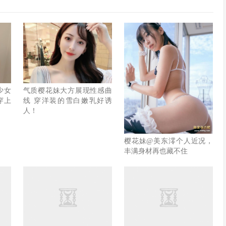
少女
气质樱花妹大方展现性感曲
穿上
线 穿洋装的雪白嫩乳好诱
人！
樱花妹@美东澪个人近况，
丰满身材再也藏不住