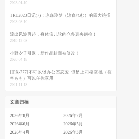
2023-01-19
TRE2023日记(7)：凉森玲梦（涼森れむ）的四大绝招
2023-08-10
流出风波再起，身体倍儿软的仓多真央躺枪！
2019-12-08
小野夕子引退，新作品封面被修改！
2020-04-19
[IPX-777]不可以谈办公室恋爱 但是上司樱空桃（桜
空もも）可以任你享用
2021-11-13
文章归档
2026年8月
2026年7月
2026年6月
2026年5月
2026年4月
2026年3月