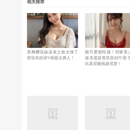
相关推荐
美胸樱花妹温泉之旅太辣了
能可爱能性感！邻家美
穿浴衣的深V画面太撩人！
坂东遥甜美笑容好疗愈 
比基尼曲线超优质！