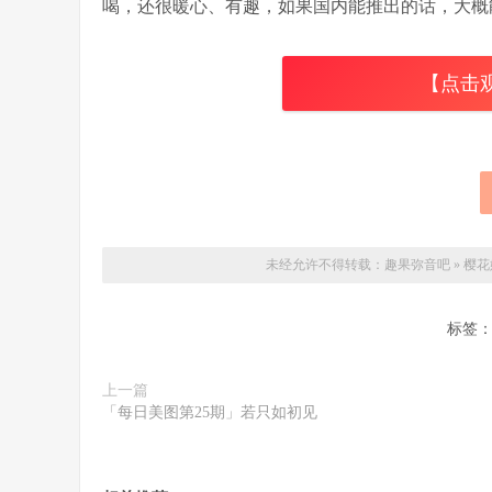
喝，还很暖心、有趣，如果国内能推出的话，大概
【点击
未经允许不得转载：
趣果弥音吧
»
樱花
标签
上一篇
「每日美图第25期」若只如初见