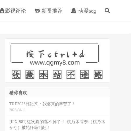
影视评论
新番推荐
动漫acg
猜你喜欢
TRE2023日記(9)：我婆真的辛苦了！
2023-08-11
[IPX-981]这次真的逃不掉了！ 桃乃木香奈（桃乃木
かな）被轮奸嗨到翻！