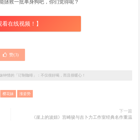
能拯救一批单身狗吧，你们觉得呢？
观看在线视频！】
赞(
3
)
妹钟情的「订制咖啡」：不仅很好喝，而且很暖心！
：
樱花妹
涨姿势
下一篇
《崖上的波妞》宫崎骏与吉卜力工作室经典名作重温