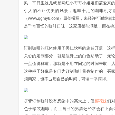
风，平日里这儿就是网红小哥哥小姐姐们蕞爱来
引人的不止优美的风景，趣味十足的咖啡机才
（www.qgmy8.com）原创撰写，未经许可谢绝转
是千奇百怪的咖啡口味，这家店都能满足，而在挑
订制咖啡的瓶体使用了类似饮料的旋转开盖，这
关心的定制部分，就是瓶身上的白色贴纸了，无
一点值得称道，那就是不用在固定的时间来取，
这种柜子好像是专门为订制咖啡量身制作的，买
烦商家，也不占用自己的时间，可谓一举两得。
尽管订制咖啡没有想象中的高大上，但
樱花妹
们
色于罐装咖啡，而且自己的男票还经常会在上面