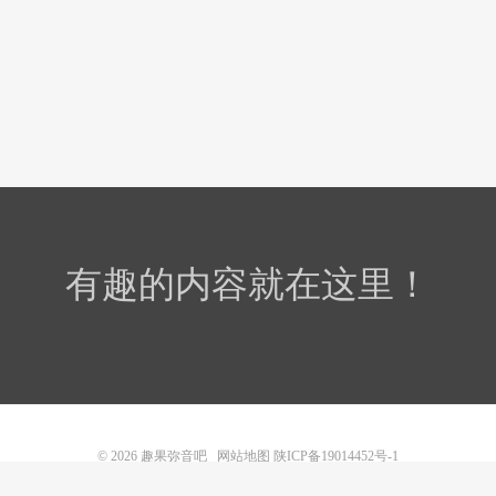
有趣的内容就在这里！
© 2026
趣果弥音吧
网站地图
陕ICP备19014452号-1
本站内容均来源于互联网，旨在提供爱好分享。 如侵犯您的相关权益请告知删除！