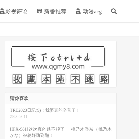
影视评论
新番推荐
动漫acg
猜你喜欢
TRE2023日記(9)：我婆真的辛苦了！
2023-08-11
[IPX-981]这次真的逃不掉了！ 桃乃木香奈（桃乃木
かな）被轮奸嗨到翻！