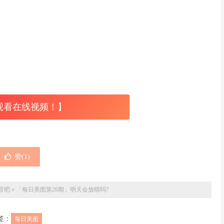
观看在线视频！】
赞(
1
)
音吧
»
「每日美图第26期」明天会放晴吗?
签：
每日美图