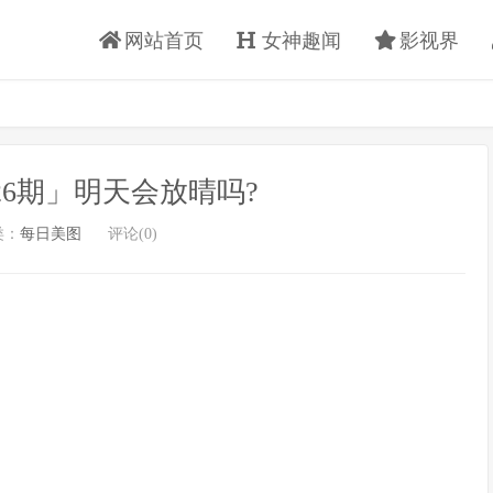
网站首页
女神趣闻
影视界
6期」明天会放晴吗?
类：
每日美图
评论(0)