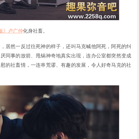
板》
卢广仲
化身社畜。
后，居然一反过往死神的样子，还叫马克喊他阿死，阿死的纠
讨厌同事的放箭、甩锅神奇地真实出现，连办公室都突然变成
安慰的社畜情，一连串荒谬、有趣的发展，令人好奇马克的社