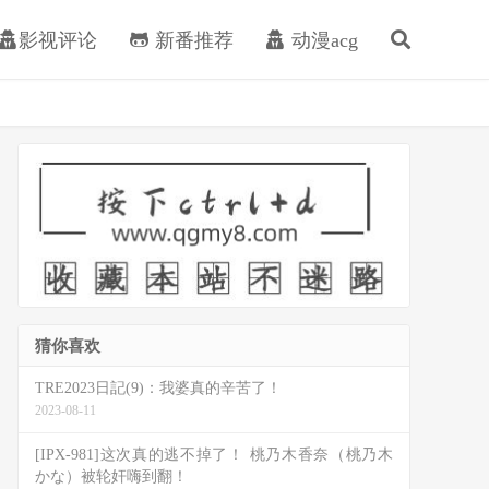
影视评论
新番推荐
动漫acg
猜你喜欢
TRE2023日記(9)：我婆真的辛苦了！
2023-08-11
[IPX-981]这次真的逃不掉了！ 桃乃木香奈（桃乃木
かな）被轮奸嗨到翻！