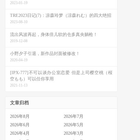
2023-01-19
TRE2023日记(7)：凉森玲梦（涼森れむ）的四大绝招
2023-08-10
流出风波再起，身体倍儿软的仓多真央躺枪！
2019-12-08
小野夕子引退，新作品封面被修改！
2020-04-19
[IPX-777]不可以谈办公室恋爱 但是上司樱空桃（桜
空もも）可以任你享用
2021-11-13
文章归档
2026年8月
2026年7月
2026年6月
2026年5月
2026年4月
2026年3月