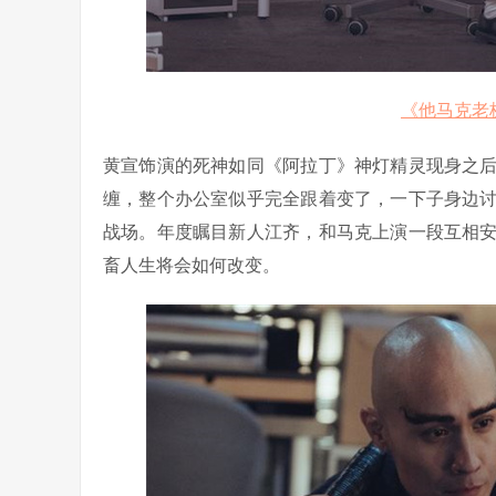
《他马克老
黄宣饰演的死神如同《阿拉丁》神灯精灵现身之
缠，整个办公室似乎完全跟着变了，一下子身边
战场。年度瞩目新人江齐，和马克上演一段互相
畜人生将会如何改变。