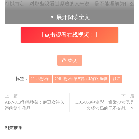
可以肯定，对那些没看过原著的人来说，是不能理解为什么
那么多人前往万博只是为了听贤知演唱一句「乌达拉拉、呼
▼
展开阅读全文
达拉拉」，「本文内容由趣果弥音吧（www.qgmy8.com）原
创撰写，未经许可谢绝转载」当然他们也不会理解神乃对贤
【点击观看在线视频！】
知的崇拜，更不会感受到贤知一行人之间的深厚友谊~而这
一切的原因只有一个，那就是电影只保留了主线剧情，就像
一个枝繁叶茂的树木，除了主干外，其他的枝枝蔓蔓全被砍
赞(
0
)
得一干二净。
标签：
20世纪少年
20世纪少年第三部：我们的旗帜
影评
上一篇
下一篇
也许有人会说，这些东西看上去远没有那么重要，但我想表
ABP-913华嶋玲菜：麻豆女神久
DIC-063中森彩：稚嫩少女竟是
明的观点是：存在即是合理。一旦缺少了这些枝枝蔓蔓，观
违的复出作品
久经沙场的无圣光战士？
众以及读者就不知道作者想传达的感动究竟是什么，这样的
结果是所有的感动都只停留在表面，于是电影《
20世纪少年
相关推荐
第三部：我们的旗帜
》以及前作都只成为了一个空洞、肤浅