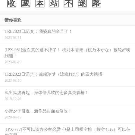
猜你喜欢
TRE2023日記(9)：我婆真的辛苦了！
2023-08-11
[IPX-981]这次真的逃不掉了！ 桃乃木香奈（桃乃木かな）被轮奸嗨
到翻！
2023-01-19
TRE2023日记(7)：凉森玲梦（涼森れむ）的四大绝招
2023-08-10
流出风波再起，身体倍儿软的仓多真央躺枪！
2019-12-08
小野夕子引退，新作品封面被修改！
2020-04-19
[IPX-777]不可以谈办公室恋爱 但是上司樱空桃（桜空もも）可以任