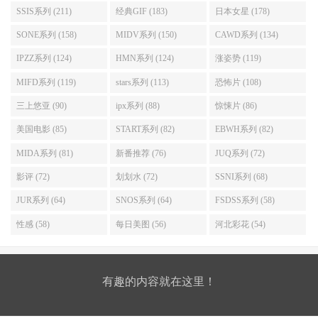
SSIS系列 (211)
经典GIF (183)
日本女星 (178)
SONE系列 (158)
MIDV系列 (150)
CAWD系列 (134)
IPZZ系列 (124)
HMN系列 (124)
涨姿势 (119)
MIFD系列 (119)
stars系列 (113)
恐怖片 (108)
三上悠亚 (90)
ipx系列 (88)
惊悚片 (86)
美国电影 (85)
START系列 (82)
EBWH系列 (82)
MIDA系列 (81)
新番推荐 (76)
JUQ系列 (72)
影评 (72)
划划水 (72)
SSNI系列 (68)
JUR系列 (64)
SNOS系列 (64)
FSDSS系列 (58)
性感 (58)
每日美图 (56)
河北彩花 (54)
有趣的内容就在这里！