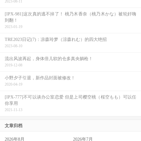
2023-08-11
[IPX-981]这次真的逃不掉了！ 桃乃木香奈（桃乃木かな）被轮奸嗨
到翻！
2023-01-19
TRE2023日记(7)：凉森玲梦（涼森れむ）的四大绝招
2023-08-10
流出风波再起，身体倍儿软的仓多真央躺枪！
2019-12-08
小野夕子引退，新作品封面被修改！
2020-04-19
[IPX-777]不可以谈办公室恋爱 但是上司樱空桃（桜空もも）可以任
你享用
2021-11-13
文章归档
2026年8月
2026年7月