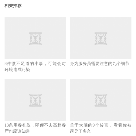
相关推荐
5.度假
如果你打算在这个情人节度到海边或山区度假的话，那么找
到摄影师可能是一个很棒的主意。在探索新地方、享受自然
风景以及美味佳肴的同时，你还可以拍摄很多照片，这些图
片在以后会让你想起度假中经历的美好时光。
8件微不足道的小事，可能会对
身为服务员需要注意的九个细节
环境造成污染
13条用餐礼仪，即便不去高档餐
关于大脑的9个传言，看看你被
厅也应该知道
误导了多久