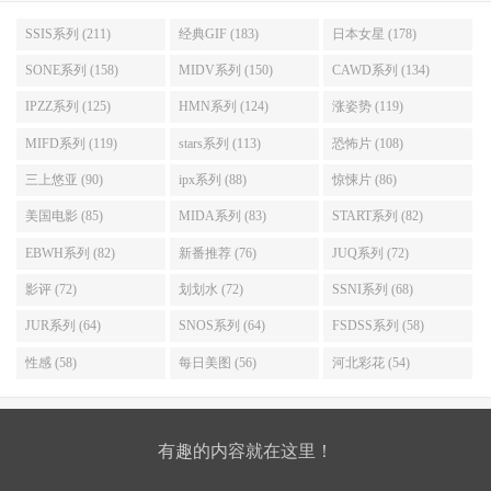
SSIS系列 (211)
经典GIF (183)
日本女星 (178)
SONE系列 (158)
MIDV系列 (150)
CAWD系列 (134)
IPZZ系列 (125)
HMN系列 (124)
涨姿势 (119)
MIFD系列 (119)
stars系列 (113)
恐怖片 (108)
三上悠亚 (90)
ipx系列 (88)
惊悚片 (86)
美国电影 (85)
MIDA系列 (83)
START系列 (82)
EBWH系列 (82)
新番推荐 (76)
JUQ系列 (72)
影评 (72)
划划水 (72)
SSNI系列 (68)
JUR系列 (64)
SNOS系列 (64)
FSDSS系列 (58)
性感 (58)
每日美图 (56)
河北彩花 (54)
有趣的内容就在这里！