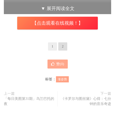
3.浪漫的屋顶
▼
展开阅读全文
在屋顶上拍摄浪漫的情侣照似乎有点落于俗套，但由于光线
的影响，这样的照片的确会变得很独特。在每天的黄金时
【点击观看在线视频！】
段，日出后的第1个小时和日落前的最后1个小时内计划拍
摄，这个时候，光线看起来更柔和并且每分钟变化一次。摄
影师拍摄的每幅图像都是独一无二的，而且你的照片将充满
1
2
浪漫的氛围！
赞(
0
)
4.黑白故事
标签：
涨姿势
对于那些希望照片永不过时的人来说，黑白故事是一个完美
的情侣拍摄主题。但是，这样的照片应该在摄影棚中进行，
上一篇
下一篇
摄影师不必依赖自然光线，可以手动操纵它完成创意的黑白
「每日美图第31期」乌兰巴托的
《卡罗尔与图丝黛》心得：七分
夜
钟的音乐奇迹
摄影。