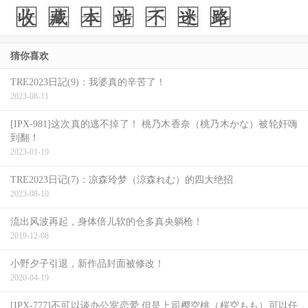
猜你喜欢
TRE2023日記(9)：我婆真的辛苦了！
2023-08-11
[IPX-981]这次真的逃不掉了！ 桃乃木香奈（桃乃木かな）被轮奸嗨
到翻！
2023-01-19
TRE2023日记(7)：凉森玲梦（涼森れむ）的四大绝招
2023-08-10
流出风波再起，身体倍儿软的仓多真央躺枪！
2019-12-08
小野夕子引退，新作品封面被修改！
2020-04-19
[IPX-777]不可以谈办公室恋爱 但是上司樱空桃（桜空もも）可以任