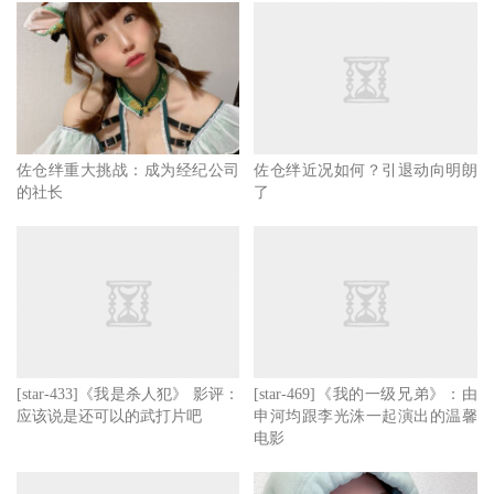
属女艺人，这么多年合作下来，让她平静的淡出荧幕也未尝
不是一件好事。所以
MKMP-324
的平淡合情合理。
说实在的，佐仓绊的离开很可惜，她算是传统女艺人的代
佐仓绊重大挑战：成为经纪公司
佐仓绊近况如何？引退动向明朗
表，尽管年龄已经三十岁，但拥有一张娃娃脸的她看上去也
的社长
了
不过二十五六的模样，我想只要她愿意，那么再演个5、6年
也不成问题，不过很遗憾...接下来就是举行一些线下活动号
正式和职业生涯说再见了，祝她能顺利回顾普通人的生活，
过的幸福快乐！
[star-433]《我是杀人犯》 影评：
[star-469]《我的一级兄弟》：由
作品：MKMP-324
应该说是还可以的武打片吧
申河均跟李光洙一起演出的温馨
电影
发行时间：2020年03月13日
演出：佐仓绊