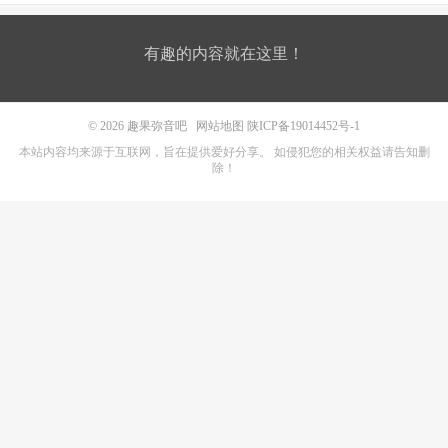
有趣的内容就在这里！
© 2026
趣果弥音吧
网站地图
陕ICP备19014452号-1
本站内容均来源于互联网，旨在提供爱好分享。 如侵犯您的相关权益请告知删
除！