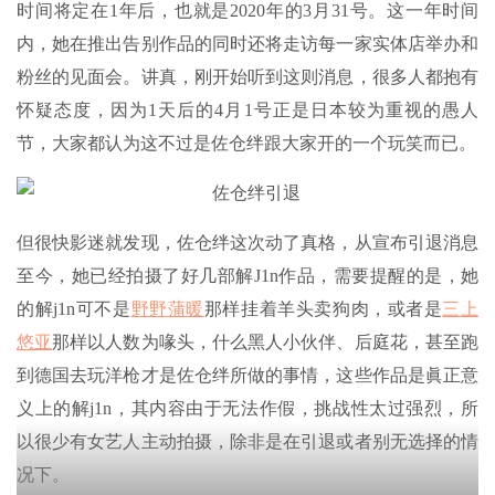
时间将定在1年后，也就是2020年的3月31号。这一年时间
内，她在推出告别作品的同时还将走访每一家实体店举办和
粉丝的见面会。讲真，刚开始听到这则消息，很多人都抱有
怀疑态度，因为1天后的4月1号正是日本较为重视的愚人
节，大家都认为这不过是佐仓绊跟大家开的一个玩笑而已。
但很快影迷就发现，佐仓绊这次动了真格，从宣布引退消息
至今，她已经拍摄了好几部解J1n作品，需要提醒的是，她
的解j1n可不是
野野蒲暖
那样挂着羊头卖狗肉，或者是
三上
悠亚
那样以人数为喙头，什么黑人小伙伴、后庭花，甚至跑
到德国去玩洋枪才是佐仓绊所做的事情，这些作品是眞正意
义上的解j1n，其内容由于无法作假，挑战性太过强烈，所
以很少有女艺人主动拍摄，除非是在引退或者别无选择的情
况下。