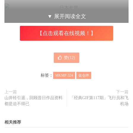
▼
展开阅读全文
经历堪称“残忍”的解j1n后，大家都在猜测：佐仓绊的引退作
品内容究竟是什么？还有什么内容是她没有涉足的？结果想
【点击观看在线视频！】
了三天三夜都没有答案，「
本文内容由趣果弥音吧
（www.qgmy8.com）原创撰写，未经许可谢绝转载」
而当
作品
MKMP-324
公布后，也让人很是意外，因为这真的是一
赞(
12
)
部平淡无奇的引退作，如果说前几部影片是电闪雷鸣、狂风
暴雨的话，该作也只能用淅淅沥沥、和风细雨来形容。
标签：
MKMP-324
佐仓绊
上一篇
下一篇
山井铃引退，回顾昔日作品资料
「经典GIF第117期」飞行员和飞
虽然刚开始非常费解，但经过思考，福禄得出了答案。片商
都是迫不得已
机场
这样做，无非是想让一切归于平静，毕竟在MKMP-313和
MKMP-307里该玩的都已经玩的差不多，即便现在想折腾也
相关推荐
荡不起什么水花；另一边，不管怎么说佐仓绊也是旗下的专