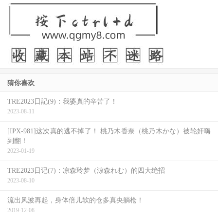
猜你喜欢
TRE2023日記(9)：我婆真的辛苦了！
2023-08-11
[IPX-981]这次真的逃不掉了！ 桃乃木香奈（桃乃木かな）被轮奸嗨
到翻！
2023-01-19
TRE2023日记(7)：凉森玲梦（涼森れむ）的四大绝招
2023-08-10
流出风波再起，身体倍儿软的仓多真央躺枪！
2019-12-08