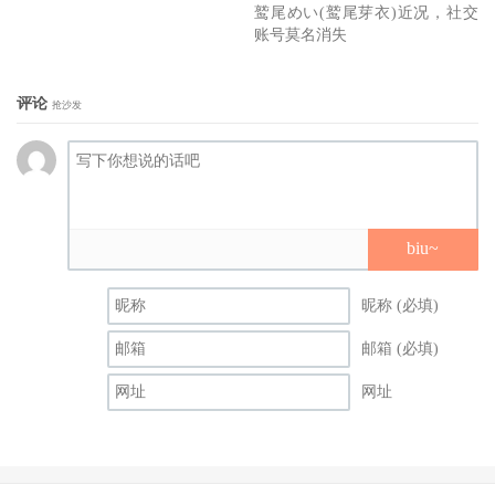
鹫尾めい(鹫尾芽衣)近况，社交
账号莫名消失
评论
抢沙发
biu~
昵称 (必填)
邮箱 (必填)
网址