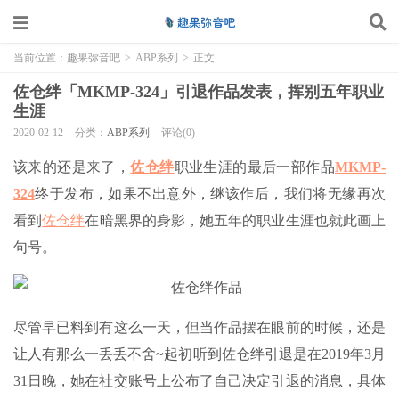
当前位置：
趣果弥音吧
>
ABP系列
>
正文
佐仓绊「MKMP-324」引退作品发表，挥别五年职业
生涯
2020-02-12
分类：
ABP系列
评论(0)
该来的还是来了，
佐仓绊
职业生涯的最后一部作品
MKMP-
324
终于发布，如果不出意外，继该作后，我们将无缘再次
看到
佐仓绊
在暗黑界的身影，她五年的职业生涯也就此画上
句号。
尽管早已料到有这么一天，但当作品摆在眼前的时候，还是
让人有那么一丢丢不舍~起初听到佐仓绊引退是在2019年3月
31日晚，她在社交账号上公布了自己决定引退的消息，具体