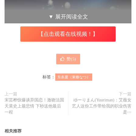
▼
展开阅读全文
【点击观看在线视频！】
赞(
5
)
标签：
东条夏（東條なつ）
上一篇
下一篇
宋芸桦惊爆谈异国恋！激吻法国
ゆーりまん(Yuuriman)：艾薇女
天菜史上最悲情 下秒送他最后
艺人这份工作带给我的职业伤害
一程
是⋯
她就是去休业了。
相关推荐