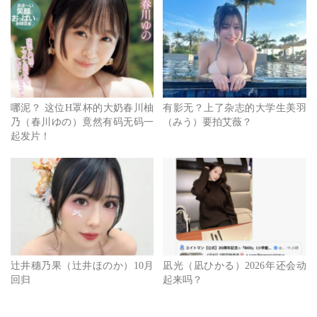
哪泥？ 这位H罩杯的大奶春川柚
有影无？上了杂志的大学生美羽
乃（春川ゆの）竟然有码无码一
（みう）要拍艾薇？
起发片！
辻井穗乃果（辻井ほのか）10月
凪光（凪ひかる）2026年还会动
回归
起来吗？