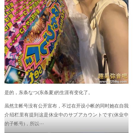
是的，东条なつ(东条夏)的生涯有变化了。
虽然主帐号没有公开宣布，不过在开设小帐的同时她在自我
介绍栏里有提到这是休业中のサブアカウントです(休业中
的子帐号)，所以⋯