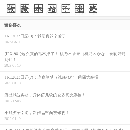
证实什么，大家如果觉得这休业证明了什么那就证明了什
么，没关系的：
猜你喜欢
但我能提供的是，东条なつ(东条夏)现在的想法〜
TRE2023日記(9)：我婆真的辛苦了！
2023-08-11
[IPX-981]这次真的逃不掉了！ 桃乃木香奈（桃乃木かな）被轮奸嗨
到翻！
2023-01-19
TRE2023日记(7)：凉森玲梦（涼森れむ）的四大绝招
2023-08-10
流出风波再起，身体倍儿软的仓多真央躺枪！
2019-12-08
小野夕子引退，新作品封面被修改！
2020-04-19