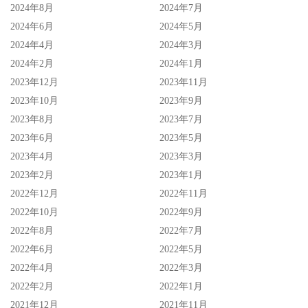
2024年8月
2024年7月
2024年6月
2024年5月
2024年4月
2024年3月
2024年2月
2024年1月
2023年12月
2023年11月
片子当然是没办法拍了，不过到目前为止她的想法是休业结
2023年10月
2023年9月
2023年8月
2023年7月
束后一定要回来继续做艾薇女艺人，如果TRE台北国际成人
2023年6月
2023年5月
展想要的话她会连续两年参战，决心十分强烈；不过事务所
2023年4月
2023年3月
在转达她的意愿时也不忘打预防针，除了强调会掌握东条な
2023年2月
2023年1月
つ(东条夏)的状况外也提到女艺人的想法一直在变，现在信
2022年12月
2022年11月
誓旦旦说一定会回来，但也许几个月过后就说不行我没办法
2022年10月
2022年9月
做下去了，这一行始终不变的就是女艺人一直在变，记得她
2022年8月
2022年7月
们说的话，不要因为她们做不到就不开心，经营女艺人不
2022年6月
2022年5月
难，看开就好。
2022年4月
2022年3月
2022年2月
2022年1月
【东条 夏】作品下载链接
2021年12月
2021年11月