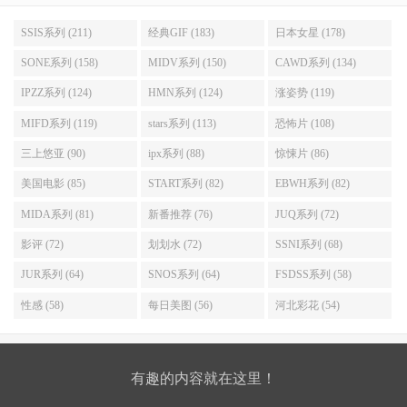
SSIS系列 (211)
经典GIF (183)
日本女星 (178)
SONE系列 (158)
MIDV系列 (150)
CAWD系列 (134)
IPZZ系列 (124)
HMN系列 (124)
涨姿势 (119)
MIFD系列 (119)
stars系列 (113)
恐怖片 (108)
三上悠亚 (90)
ipx系列 (88)
惊悚片 (86)
美国电影 (85)
START系列 (82)
EBWH系列 (82)
MIDA系列 (81)
新番推荐 (76)
JUQ系列 (72)
影评 (72)
划划水 (72)
SSNI系列 (68)
JUR系列 (64)
SNOS系列 (64)
FSDSS系列 (58)
性感 (58)
每日美图 (56)
河北彩花 (54)
有趣的内容就在这里！