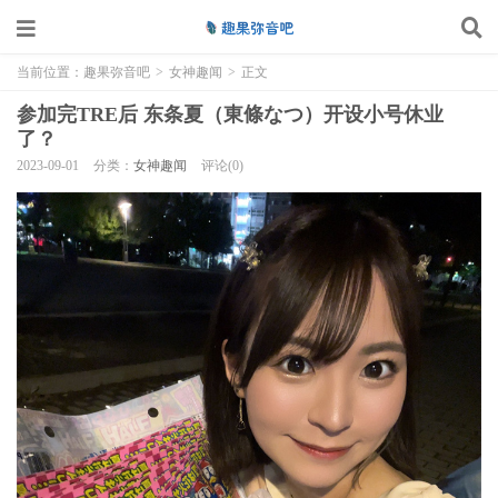
当前位置：
趣果弥音吧
>
女神趣闻
>
正文
参加完TRE后 东条夏（東條なつ）开设小号休业
了？
2023-09-01
分类：
女神趣闻
评论(0)