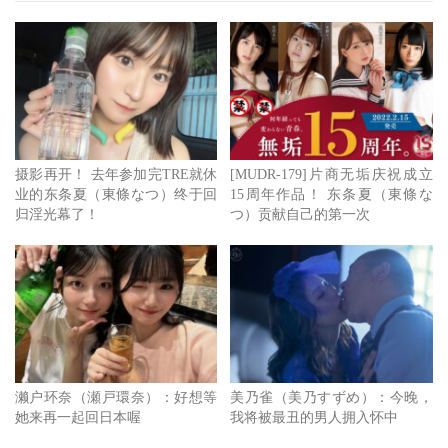
之所以开设子帐号，东条なつ(东条夏)是这么说的：自己不
太擅长分享私事给大家知道，不过既然很多人拜托那就试试
(成立小帐)，会慢慢发文，也请大家好好欣赏。
这，好像和休业没什么关系吧。
摄影再开！ 去年参加完TRE就休
[MUDR-179]片商无垢庆祝成立
业的东条夏（東條なつ）终于回
15周年作品！ 东条夏（東條な
归淫光幕了！
つ）贡献自己的第一次
濑户环奈（瀬戸環奈）：好想等
美乃雀（美乃すずめ）：今晚，
她来再一起回日本喔
我将被最丑的男人拥入怀中