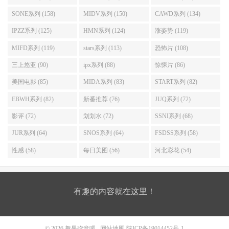
SONE系列 (158)
MIDV系列 (150)
CAWD系列 (134)
IPZZ系列 (125)
HMN系列 (124)
涨姿势 (119)
MIFD系列 (119)
stars系列 (113)
恐怖片 (108)
三上悠亚 (90)
ipx系列 (88)
惊悚片 (86)
美国电影 (85)
MIDA系列 (83)
START系列 (82)
EBWH系列 (82)
新番推荐 (76)
JUQ系列 (72)
影评 (72)
划划水 (72)
SSNI系列 (68)
JUR系列 (64)
SNOS系列 (64)
FSDSS系列 (58)
性感 (58)
每日美图 (56)
河北彩花 (54)
有趣的内容就在这里！
© 2026
趣果弥音吧
网站地图
陕ICP备19014452号-1