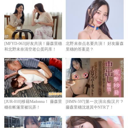
[MFYD-063]好友共演！藤森里穗
北野未奈点名要共演！ 好友藤森
和北野未奈清空老公蛋药库！
里穗的答案是？
他们之前就来打过招呼了，当时有说因为一些手续在跑的原
因所以藤森要到9月才能宣布跳槽的消息ー答案就是铃村あ
いり(铃村爱里)和伊藤舞雪在手的NAX Promotion：
至于为什么要更换事务所呢？其实换东家对藤森里穂不是新
鲜事了，以前田由美之名出道时她是Declare的人，后来改名
[JUR-010]移籍Madonna！ 藤森里
[HMN-597]第一次演出痴汉片？
穗在帐篷里被玩弄！
藤森里穗沈迷其中NTR了！
为はるかみらい(春香未来)时她的事务所是Arrows，然后到
了AllPro成为藤森里穂后她先是在MGStage影音平台走红后
来进一步成了片商的专属女艺人，而现在则是换到了NAX