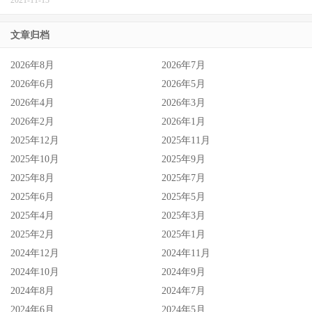
文章归档
2026年8月
2026年7月
2026年6月
2026年5月
2026年4月
2026年3月
2026年2月
2026年1月
2025年12月
2025年11月
当然就是去了NAX比待在AllPro机会更多，一来是原本谈好
2025年10月
2025年9月
的专属合约不变，她仍然是OPPAI与本中两家片商的专属女
2025年8月
2025年7月
艺人；二来NAX更有机会让她往海外跑，还记得之前我曾
2025年6月
2025年5月
说有间事务所希望明年在TRE有五个名额吗？那就是
2025年4月
2025年3月
NAX，现在看到藤森里穂宣布跳槽，你就知道那五个名额
2025年2月
2025年1月
应该是有把藤森里穂算进去的〜
2024年12月
2024年11月
2024年10月
2024年9月
恭喜藤森里穂，也期待很快能合作，真的是好久不见了。
2024年8月
2024年7月
2024年6月
2024年5月