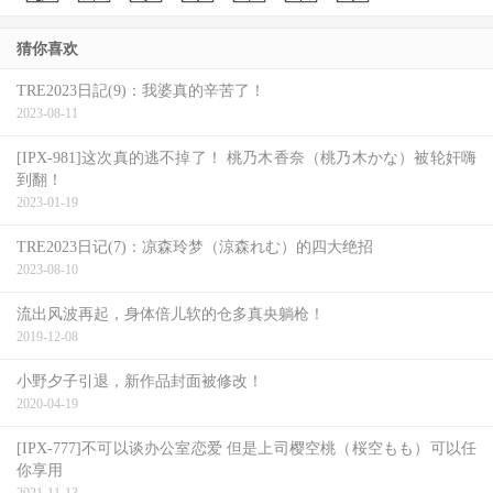
猜你喜欢
TRE2023日記(9)：我婆真的辛苦了！
2023-08-11
[IPX-981]这次真的逃不掉了！ 桃乃木香奈（桃乃木かな）被轮奸嗨
到翻！
2023-01-19
TRE2023日记(7)：凉森玲梦（涼森れむ）的四大绝招
2023-08-10
流出风波再起，身体倍儿软的仓多真央躺枪！
2019-12-08
小野夕子引退，新作品封面被修改！
2020-04-19
[IPX-777]不可以谈办公室恋爱 但是上司樱空桃（桜空もも）可以任
你享用
2021-11-13