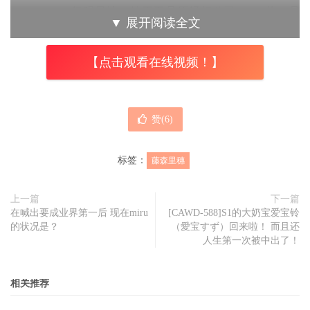
Fujimoriho，很明显地，她不再是原经纪公司Allpro的一员
▼
展开阅读全文
了⋯
【点击观看在线视频！】
那，新东家是哪一间？
赞(
6
)
标签：
藤森里穗
上一篇
下一篇
在喊出要成业界第一后 现在miru
[CAWD-588]S1的大奶宝爱宝铃
的状况是？
（愛宝すず）回来啦！ 而且还
人生第一次被中出了！
相关推荐