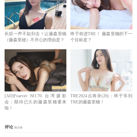
Promotionー其实她每一次转换经纪公司的理由都差不多，首
先，她很有原则，在IG的限动她有讲过很多对工作的想法，
如果公司不够了解她的话很容易会有磨擦；再来，她非常希
长叹一声不如归去！让藤森里穗
终于前进TRE！ 藤森里穗的下一
望有在海外曝光的机会，只要她喜欢那工作的话那酬劳一切
（藤森里穂）不开心的理由是？
个目标是？
好谈，之前一度谈妥要来台湾宣传女艺人卡时她还透过管道
表达想拍杂志封面的意愿，钱少一点也OK⋯
这样你明白为什么她要跳槽了吧？
[AD]Foarver NO.70 台湾摄影
TRE2024点将录(20)：终于等到
会：期待已久的藤森里穗要来
TRE的藤森里穗！
啦！
评论
抢沙发