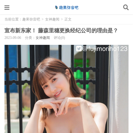
当前位置：
趣果弥音吧
>
女神趣闻
>
正文
宣布新东家！ 藤森里穗更换经纪公司的理由是？
2023-09-06
分类：
女神趣闻
评论(0)