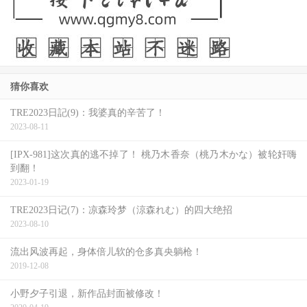
猜你喜欢
TRE2023日記(9)：我婆真的辛苦了！
2023-08-11
[IPX-981]这次真的逃不掉了！ 桃乃木香奈（桃乃木かな）被轮奸嗨
到翻！
2023-01-19
TRE2023日记(7)：凉森玲梦（涼森れむ）的四大绝招
2023-08-10
流出风波再起，身体倍儿软的仓多真央躺枪！
2019-12-08
小野夕子引退，新作品封面被修改！