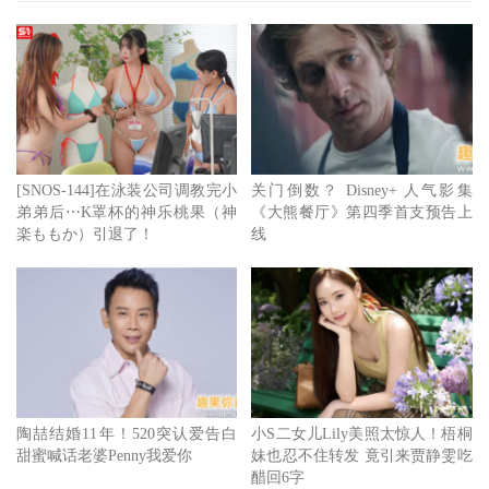
家人发现时已经过一段时间，他昏迷倒在血泊中，送医后尽
管医生全力抢救，但最终回天乏术，几个小时后在医院离
世。
他的妻子是在印度发展的德裔女星苏珊伯纳特（Suzanne
Bernert），正在外地拍摄新片，得知消息后紧急赶回家中，
[SNOS-144]在泳装公司调教完小
关门倒数？ Disney+ 人气影集
亲友透露她处于震惊之中。苏珊娜也对媒体表示：我的心碎
弟弟后⋯K罩杯的神乐桃果（神
《大熊餐厅》第四季首支预告上
楽ももか）引退了！
线
了，我的另一半已经消失了。
陶喆结婚11年！520突认爱告白
小S二女儿Lily美照太惊人！梧桐
甜蜜喊话老婆Penny我爱你
妹也忍不住转发 竟引来贾静雯吃
醋回6字