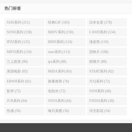
热门标签
SSIS系列 (211)
经典GIF (183)
日本女星 (178)
SONE系列 (158)
MIDV系列 (150)
CAWD系列 (134)
IPZZ系列 (125)
HMN系列 (124)
涨姿势 (119)
MIFD系列 (119)
stars系列 (113)
恐怖片 (108)
三上悠亚 (90)
ipx系列 (88)
惊悚片 (86)
美国电影 (85)
MIDA系列 (83)
START系列 (82)
EBWH系列 (82)
新番推荐 (76)
JUQ系列 (72)
影评 (72)
划划水 (72)
SSNI系列 (68)
JUR系列 (64)
SNOS系列 (64)
FSDSS系列 (58)
性感 (58)
每日美图 (56)
河北彩花 (54)