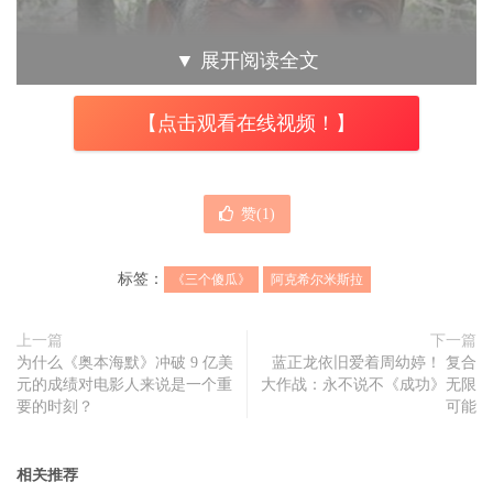
▼
展开阅读全文
【点击观看在线视频！】
赞(
1
)
标签：
《三个傻瓜》
阿克希尔米斯拉
上一篇
下一篇
为什么《奥本海默》冲破 9 亿美
蓝正龙依旧爱着周幼婷！ 复合
《三个傻瓜》
演员阿克希尔米斯拉跌倒过世，享年67岁。
元的成绩对电影人来说是一个重
大作战：永不说不《成功》无限
要的时刻？
可能
《印度快报》报导， 阿克希尔米斯拉有高血压病史，身体
不适已经有一段时间，本周二他在家中厨房发生滑倒意外，
相关推荐
当时他坐在厨房的凳子上，但突然摔倒导致头部受伤，等到