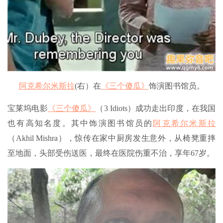
阿克希尔米斯拉
(右）在
《三个傻瓜》
饰演图书馆员。
宝莱坞电影
《三个傻瓜》
（3 Idiots）成功走出印度，在我国
也有高知名度。其中饰演图书馆员的
阿克希尔米斯拉
（Akhil Mishra），惊传在家中厨房发生意外，从椅凳重摔
至地面，头部受伤送医，最终在医院伤重不治，享年67岁。