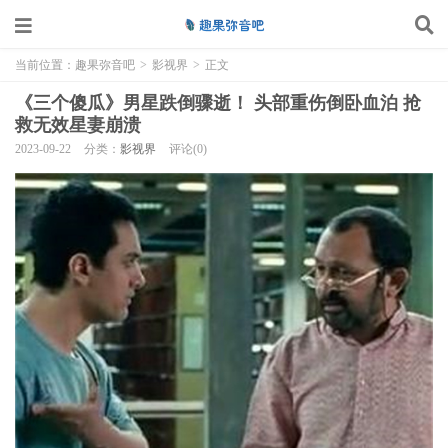
当前位置：
趣果弥音吧
>
影视界
>
正文
《三个傻瓜》男星跌倒骤逝！ 头部重伤倒卧血泊 抢
救无效星妻崩溃
2023-09-22
分类：
影视界
评论(0)