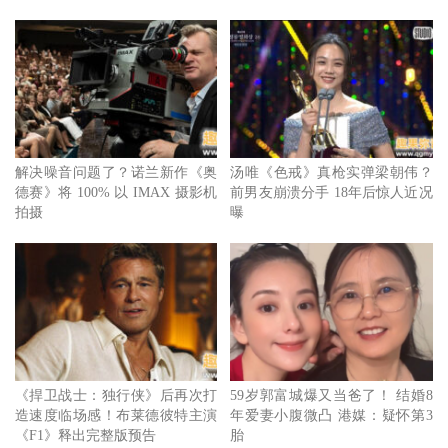
解决噪音问题了？诺兰新作《奥
汤唯《色戒》真枪实弹梁朝伟？
德赛》将 100% 以 IMAX 摄影机
前男友崩溃分手 18年后惊人近况
拍摄
曝
《三个傻瓜》演员阿克希尔米斯拉过世，亲友都难以接受。
《捍卫战士：独行侠》后再次打
59岁郭富城爆又当爸了！ 结婚8
造速度临场感！布莱德彼特主演
年爱妻小腹微凸 港媒：疑怀第3
《F1》释出完整版预告
胎