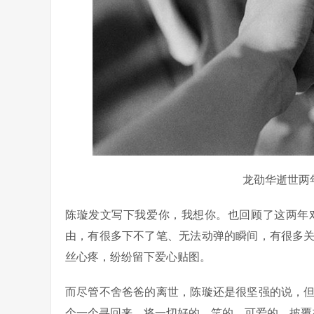
龙劭华逝世两
陈璇发文写下我爱你，我想你。也回顾了这两年
由，有很多下不了笔、无法动弹的瞬间，有很多
丝心疼，纷纷留下爱心贴图。
而尽管不舍爸爸的离世，陈璇还是很坚强的说，
个一个寻回来，将一切好的、笑的、可爱的，披覆