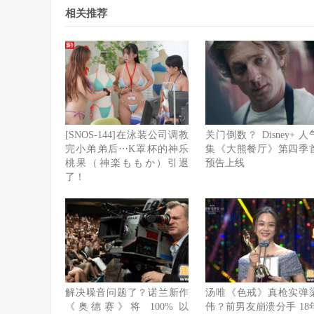
相关推荐
[SNOS-144]在泳装公司调教
关门倒数？ Disney+ 
完小弟弟后⋯K罩杯的神乐
集《大熊餐厅》第四季
桃果（神楽ももか）引退
预告上线
了！
解决噪音问题了？诺兰新作
汤唯《色戒》真枪实弹
《奥德赛》将 100% 以
伟？前男友崩溃分手 18