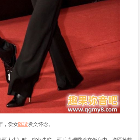
年，爱女
陈璇
发文怀念。
剧《美丽人生》时，突然失联，而后发现昏迷在饭店内，送医抢救