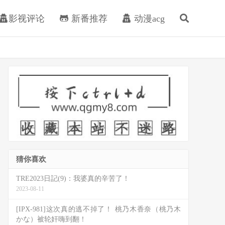
影视评论
新番推荐
动漫acg
猜你喜欢
TRE2023日記(9)：我婆真的辛苦了！
2023-08-11
[IPX-981]这次真的逃不掉了！ 桃乃木香奈（桃乃木
かな）被轮奸嗨到翻！