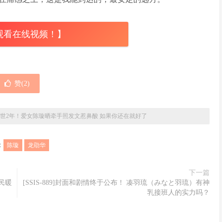
观看在线视频！】
赞(
2
)
世2年！爱女陈璇晒牵手照发文惹鼻酸 如果你还在就好了
：
陈璇
龙劭华
下一篇
民暖
[SSIS-889]封面和剧情终于公布！ 凑羽琉（みなと羽琉）有神
乳接班人的实力吗？