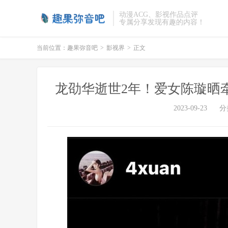
动漫ACG、影视作品点评
专属分享发现有趣的内容！
当前位置：
趣果弥音吧
>
影视界
>
正文
龙劭华逝世2年！爱女陈璇晒
2023-09-23
分