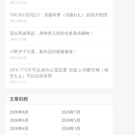
2023-01-19
TRE2023日记(7)：凉森玲梦（涼森れむ）的四大绝招
2023-08-10
流出风波再起，身体倍儿软的仓多真央躺枪！
2019-12-08
小野夕子引退，新作品封面被修改！
2020-04-19
[IPX-777]不可以谈办公室恋爱 但是上司樱空桃（桜
空もも）可以任你享用
2021-11-13
文章归档
2026年8月
2026年7月
2026年6月
2026年5月
2026年4月
2026年3月