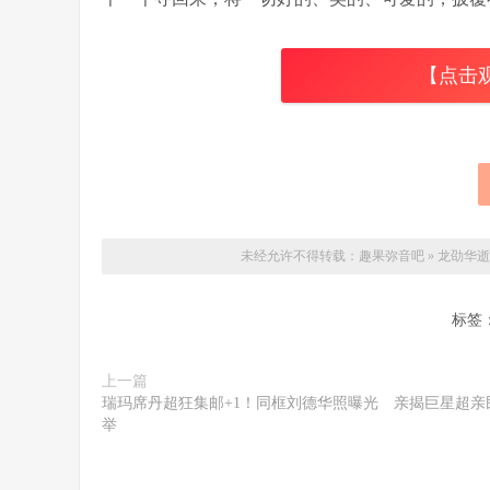
【点击
未经允许不得转载：
趣果弥音吧
»
龙劭华逝
标签
上一篇
瑞玛席丹超狂集邮+1！同框刘德华照曝光 亲揭巨星超亲
举