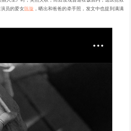
是演员的爱女
陈璇
，晒出和爸爸的牵手照，发文中也提到满满