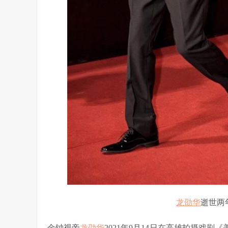
龙劭华
逝世两
金钟视帝
龙劭华
2021年9月14日在高雄拍摄戏