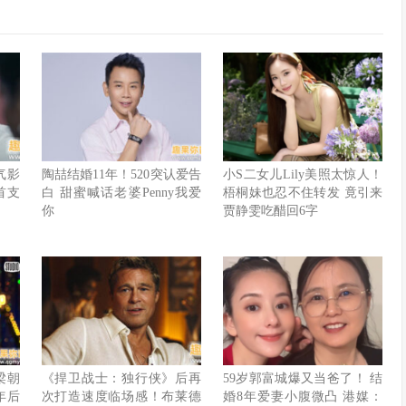
人气影
陶喆结婚11年！520突认爱告
小S二女儿Lily美照太惊人！
首支
白 甜蜜喊话老婆Penny我爱
梧桐妹也忍不住转发 竟引来
你
贾静雯吃醋回6字
梁朝
《捍卫战士：独行侠》后再
59岁郭富城爆又当爸了！ 结
年后
次打造速度临场感！布莱德
婚8年爱妻小腹微凸 港媒：