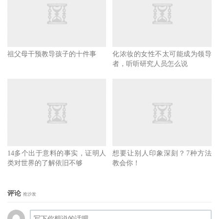
从鼻子里拔毛会引起皮肤刺激并导致发炎，如果去除鼻毛，
还会使免疫系统减弱，并可能导致脑膜炎和其他脑部感染。
9.吃提前包装好的饭菜
祖父母干预教导孩子的十件事
化浓妆的女性不太可能成为领导
者，听听研究人员怎么说
首先提前包装好的食品营养远远少于新鲜食品，其次这些现
成的食物中有很多会产生致癌物，因为它们是在高温下烹饪
的，此外为了满足口感，这些食物中通常含有会增加患糖尿
病风险的物质。
以上说的这几点在你的生活中有没有发生呢？艾米觉得喝瓶
14多个出于意料的事实，证明人
想要让别人印象深刻？7种方法
类对世界的了解依旧不够
教会你！
装水的童鞋可能比较多吧？如果有的话快点改过来，既环保
又卫生，何乐而不为呢？
评论
抢沙发