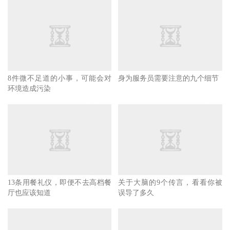
6.使用合成的化妆品
要知道使用的化妆品中是否含有对身体有害的合成成分，因
为随着时间的推移，这些成分会在体内积聚，刺激皮肤甚至
8件微不足道的小事，可能会对
身为服务员需要注意的九个细节
是引发癌症。
环境造成污染
7.不换枕头
每天晚上睡觉时，枕头都会吸收皮肤、头发和人体油脂，这
可能会吸引螨虫在我们的枕头上生长，从而导致严重的过
敏。
13条用餐礼仪，即便不去高档餐
关于大脑的9个传言，看看你被
厅也应该知道
误导了多久
8.拔鼻毛