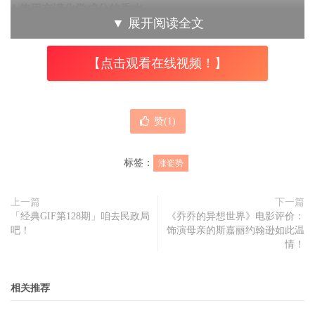
4.使用充满化学成分的香水
▼
展开阅读全文
很多香水都有他们公司保密的有毒成分，这些成分通常来自
石油，它们会引起呼吸系统和激素问题，伴随的症状有恶
【点击观看在线视频！】
心、呕吐。在最坏的情况下，人们甚至会遭遇香水中毒或癌
症。
赞(
1
)
5.挤出粉刺
标签：
涨姿势
首先，挤出粉刺会使它们变得更糟，甚至留下疤痕，这并没
有什么实际意义上的效果。脸上有一个区域称为“ 死亡三角
上一篇
下一篇
「经典GIF第128期」咱去民政局
《乔乔的异想世界》电影评价：
区 ”，这和我们的大脑直接相关，
「本文内容由趣果弥音吧
吧！
饰演母亲的斯嘉丽约翰逊如此温
（www.qgmy8.com）原创撰写，未经许可谢绝转载」
如果
情！
挤出粉刺从而引起感染，细菌就会很容易到达神经系统并引
起视力下降、脑膜炎等并发症，最坏的情况是死亡。如果你
相关推荐
想挤出粉丝，只要转移转移注意力就会打消这个念头。