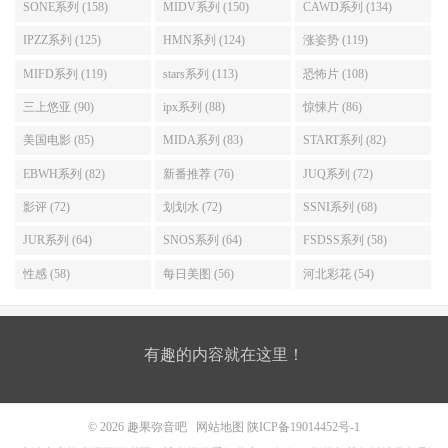
SONE系列 (158)
MIDV系列 (150)
CAWD系列 (134)
IPZZ系列 (125)
HMN系列 (124)
涨姿势 (119)
MIFD系列 (119)
stars系列 (113)
恐怖片 (108)
三上悠亚 (90)
ipx系列 (88)
惊悚片 (86)
美国电影 (85)
MIDA系列 (83)
START系列 (82)
EBWH系列 (82)
新番推荐 (76)
JUQ系列 (72)
影评 (72)
划划水 (72)
SSNI系列 (68)
JUR系列 (64)
SNOS系列 (64)
FSDSS系列 (58)
性感 (58)
每日美图 (56)
河北彩花 (54)
有趣的内容就在这里！
© 2026
趣果弥音吧
网站地图
陕ICP备19014452号-1