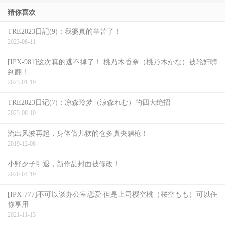
猜你喜欢
TRE2023日記(9)：我婆真的辛苦了！
2023-08-11
[IPX-981]这次真的逃不掉了！ 桃乃木香奈（桃乃木かな）被轮奸嗨
到翻！
2023-01-19
TRE2023日记(7)：凉森玲梦（涼森れむ）的四大绝招
2023-08-10
流出风波再起，身体倍儿软的仓多真央躺枪！
2019-12-08
小野夕子引退，新作品封面被修改！
2020-04-19
[IPX-777]不可以谈办公室恋爱 但是上司樱空桃（桜空もも）可以任
你享用
2021-11-13