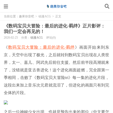
当前位置：
趣果弥音吧
>
动漫ACG
>
正文
《数码宝贝大冒险：最后的进化·羁绊》正片影评：
我们一定会再见的！
2020-02-25
分类：
动漫ACG
评论(0)
《
数码宝贝大冒险：最后的进化·羁绊
》画面开始来到东
京，天空中出现了极光，之后就转到数码宝贝出现在人类世
界，太一、嘉儿、阿武先后前往支援。然后前半段高潮就来
了，没错就是亚古兽进化！这个进化画面超燃，完全跟第一
季相同，击败了《数码宝贝大冒险tri》每一集的进化片段，
这段出来加上音乐次元君就流泪了，但进化的画面只有到完
全体的片段。
之后一位神秘少女出现、也就是预告出来的那位（中文要怎