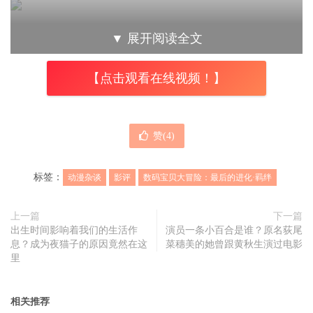
为了调查艾尔斯兽的行踪，光子郎开始了全面搜索，而阿和
▼
展开阅读全文
也觉得有些异常，所以拜托了第二季的大辅等人帮忙调查，
但到最后才知道眞正的源头其实是那位神秘少女，艾尔斯兽
【点击观看在线视频！】
只是她创造出来的人工数码宝贝罢了。当太一和阿和正在犹
豫要不要应战时，亚古兽和加布兽说：“战斗吧！为了救出
大家。”
赞(
4
)
标签：
动漫杂谈
影评
数码宝贝大冒险：最后的进化·羁绊
奥米加兽再次登场，但即便奥米加兽是皇家骑士的一员，却
仍然打不过已和神秘少女结合的究极体艾尔斯兽，关键时刻
上一篇
下一篇
这时太一吹起了嘉儿的哨子，
出生时间影响着我们的生活作
演员一条小百合是谁？原名荻尾
「本文内容由趣果弥音吧
息？成为夜猫子的原因竟然在这
菜穗美的她曾跟黄秋生演过电影
（www.qgmy8.com）原创撰写，未经许可谢绝转载」
哨音
里
唤醒了失去意识的光子郎等人。随着太一跟阿和神圣企划的
时间倒数，也来到了这次的主题“最终进化”、进化前说他们
相关推荐