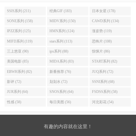
SSIS系列 (211)
经典GIF (183)
日本女星 (178)
SONE系列 (158)
MIDV系列 (150)
CAWD系列 (134)
IPZZ系列 (125)
HMN系列 (124)
涨姿势 (119)
MIFD系列 (119)
stars系列 (113)
恐怖片 (108)
三上悠亚 (90)
ipx系列 (88)
惊悚片 (86)
美国电影 (85)
MIDA系列 (83)
START系列 (82)
EBWH系列 (82)
新番推荐 (76)
JUQ系列 (72)
影评 (72)
划划水 (72)
SSNI系列 (68)
JUR系列 (64)
SNOS系列 (64)
FSDSS系列 (58)
性感 (58)
每日美图 (56)
河北彩花 (54)
有趣的内容就在这里！