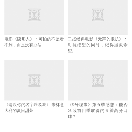
琴。亚古兽说想吃冰，太一说“你最喜欢的是哈密瓜口味对
吧？”亚古兽回答：“太一，你真的长大了呢~”另一边加布兽
对阿和说到：“能跟阿和成为伙伴是我最骄傲的事情！”
电影《隐形人》：可怕的不是看
二战经典电影《无声的抵抗》：
“我们明天要做什么呢？”亚古兽和加布兽一起问道，当太一
不到，而是没有办法
对抗绝望的同时，记得拯救希
和阿和准备回答时，亚古兽和加布兽已经消失，神圣企划的
望。
倒数时间石化，太一和阿和也嚎啕大哭了起来
最后太一和阿和都向着自己的目标前进然后说到：“等着
喔！总有一天一定会再去见你们的！”故事到此结束。《
数
码宝贝大冒险：最后的进化·羁绊
》真心推荐给喜欢数码宝
贝的小伙伴，有很多片段都让次元君潸然泪下，大概是因为
《请以你的名字呼唤我》:来杯意
《9号秘事》第五季感想：能否
里面有我们的青春吧！
大利的夏日甜茶
延续前四季取得的豆瓣高分口
碑？