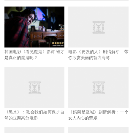
说到：“就算这是最后一次，我也想和你一起战斗”,“这就是
我们最后的进化！”就这样亚古兽和加布兽进化成了新型态
的人形数码宝贝并救出了神秘少女。
大家应该很疑惑这神秘少女是为什么要这么做，次元君中间
跳了很多，大概来说一下：在神秘少女14岁前也有数码宝
韩国电影《看见魔鬼》影评 谁才
电影《要强的人》剧情解析：带
是真正的魔鬼呢？
你欣赏美丽的智力海湾
贝“蝴蝶兽”，但随着少女的成长，她渐渐的不需要数码宝贝
的帮忙，在14岁时就和蝴蝶兽结束了伙伴关系（结束伙伴关
系的话数码宝贝也会被删除数据）。因为这样的经历，她创
造了一个网路空间，这里可以保存每个被选召孩子的记忆，
孩子们的意识也就此被夺取。
《黑水》：教会我们如何保护自
《妈阁是座城》剧情解析：一个
剧情来到了最后，太一和亚古兽在台场海滨旁，阿和和加布
然的豆瓣高分电影
女人内心的劳累
兽在某个大楼看风景，而大和则吹起了很久没拿出来的口