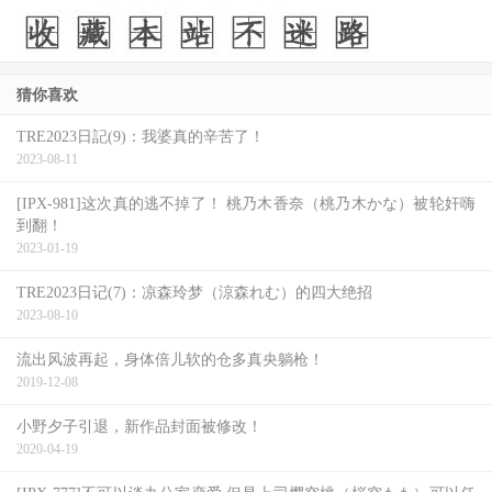
猜你喜欢
TRE2023日記(9)：我婆真的辛苦了！
2023-08-11
[IPX-981]这次真的逃不掉了！ 桃乃木香奈（桃乃木かな）被轮奸嗨
到翻！
2023-01-19
TRE2023日记(7)：凉森玲梦（涼森れむ）的四大绝招
2023-08-10
流出风波再起，身体倍儿软的仓多真央躺枪！
2019-12-08
小野夕子引退，新作品封面被修改！
2020-04-19