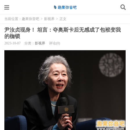
当前位置：
趣果弥音吧
>
影视界
>
正文
尹汝贞现身！ 坦言：夺奥斯卡后无感成了包袱变我
的枷锁
2023-10-07
分类：
影视界
评论(0)