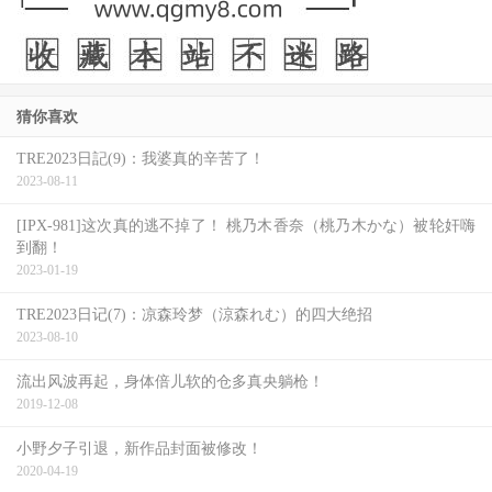
猜你喜欢
TRE2023日記(9)：我婆真的辛苦了！
2023-08-11
[IPX-981]这次真的逃不掉了！ 桃乃木香奈（桃乃木かな）被轮奸嗨
到翻！
2023-01-19
TRE2023日记(7)：凉森玲梦（涼森れむ）的四大绝招
2023-08-10
流出风波再起，身体倍儿软的仓多真央躺枪！
2019-12-08
小野夕子引退，新作品封面被修改！
2020-04-19