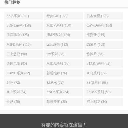
热门标签
SSIS系列 (211)
经典GIF (183)
日本女星 (178)
SONE系列 (158)
MIDV系列 (150)
CAWD系列 (134)
IPZZ系列 (125)
HMN系列 (124)
涨姿势 (119)
MIFD系列 (119)
stars系列 (113)
恐怖片 (108)
三上悠亚 (90)
ipx系列 (88)
惊悚片 (86)
美国电影 (85)
MIDA系列 (83)
START系列 (82)
EBWH系列 (82)
新番推荐 (76)
JUQ系列 (72)
影评 (72)
划划水 (72)
SSNI系列 (68)
JUR系列 (64)
SNOS系列 (64)
FSDSS系列 (58)
性感 (58)
每日美图 (56)
河北彩花 (54)
有趣的内容就在这里！