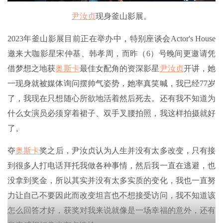
尹汝贞
现身釜山影展。
2023年釜山影展目前正在举办中，特别座谈会Actor's House
邀来大咖影星宋仲基、韩孝周，而昨（6）号晚间更邀请凭
借梦想之地获
奥斯卡
最佳女配角的资深影星
尹汝贞
开讲，她
一现身就被媒体询问摆帅气姿势，她率真笑喊，我已经77岁
了，我现在只想随心所欲地活着然后死去。还有我不知道为
什么女演员必须穿着裙子、双手叉腰拍照，我这样拍摄就好
了。
夺
奥斯卡
奖之后，尹汝贞认为人生并没有太多改变，只有接
到很多人打电话拜托我做各种事情，然后我一直在逃避，也
没拿到奖金，所以其实并没有太多实质的变化，我也一直努
力让自己不要因此而改变坦言也不想接受访问，我不知道该
怎么回答才好，获奖对我来说就像是一场幸福的意外，还有