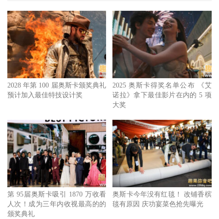
2028 年第 100 届奥斯卡颁奖典礼
2025 奥斯卡得奖名单公布 《艾
预计加入最佳特技设计奖
诺拉》拿下最佳影片在内的 5 项
大奖
第 95届奥斯卡吸引 1870 万收看
奥斯卡今年没有红毯！ 改铺香槟
人次！成为三年内收视最高的的
毯有原因 庆功宴菜色抢先曝光
颁奖典礼