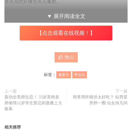
发表感想好像也有点尴尬。
尹汝贞说到有些明星会无缘无故吹捧，在某一瞬间又会遭到
▼
展开阅读全文
谩骂，那真是可怕的，所以她不想太常在公开场合露面，我
是一个直言不讳的人，身为艺人，这样好像不太好，又笑说
【点击观看在线视频！】
获奖后要注意的东西太多，对我来说反而成为一种枷锁，好
像有点白拿了尹汝贞见到不少影迷前来，开心说经常听到很
赞(
2
)
多人说尊敬我，但我觉得是因为我年纪大，而不是我在事业
上有很大的成就，获得
奥斯卡
也是因为运气好，且我有很多
标签：
奥斯卡
尹汝贞
缺点，绝对不是个值得尊敬的人
上一篇
下一篇
轰动全美师生恋！ 33岁美艳老
韩孝周炸猪排太好吃？ 站男星
师偷情12岁学生禁忌刺激搬上大
旁肿一圈 仙女掉凡间
银幕
相关推荐