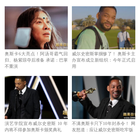
尹汝贞坦言夺得奥斯卡后，坦言反而成为一种枷锁。
尹汝贞表示希望自己能以演员身份被记住，但很多人似乎都
对她的人气综艺节目尹食堂的表现印象比较深刻，她也向想
成为演员的观众喊话，就像是经常做饭的人一样，如果不断
演戏，就会变得演技很好，并说走出自己的路很重要，不是
每个人都一定要成为金惠子这样的演员。
奥斯卡6大亮点！阿汤哥霸气回
威尔史密斯掌掴惨了！ 奥斯卡主
归、杨紫琼夺后准备 承诺：巴掌
办宣布成立新组织：今年正式启
不重演
用
尹汝贞当年曾在声势如日中天时，选择嫁给歌手赵英男并在
美国退隐多年，随后独力抚养2子，激发她的母性，进而更
努力工作，如果不是为了养活孩子，我也不会拼命地去演
戏，可能因为我天生的母性，觉得养活孩子是我的责任，更
感性向他2个儿子道谢不然我可能不会这么努力了。
演艺学院宣布威尔史密斯 10 年
不满奥斯卡只下10年封杀令！ 网
内将不得参加奥斯卡颁奖典礼
友怒道：应让威尔史密斯吃牢饭