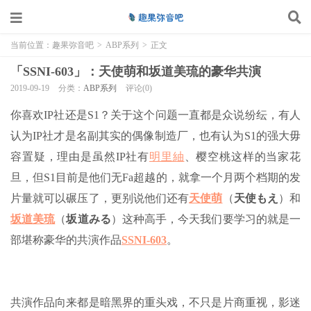
当前位置：
趣果弥音吧
>
ABP系列
>
正文
「SSNI-603」：天使萌和坂道美琉的豪华共演
2019-09-19
分类：
ABP系列
评论(0)
你喜欢IP社还是S1？关于这个问题一直都是众说纷纭，有人
认为IP社才是名副其实的偶像制造厂，也有认为S1的强大毋
容置疑，理由是虽然IP社有
明里紬
、樱空桃这样的当家花
旦，但S1目前是他们无Fa超越的，就拿一个月两个档期的发
片量就可以碾压了，更别说他们还有
天使萌
（
天使もえ
）和
坂道美琉
（
坂道みる
）这种高手，今天我们要学习的就是一
部堪称豪华的共演作品
SSNI-603
。
共演作品向来都是暗黑界的重头戏，不只是片商重视，影迷