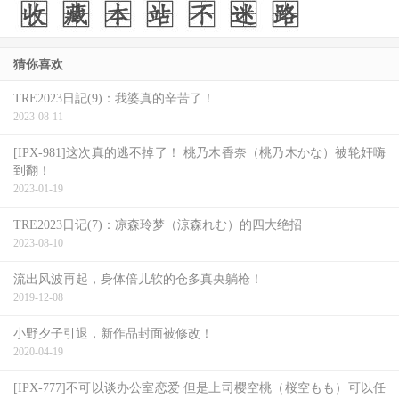
猜你喜欢
TRE2023日記(9)：我婆真的辛苦了！
2023-08-11
[IPX-981]这次真的逃不掉了！ 桃乃木香奈（桃乃木かな）被轮奸嗨
到翻！
2023-01-19
TRE2023日记(7)：凉森玲梦（涼森れむ）的四大绝招
2023-08-10
流出风波再起，身体倍儿软的仓多真央躺枪！
2019-12-08
小野夕子引退，新作品封面被修改！
2020-04-19
[IPX-777]不可以谈办公室恋爱 但是上司樱空桃（桜空もも）可以任