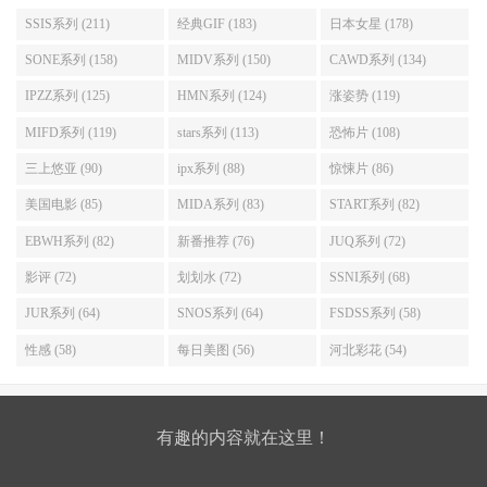
SSIS系列 (211)
经典GIF (183)
日本女星 (178)
SONE系列 (158)
MIDV系列 (150)
CAWD系列 (134)
IPZZ系列 (125)
HMN系列 (124)
涨姿势 (119)
MIFD系列 (119)
stars系列 (113)
恐怖片 (108)
三上悠亚 (90)
ipx系列 (88)
惊悚片 (86)
美国电影 (85)
MIDA系列 (83)
START系列 (82)
EBWH系列 (82)
新番推荐 (76)
JUQ系列 (72)
影评 (72)
划划水 (72)
SSNI系列 (68)
JUR系列 (64)
SNOS系列 (64)
FSDSS系列 (58)
性感 (58)
每日美图 (56)
河北彩花 (54)
有趣的内容就在这里！