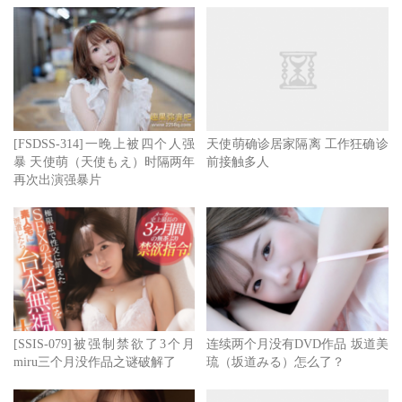
吧？
作品：2019年10月19
代号：SSNI-603
[FSDSS-314]一晚上被四个人强
天使萌确诊居家隔离 工作狂确诊
暴 天使萌（天使もえ）时隔两年
前接触多人
再次出演强暴片
发行时间：FANZAアワード受賞女Yが豪華共演！！ 上下
前後左右から同時に痴Nられる360°块感MAXドリーム逆3
[天使 萌]作品下载地址
[SSIS-079]被强制禁欲了3个月
连续两个月没有DVD作品 坂道美
miru三个月没作品之谜破解了
琉（坂道みる）怎么了？