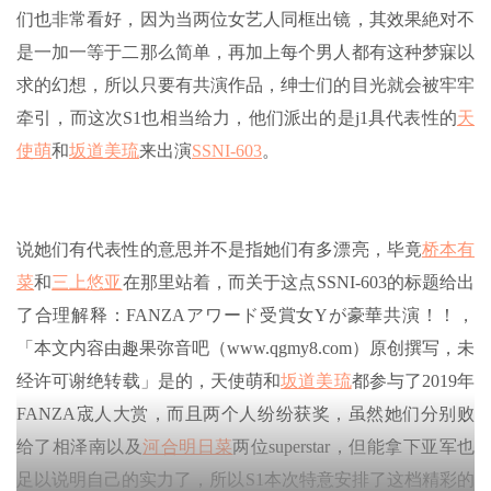
们也非常看好，因为当两位女艺人同框出镜，其效果絶对不
是一加一等于二那么简单，再加上每个男人都有这种梦寐以
求的幻想，所以只要有共演作品，绅士们的目光就会被牢牢
牵引，而这次S1也相当给力，他们派出的是j1具代表性的
天
使萌
和
坂道美琉
来出演
SSNI-603
。
说她们有代表性的意思并不是指她们有多漂亮，毕竟
桥本有
菜
和
三上悠亚
在那里站着，而关于这点SSNI-603的标题给出
了合理解释：FANZAアワード受賞女Yが豪華共演！！，
「本文内容由趣果弥音吧（www.qgmy8.com）原创撰写，未
经许可谢绝转载」是的，天使萌和
坂道美琉
都参与了2019年
FANZA宬人大赏，而且两个人纷纷获奖，虽然她们分别败
给了相泽南以及
河合明日菜
两位superstar，但能拿下亚军也
足以说明自己的实力了，所以S1本次特意安排了这档精彩的