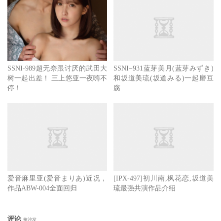
SSNI-989超无奈跟讨厌的武田大
SSNI−931蓝芽美月(蓝芽みずき)
树一起出差！ 三上悠亚一夜嗨不
和坂道美琉(坂道みる)一起磨豆
停！
腐
爱音麻里亚(爱音まりあ)近况，
[IPX-497]初川南,枫花恋,坂道美
作品ABW-004全面回归
琉最强共演作品介绍
评论
抢沙发