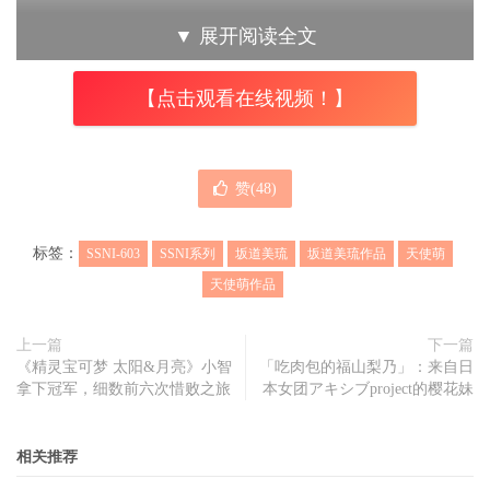
共演作品。
▼
展开阅读全文
【点击观看在线视频！】
除了天使萌和坂道美琉本身就很突出的演技外，这还是一部
逆推作品~标题后半段是这样写的：上下前後左右から同時
にch1女られる360°块感MAXドリーム逆 ，从来都不用怀疑
赞(
48
)
岛国小伙伴的修辞手法，但凡能想到的都被他们使用了，不
过说的这么夸张，其实意思也就是天使萌和坂道美琉会扮演
标签：
SSNI-603
SSNI系列
坂道美琉
坂道美琉作品
天使萌
主动出击的角色，然后整个过程中会加上制扶诱或，另外男
天使萌作品
演员中还有很是猥琐的
吉村卓
..
上一篇
下一篇
《精灵宝可梦 太阳&月亮》小智
「吃肉包的福山梨乃」：来自日
拿下冠军，细数前六次惜败之旅
本女团アキシブproject的樱花妹
比起动辄十几位女艺人的共演作品，个人还是比较喜欢这种
2个人的，因为数量多了反倒不知道看谁，像SSNI-603就恰
相关推荐
到好处，左边天使萌，右边坂道美琉，天伦之乐莫过于此了