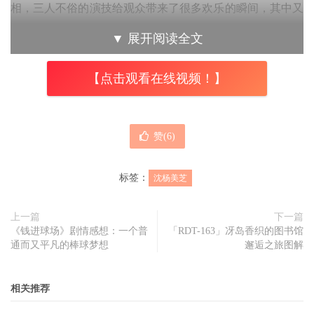
相，三人不俗的演技给观众带来了很多欢乐的瞬间，其中又
以沈杨美芝给人的印象最为深刻。其实在《笑傲江湖》节目
▼
展开阅读全文
亮相之前，沈杨美芝就已经有丰富的社会阅历。出生于1993
年的她是一位毕业于上海师范大学谢晋影视艺术学院的高材
【点击观看在线视频！】
生，通常艺术学院走出的姑娘都称得上是小仙女，沈杨美芝
显然配得上这一称号。
赞(
6
)
尽管个人条件较为突出，但缺乏社会经验的沈杨美芝还是经
标签：
沈杨美芝
历了不少坎坷，比如模特、演员这些工作他都有过尝试，沈
上一篇
下一篇
奂傒也是她拼搏过程中的另一个名字，
「本文内容由趣果弥
《钱进球场》剧情感想：一个普
「RDT-163」冴岛香织的图书馆
音吧（www.qgmy8.com）原创撰写，未经许可谢绝转载」
通而又平凡的棒球梦想
邂逅之旅图解
当时她使用这个名字竞逐了欧洲杯海信足球宝贝大赛，虽然
比赛中她止步于八强，但能在成千上万人中脱颖而出，也足
相关推荐
以说明沈杨美芝的个人能力了。后来沈杨美芝还改名为沈姌