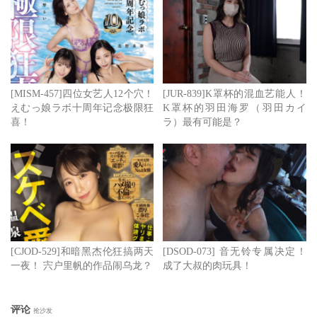
姓名：沈杨美芝
曾用名：沈奂傒/沈姌
出生年月：1993年12月30日
职业：演员/模特
[MISM-457]四位女艺人12个穴！
[JUR-839]K罩杯的混血艺能人！
えむっ娘ラボ十周年记念极限狂
K罩杯的羽田海罗（羽田カイ
喜！
ラ）最有可能是？
[CJOD-529]和暗黑杰伦狂搞两天
[DSOD-073] 音无铃专属决定！
一夜！ 宍户里帆的作品闹乌龙？
成了大叔的肉玩具！
评论
抢沙发