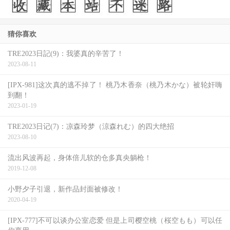
猜你喜欢
TRE2023日記(9)：我婆真的辛苦了！
2023-08-11
[IPX-981]这次真的逃不掉了！ 桃乃木香奈（桃乃木かな）被轮奸嗨
到翻！
2023-01-19
TRE2023日记(7)：凉森玲梦（涼森れむ）的四大绝招
2023-08-10
流出风波再起，身体倍儿软的仓多真央躺枪！
2019-12-08
小野夕子引退，新作品封面被修改！
2020-04-19
[IPX-777]不可以谈办公室恋爱 但是上司樱空桃（桜空もも）可以任