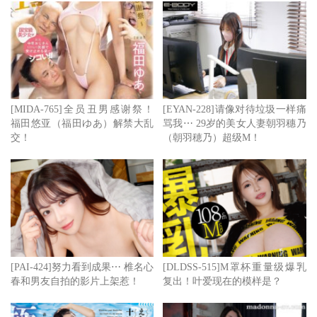
继续以演员的身份拼搏，但遗憾的是并没有取得多大成就。
努力是成功的先决条件，沈杨美芝出道的这些年看似碌碌无
为，实则积累了宝贵的演绎经验，这些经验也终于在喜剧节
[MIDA-765]全员丑男感谢祭！
[EYAN-228]请像对待垃圾一样痛
目《笑傲江湖》中得以爆发。她跟余饮南、孙欣博的多场表
福田悠亚（福田ゆあ）解禁大乱
骂我⋯ 29岁的美女人妻朝羽穗乃
演都得到了观众的一致认可，有人甚至怀疑沈杨美芝和余饮
交！
（朝羽穂乃）超级M！
南是否为情侣，可想而知他们的演技有多么心有灵犀。
从2016年走红至今已经过去了4年之久，想必如今的沈杨美
芝已经有了更好的发展，我想无论走多么远，当她想起沈奂
傒、沈姌这些曾经用过的名字都是温馨的吧，祝福她！
[PAI-424]努力看到成果⋯ 椎名心
[DLDSS-515]M罩杯重量级爆乳
春和男友自拍的影片上架惹！
复出！叶爱现在的模样是？