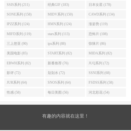
SSIS系列 (211)
经典GIF (183)
日本女星 (178)
SONE系列 (158)
MIDV系列 (150)
CAWD系列 (134)
IPZZ系列 (124)
HMN系列 (124)
涨姿势 (119)
MIFD系列 (119)
stars系列 (113)
恐怖片 (108)
三上悠亚 (90)
ipx系列 (88)
惊悚片 (86)
美国电影 (85)
START系列 (82)
MIDA系列 (82)
EBWH系列 (82)
新番推荐 (76)
JUQ系列 (72)
影评 (72)
划划水 (72)
SSNI系列 (68)
JUR系列 (64)
SNOS系列 (64)
FSDSS系列 (58)
性感 (58)
每日美图 (56)
河北彩花 (54)
有趣的内容就在这里！