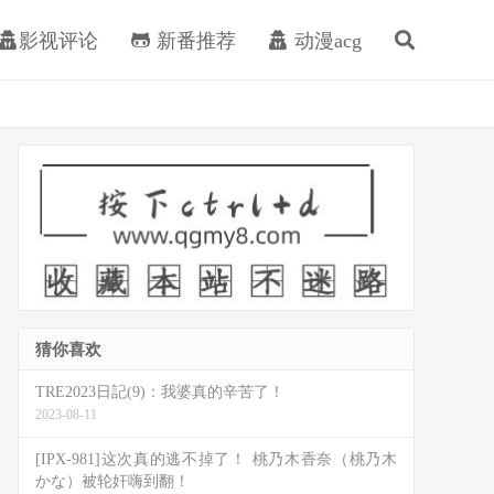
影视评论
新番推荐
动漫acg
猜你喜欢
TRE2023日記(9)：我婆真的辛苦了！
2023-08-11
[IPX-981]这次真的逃不掉了！ 桃乃木香奈（桃乃木
かな）被轮奸嗨到翻！