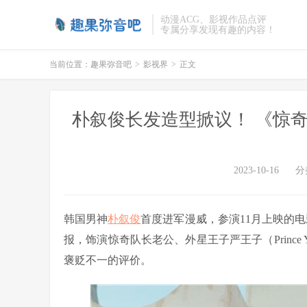
动漫ACG、影视作品点评
专属分享发现有趣的内容！
当前位置：
趣果弥音吧
>
影视界
>
正文
朴叙俊长发造型掀议！ 《惊奇
2023-10-16
分
韩国男神
朴叙俊
首度进军漫威，参演11月上映的电
报，饰演惊奇队长老公、外星王子严王子（Princ
褒贬不一的评价。