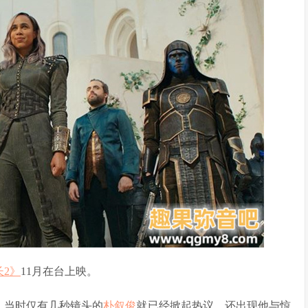
长2》
11月在台上映。
，当时仅有几秒镜头的
朴叙俊
就已经掀起热议，还出现他与惊