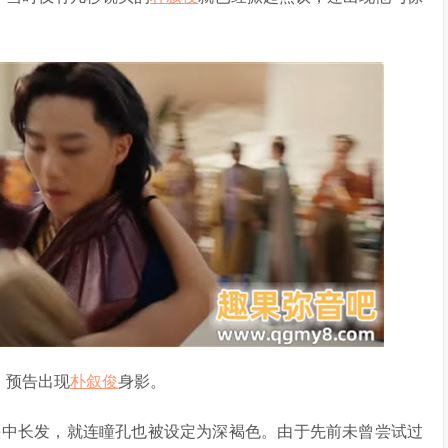
。
》预告出现
朴叙俊
身影。
头中长发，就连瞳孔也被设定为深褐色。由于先前未曾尝试过