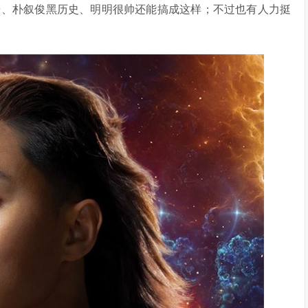
奇、朴叙俊黑历史、明明很帅还能搞成这样；不过也有人力挺