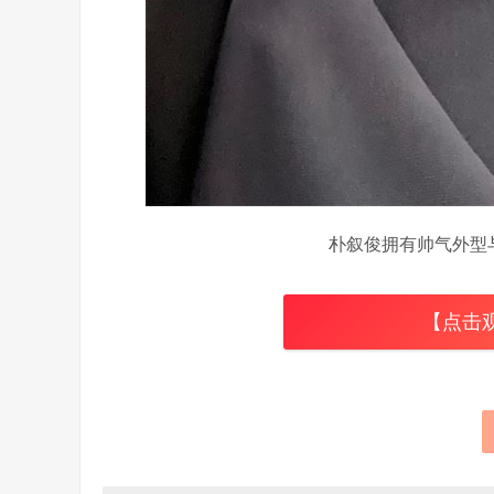
朴叙俊拥有帅气外型
【点击