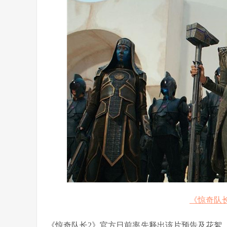
《惊奇队
《惊奇队长2》官方日前率先释出该片预告及花絮