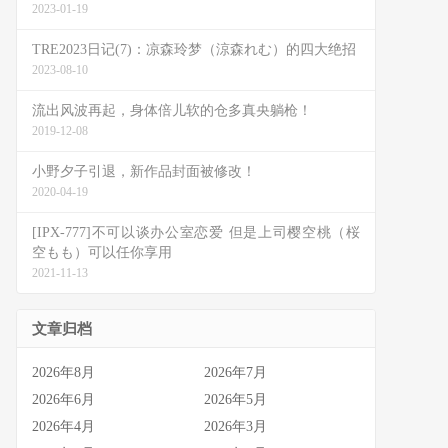
2023-01-19
TRE2023日记(7)：凉森玲梦（涼森れむ）的四大绝招
2023-08-10
流出风波再起，身体倍儿软的仓多真央躺枪！
2019-12-08
小野夕子引退，新作品封面被修改！
2020-04-19
[IPX-777]不可以谈办公室恋爱 但是上司樱空桃（桜
空もも）可以任你享用
2021-11-13
文章归档
2026年8月
2026年7月
2026年6月
2026年5月
2026年4月
2026年3月