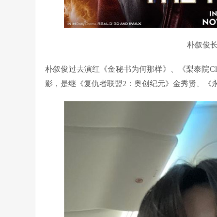
朴叙俊
朴叙俊过去演红《金秘书为何那样》、《梨泰院Cl
影，是继《复仇者联盟2：奥创纪元》金秀贤、《