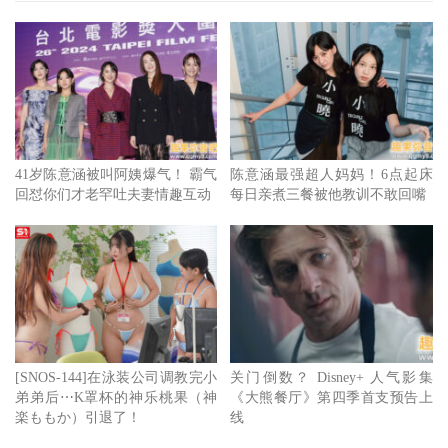
41岁陈意涵被叫阿姨爆气！ 霸气
陈意涵最强超人妈妈！6点起床
回怼你们才老罕吐夫妻情趣互动
每日亲煮三餐被他教训不敢回嘴
[SNOS-144]在泳装公司调教完小
关门倒数？ Disney+ 人气影集
弟弟后⋯K罩杯的神乐桃果（神
《大熊餐厅》第四季首支预告上
楽ももか）引退了！
线