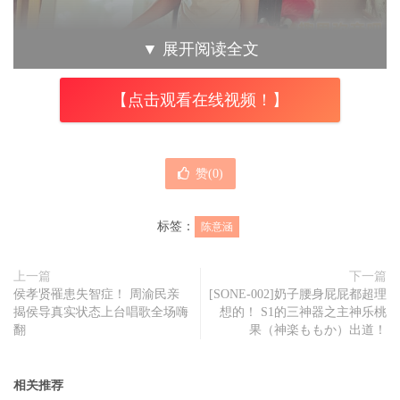
▼
展开阅读全文
陈意涵在《小晓》饰演失去自我的母亲。
【点击观看在线视频！】
回想到当初与《小晓》导演靳家骅第一次见面，一句可恶竟
成为她演出这个角色的关键，陈意涵说：导演一见面就说我
三岁的孩子很可爱，我秒回『是可恶』，他立刻就抓到了我
赞(
0
)
那种妈妈对小孩又爱又『气』的矛盾心态，跟电影中的薇芳
有着同样的纠结。导演说：『因为电影《小晓》中设定的妈
标签：
陈意涵
妈，就是这样，觉得自己的孩子又可爱又可恶。因为爱，往
上一篇
下一篇
往就是这样纯粹又复杂。
侯孝贤罹患失智症！ 周渝民亲
[SONE-002]奶子腰身屁屁都超理
揭侯导真实状态上台唱歌全场嗨
想的！ S1的三神器之主神乐桃
翻
果（神楽ももか）出道！
相关推荐