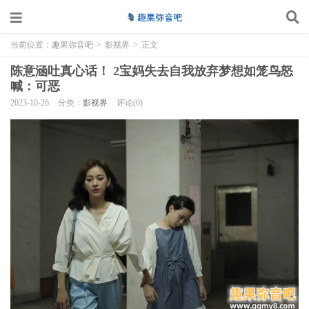
当前位置：
趣果弥音吧
>
影视界
>
正文
陈意涵吐真心话！ 2宝妈失去自我放弃梦想如笼鸟怒
喊：可恶
2023-10-26
分类：
影视界
评论(0)