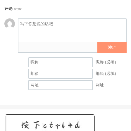
评论
抢沙发
biu~
陈意涵以《小晓》入围金马奖最佳女配角。
昵称 (必填)
导演靳家骅表示：《小晓》是一部处处从生活中擷取的原创
作品，细腻之处在于每一个铺陈、每一场事件与每一段转
邮箱 (必填)
折，都会让观众觉得『对！我家就是这样。』不论是父母或
网址
孩子，每个人都觉得自己像是受困在笼中的猫头鹰，希望观
众能透过《小晓》来更理解你身边的人。