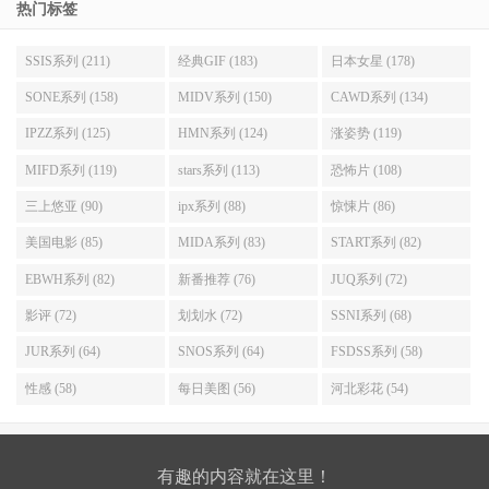
热门标签
SSIS系列 (211)
经典GIF (183)
日本女星 (178)
SONE系列 (158)
MIDV系列 (150)
CAWD系列 (134)
IPZZ系列 (125)
HMN系列 (124)
涨姿势 (119)
MIFD系列 (119)
stars系列 (113)
恐怖片 (108)
三上悠亚 (90)
ipx系列 (88)
惊悚片 (86)
美国电影 (85)
MIDA系列 (83)
START系列 (82)
EBWH系列 (82)
新番推荐 (76)
JUQ系列 (72)
影评 (72)
划划水 (72)
SSNI系列 (68)
JUR系列 (64)
SNOS系列 (64)
FSDSS系列 (58)
性感 (58)
每日美图 (56)
河北彩花 (54)
有趣的内容就在这里！