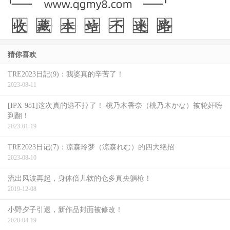
猜你喜欢
TRE2023日記(9)：我婆真的辛苦了！
2023-08-11
[IPX-981]这次真的逃不掉了！ 桃乃木香奈（桃乃木かな）被轮奸嗨
到翻！
2023-01-19
TRE2023日记(7)：凉森玲梦（涼森れむ）的四大绝招
2023-08-10
流出风波再起，身体倍儿软的仓多真央躺枪！
2019-12-08
小野夕子引退，新作品封面被修改！
2020-04-19