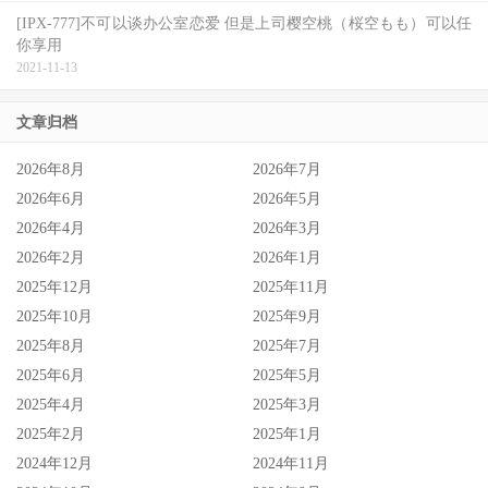
[IPX-777]不可以谈办公室恋爱 但是上司樱空桃（桜空もも）可以任
你享用
2021-11-13
文章归档
陈意涵在《小晓》视女儿为大麻烦。
2026年8月
2026年7月
《小晓》故事描述小晓(林品彤 饰)是一位活在自己世界的女
2026年6月
2026年5月
孩，因为一个令人揪心的秘密，她在学校被同学霸凌孤立，
2026年4月
2026年3月
妈妈薇芳(陈意涵 饰)也视她为麻烦，在国外长期工作的爸爸
2026年2月
2026年1月
2025年12月
2025年11月
更像既熟悉又遥远的陌生人，唯有班导保罗(刘俊谦 饰)彷彿
2025年10月
2025年9月
能理解并舒缓她的情绪。一次台风天下课，小晓目睹了妈妈
2025年8月
2025年7月
与班导的秘密，困惑的她不仅必须强迫自己适应这个复杂的
2025年6月
2025年5月
情感关系，也逐渐发现原来她与妈妈都有各自对生活说不出
2025年4月
2025年3月
的无奈。
2025年2月
2025年1月
2024年12月
2024年11月