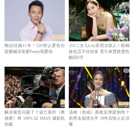
陈意涵觉得人生比演戏更难。
已有两个宝贝的陈意涵大呼真实人生比演戏难多了。从《闺
陶喆结婚11年！520突认爱告白
小S二女儿Lily美照太惊人！梧桐
甜蜜喊话老婆Penny我爱你
妹也忍不住转发 竟引来贾静雯吃
密》里的恣意少女，蜕变为《小晓》中的矛盾母亲，大银幕
醋回6字
上呈现的是陈意涵的转变与成长，她说：以往的角色，眼里
大部分只有自己，比较我行我素，但是在《小晓》中，演出
的却是一位失去自我、独自面对小孩的妈妈，心里总是藏着
埋怨，为了小孩我必须放弃自己的梦想、为了小孩我不能如
何如何，我相信这是每位母亲都曾经在心中闪过的念头。
解决噪音问题了？诺兰新作《奥
汤唯《色戒》真枪实弹梁朝伟？
德赛》将 100% 以 IMAX 摄影机
前男友崩溃分手 18年后惊人近况
拍摄
曝