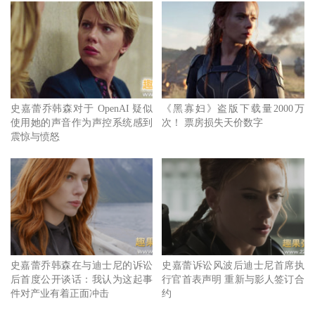
史嘉蕾乔韩森对于 OpenAI 疑似
《黑寡妇》盗版下载量2000万
使用她的声音作为声控系统感到
次！ 票房损失天价数字
震惊与愤怒
史嘉蕾乔韩森在与迪士尼的诉讼
史嘉蕾诉讼风波后迪士尼首席执
后首度公开谈话：我认为这起事
行官首表声明 重新与影人签订合
件对产业有着正面冲击
约