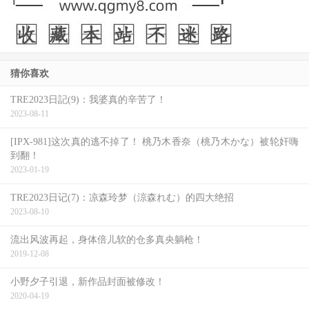
猜你喜欢
TRE2023日記(9)：我婆真的辛苦了！
2023-08-11
[IPX-981]这次真的逃不掉了！ 桃乃木香奈（桃乃木かな）被轮奸嗨
到翻！
2023-01-19
TRE2023日记(7)：凉森玲梦（涼森れむ）的四大绝招
2023-08-10
流出风波再起，身体倍儿软的仓多真央躺枪！
2019-12-08
小野夕子引退，新作品封面被修改！
2020-04-19