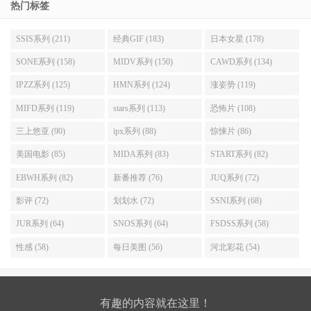
热门标签
SSIS系列 (211)
经典GIF (183)
日本女星 (178)
SONE系列 (158)
MIDV系列 (150)
CAWD系列 (134)
IPZZ系列 (125)
HMN系列 (124)
涨姿势 (119)
MIFD系列 (119)
stars系列 (113)
恐怖片 (108)
三上悠亚 (90)
ipx系列 (88)
惊悚片 (86)
美国电影 (85)
MIDA系列 (83)
START系列 (82)
EBWH系列 (82)
新番推荐 (76)
JUQ系列 (72)
影评 (72)
划划水 (72)
SSNI系列 (68)
JUR系列 (64)
SNOS系列 (64)
FSDSS系列 (58)
性感 (58)
每日美图 (56)
河北彩花 (54)
有趣的内容就在这里！