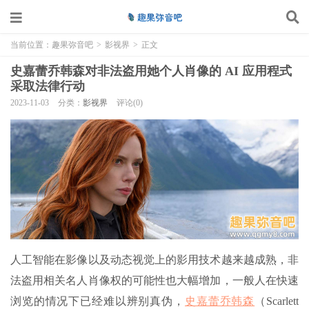
当前位置：
趣果弥音吧
>
影视界
>
正文
史嘉蕾乔韩森对非法盗用她个人肖像的 AI 应用程式
采取法律行动
2023-11-03
分类：
影视界
评论(0)
人工智能在影像以及动态视觉上的影用技术越来越成熟，非
法盗用相关名人肖像权的可能性也大幅增加，一般人在快速
浏览的情况下已经难以辨别真伪，
史嘉蕾乔韩森
（Scarlett