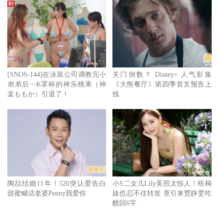
[SNOS-144]在泳装公司调教完小
关门倒数？ Disney+ 人气影集
弟弟后⋯K罩杯的神乐桃果（神
《大熊餐厅》第四季首支预告上
楽ももか）引退了！
线
陶喆结婚11年！520突认爱告白
小S二女儿Lily美照太惊人！梧桐
甜蜜喊话老婆Penny我爱你
妹也忍不住转发 竟引来贾静雯吃
醋回6字