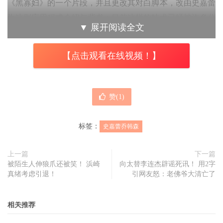
《黑寡妇》的一个片段，并且更改其对白脚本，改由史嘉蕾
为这则应用程式介绍与背书；目前这样的技术已经被许多分
▼
展开阅读全文
析影片揭露，包括可以轻易更改演员、歌手的谈话内容，甚
至是语言，拟真度同时相当高，如果要将其成果拿去运用在
【点击观看在线视频！】
商业行为上，以技术面来说早已不是不可能的任务，也因此
这次史嘉蕾的法律团队快速的拿出对应作为，为的就是避免
类似的事件开始蔓延，而没有在做社群观察的名人团队可能
赞(
1
)
因此被不法利用。
标签：
史嘉蕾乔韩森
目前正在罢工的演员工会也在争取内容中将人工智能纳入重
要项目，近期人工智能的滥用，包括了深伪变造、声音变造
上一篇
下一篇
以及累次这次事件主角的年代风格生成应用程式，在各大社
被陌生人伸狼爪还被笑！ 浜崎
向太替李连杰辟谣死讯！ 用2字
群往往会突然散播，未来网络使用者可能要更加留意相关法
真绪考虑引退！
引网友怒：老佛爷大清亡了
律条文，或是在使用服务前详读条款及细则（Terms and
Conditions）。
相关推荐