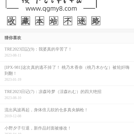
猜你喜欢
TRE2023日記(9)：我婆真的辛苦了！
2023-08-11
[IPX-981]这次真的逃不掉了！ 桃乃木香奈（桃乃木かな）被轮奸嗨
到翻！
2023-01-19
TRE2023日记(7)：凉森玲梦（涼森れむ）的四大绝招
2023-08-10
流出风波再起，身体倍儿软的仓多真央躺枪！
2019-12-08
小野夕子引退，新作品封面被修改！