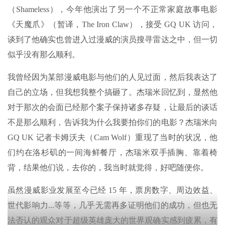
（Shameless），今年他演出了另一个不正常家庭故事电影
《天魔爪》（暂译，The Iron Claw），接受 GQ UK 访问，
谈到了他确实也曾进入过漫威的演员搜寻雷达之中，但一切
似乎没有那么顺利。
我曾经因为某部漫威电影与他们的人见过面，然后我表达了
自己的立场，但我想我整个搞砸了。杰瑞米回忆到，显然他
对于那次的会面已经那个案子保持诸多存疑，让最后的谈话
不是那么顺利，告诉我为什么我要拍你们的电影？杰瑞米向
GQ UK 记者卡姆沃夫（Cam Wolf）重现了当时的状况，他
们约在洛杉矶的一间海鲜餐厅，杰瑞米双手插胸、靠着椅
背，结果他们说，去你的，我当时就觉得，好吧随便你。
虽然漫威影业发展至今已经 15 年，票房数字、周边效益、
世代影响力...等等，几乎无需再多证明他们的成功，但也无
法否认的观众对于超级英雄庞大的世界观确实感到疲累，有