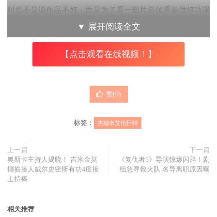
时也不是说作品不好，而是为了看一部片必须重新做好功课
这件事，已造成了观影门槛；就算如此，漫威对于演员的需
▼
展开阅读全文
求并没有降低，但这已经不是 2008 年了，演员开始理解不
能用合约年数长、平均片酬的低的方式与漫威绑在一起太
【点击观看在线视频！】
久。
我对一个演员职业生涯的顶峰怎么会出现在那个地方感到困
赞(
0
)
惑。 GQ UK 的记者卡姆表示，
杰瑞米艾伦怀特
去年就跟他
谈到他对超级英雄电影的看法，显然过了这段时间他的态度
标签：
杰瑞米艾伦怀特
有些软化，他们聘请了非常优秀的电影制片人来制作这些电
影，显然他们也聘请了非常优秀的演员来演出这些电影。杰
上一篇
下一篇
奥斯卡主持人揭晓！ 吉米金莫
《复仇者5》导演惊爆闪辞！剧
瑞米如今较为官方的谈论到，对于拒绝漫威影业的邀请，杰
揶揄揍人威尔史密斯有功4度接
组急寻救火队 名导离职原因曝
瑞米的立场显然是不想在这个职业阶段就被限制发展，当然
主持棒
他也从不后悔，我要按照自己的方式表演。
相关推荐
并不是每一位好莱坞的一线演员都有进入到漫威的体系之