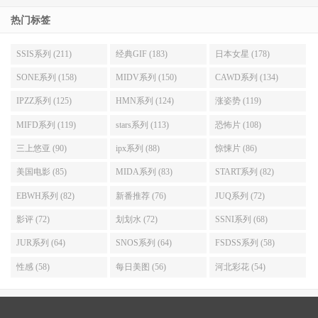
热门标签
SSIS系列 (211)
经典GIF (183)
日本女星 (178)
SONE系列 (158)
MIDV系列 (150)
CAWD系列 (134)
IPZZ系列 (125)
HMN系列 (124)
涨姿势 (119)
MIFD系列 (119)
stars系列 (113)
恐怖片 (108)
三上悠亚 (90)
ipx系列 (88)
惊悚片 (86)
美国电影 (85)
MIDA系列 (83)
START系列 (82)
EBWH系列 (82)
新番推荐 (76)
JUQ系列 (72)
影评 (72)
划划水 (72)
SSNI系列 (68)
JUR系列 (64)
SNOS系列 (64)
FSDSS系列 (58)
性感 (58)
每日美图 (56)
河北彩花 (54)