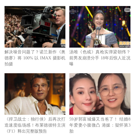
解决噪音问题了？诺兰新作《奥
汤唯《色戒》真枪实弹梁朝伟？
德赛》将 100% 以 IMAX 摄影机
前男友崩溃分手 18年后惊人近况
拍摄
曝
《捍卫战士：独行侠》后再次打
59岁郭富城爆又当爸了！ 结婚8
造速度临场感！布莱德彼特主演
年爱妻小腹微凸 港媒：疑怀第3
《F1》释出完整版预告
胎