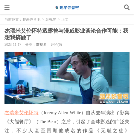
当前位置：
趣果弥音吧
>
影视界
>
正文
杰瑞米艾伦怀特透露曾与漫威影业谈论合作可能：我
想我搞砸了
2023-11-17
分类：
影视界
评论(0)
杰瑞米艾伦怀特
（Jeremy Allen White）自从去年演出了影集
《大熊餐厅》（The Bear）之后，引起了全球影迷的广泛关
注，不少人甚至回顾他成名的作品《无耻之徒》