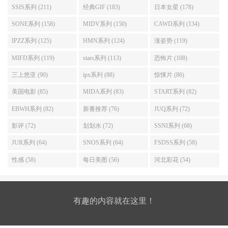
SSIS系列 (211)
经典GIF (183)
日本女星 (178)
SONE系列 (158)
MIDV系列 (150)
CAWD系列 (134)
IPZZ系列 (125)
HMN系列 (124)
涨姿势 (119)
MIFD系列 (119)
stars系列 (113)
恐怖片 (108)
三上悠亚 (90)
ipx系列 (88)
惊悚片 (86)
美国电影 (85)
MIDA系列 (83)
START系列 (82)
EBWH系列 (82)
新番推荐 (76)
JUQ系列 (72)
影评 (72)
划划水 (72)
SSNI系列 (68)
JUR系列 (64)
SNOS系列 (64)
FSDSS系列 (58)
性感 (58)
每日美图 (56)
河北彩花 (54)
有趣的内容就在这里！