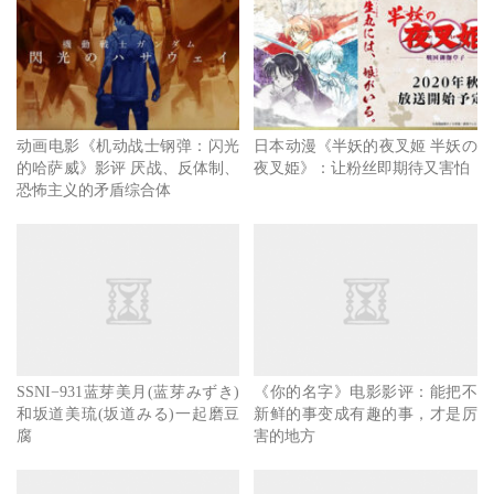
动画电影《机动战士钢弹：闪光
日本动漫《半妖的夜叉姬 半妖の
的哈萨威》影评 厌战、反体制、
夜叉姫》：让粉丝即期待又害怕
恐怖主义的矛盾综合体
SSNI−931蓝芽美月(蓝芽みずき)
《你的名字》电影影评：能把不
和坂道美琉(坂道みる)一起磨豆
新鲜的事变成有趣的事，才是厉
腐
害的地方