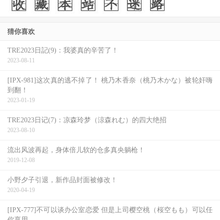
猜你喜欢
TRE2023日記(9)：我婆真的辛苦了！
2023-08-11
[IPX-981]这次真的逃不掉了！ 桃乃木香奈（桃乃木かな）被轮奸嗨
到翻！
2023-01-19
TRE2023日记(7)：凉森玲梦（涼森れむ）的四大绝招
2023-08-10
流出风波再起，身体倍儿软的仓多真央躺枪！
2019-12-08
小野夕子引退，新作品封面被修改！
2020-04-19
[IPX-777]不可以谈办公室恋爱 但是上司樱空桃（桜空もも）可以任
你享用