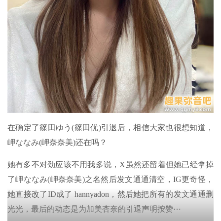
在确定了篠田ゆう(篠田优)引退后，相信大家也很想知道，
岬ななみ(岬奈奈美)还在吗？
她有多不对劲应该不用我多说，X虽然还留着但她已经拿掉
了岬ななみ(岬奈奈美)之名然后发文通通清空，IG更奇怪，
她直接改了ID成了 hannyadon，然后她把所有的发文通通删
光光，最后的动态是为加美杏奈的引退声明按赞⋯