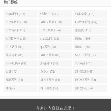
热门标签
SSIS系列 (211)
经典GIF (183)
日本女星 (178)
SONE系列 (158)
MIDV系列 (150)
CAWD系列 (134)
IPZZ系列 (125)
HMN系列 (124)
涨姿势 (119)
MIFD系列 (119)
stars系列 (113)
恐怖片 (108)
三上悠亚 (90)
ipx系列 (88)
惊悚片 (86)
美国电影 (85)
MIDA系列 (83)
START系列 (82)
EBWH系列 (82)
新番推荐 (76)
JUQ系列 (72)
影评 (72)
划划水 (72)
SSNI系列 (68)
JUR系列 (64)
SNOS系列 (64)
FSDSS系列 (58)
性感 (58)
每日美图 (56)
河北彩花 (54)
有趣的内容就在这里！