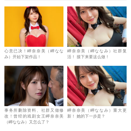
那，她到底怎么了？
我之前的判断是人还在但可能和经纪公司有摩擦，目前处于
关机状态(因为她连红龙酒店都不去了)，最好的状况就是她
更换经纪公司复出后再让社群活起来ー结果那天和经纪人聊
了才知道有些事和我判断的不太一样：
心意已决！岬奈奈美（岬なな
岬奈奈美（岬ななみ）社群复
み）开始下架作品！
活！ 接下来要这么做！
事务所删除资料、社群又做修
岬奈奈美（岬ななみ）重大更
改！曾经的戏剧女王岬奈奈美
新！ 她的下一步是？
（岬ななみ）又怎么了？