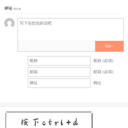
间表，所以岬ななみ(岬奈奈美)是真的会回来还是像很多台
评论
抢沙发
北人说下次再约吃饭一样其实根本不算有约目前没有答案〜
我也尝试询问岬ななみ(岬奈奈美)的个人因素是什么，不过
没得到答案，至于她回归的机率有多高？经纪人说目前不做
过多设想，一切都看岬ななみ(岬奈奈美)的意思ー是，这是
biu~
很日本人的答案，什么事情都有可能发生所以就不多做预
测，一切等到尘埃落定再说：
昵称 (必填)
邮箱 (必填)
网址