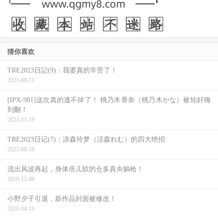
猜你喜欢
不过还好，至少我也得到想要的答案，首先，确定了岬なな
TRE2023日記(9)：我婆真的辛苦了！
2023-08-11
み(岬奈奈美)目前确实是关机状态；再来，从没有回归的时
间表就知道她是无限期休业，保留twitter看似是为回归埋下
[IPX-981]这次真的逃不掉了！ 桃乃木香奈（桃乃木かな）被轮奸嗨
到翻！
伏笔但目前就是放置不管，大家可以先把她的社群设下通
2023-01-19
知，看看她会不会有朝一日突然回归或是心血来潮来和大家
TRE2023日记(7)：凉森玲梦（涼森れむ）的四大绝招
报告自己的状况〜
2023-08-10
但现在，暂时不用期待她会突然冒出新作品了。
流出风波再起，身体倍儿软的仓多真央躺枪！
2019-12-08
[岬奈-奈美]作品下载地址
小野夕子引退，新作品封面被修改！
2020-04-19