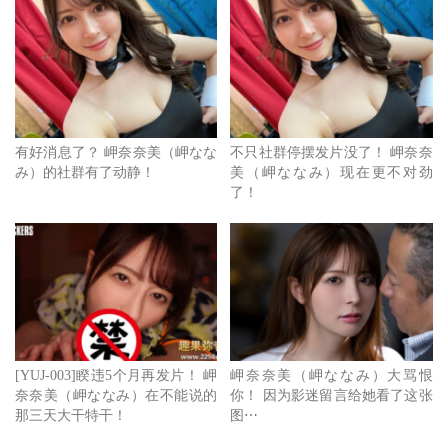
有好消息了？ 岬奈奈美（岬なな
不只社群停摆发片没了！ 岬奈奈
み）的社群有了动静！
美（岬ななみ）现在更不对劲
了！
首先，经纪人说了，她和事务所没有问题，是因为个人因素
[YUJ-003]睽违5个月再发片！ 岬
岬奈奈美（岬ななみ）大骂恨
奈奈美（岬ななみ）在不能说的
你！ 因为影迷留言给她看了这张
暂时关机，会休多久不知道，当时双方的约定是等岬ななみ
那三天大干特干！
图⋯
(岬奈奈美)事情处理好后再继续合作，只是这个约定没有时