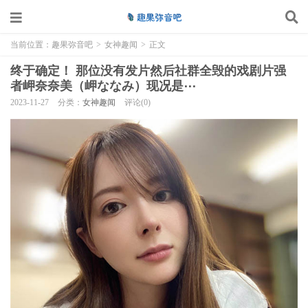
当前位置：
趣果弥音吧
>
女神趣闻
>
正文
终于确定！ 那位没有发片然后社群全毁的戏剧片强
者岬奈奈美（岬ななみ）现况是⋯
2023-11-27
分类：
女神趣闻
评论(0)