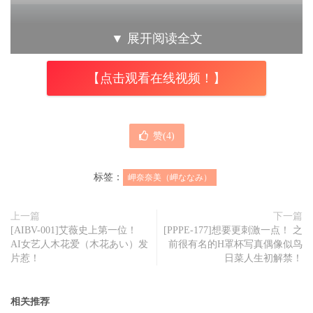
▼
展开阅读全文
【点击观看在线视频！】
赞(
4
)
标签：
岬奈奈美（岬ななみ）
上一篇
下一篇
[AIBV-001]艾薇史上第一位！
[PPPE-177]想要更刺激一点！ 之
AI女艺人木花爱（木花あい）发
前很有名的H罩杯写真偶像似鸟
片惹！
日菜人生初解禁！
相关推荐