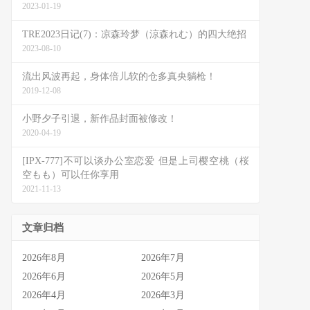
2023-01-19
TRE2023日记(7)：凉森玲梦（涼森れむ）的四大绝招
2023-08-10
流出风波再起，身体倍儿软的仓多真央躺枪！
2019-12-08
小野夕子引退，新作品封面被修改！
2020-04-19
[IPX-777]不可以谈办公室恋爱 但是上司樱空桃（桜
空もも）可以任你享用
2021-11-13
文章归档
2026年8月
2026年7月
2026年6月
2026年5月
2026年4月
2026年3月