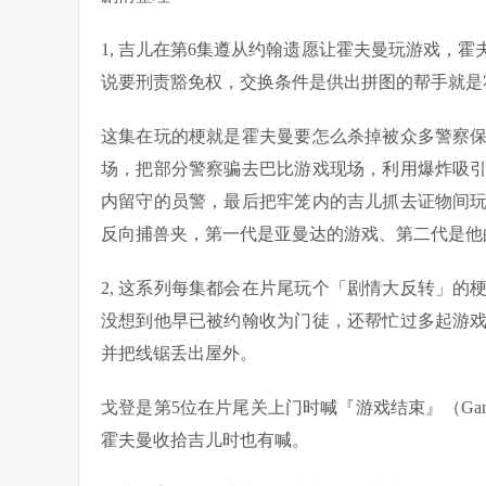
1, 吉儿在第6集遵从约翰遗愿让霍夫曼玩游戏，
说要刑责豁免权，交换条件是供出拼图的帮手就是
这集在玩的梗就是霍夫曼要怎么杀掉被众多警察
场，把部分警察骗去巴比游戏现场，利用爆炸吸
内留守的员警，最后把牢笼内的吉儿抓去证物间
反向捕兽夹，第一代是亚曼达的游戏、第二代是他
2, 这系列每集都会在片尾玩个「剧情大反转」
没想到他早已被约翰收为门徒，还帮忙过多起游
并把线锯丢出屋外。
戈登是第5位在片尾关上门时喊『游戏结束』（Gam
霍夫曼收拾吉儿时也有喊。