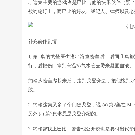
3, 这集主要的游戏者是巴比与他的快乐伙伴（
被约翰盯上，而巴比的好友、经纪人、律师以及老
补充前作剧情
1, 第1集的戈登医生逃出浴室密室后，后面几
行，后把伤口拿到高温排气水管去烫来凝固血液。
约翰从密室爬起来后，走到戈登旁边，把他拖到
肢。
2, 约翰这集又多了个门徒戈登，说 (a) 第2集在 Mi
另外 (c) 第3集琳恩是戈登介绍的。
3, 约翰曾找上巴比，警告他公开说谎是要付出代