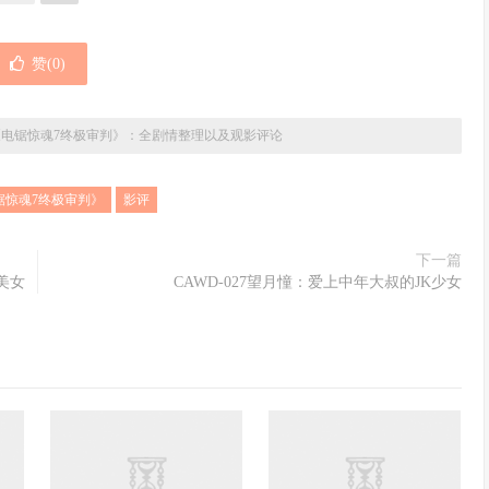
赞(
0
)
《电锯惊魂7终极审判》：全剧情整理以及观影评论
锯惊魂7终极审判》
影评
下一篇
美女
CAWD-027望月憧：爱上中年大叔的JK少女