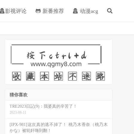
影视评论
新番推荐
动漫acg
猜你喜欢
TRE2023日記(9)：我婆真的辛苦了！
2023-08-11
[IPX-981]这次真的逃不掉了！ 桃乃木香奈（桃乃木
かな）被轮奸嗨到翻！