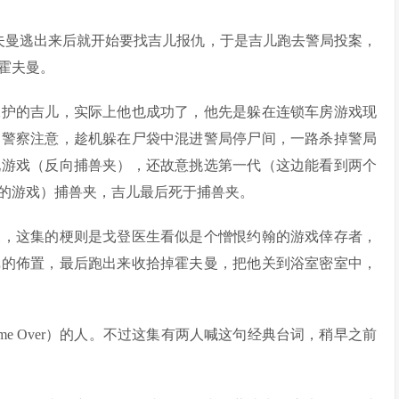
霍夫曼逃出来后就开始要找吉儿报仇，于是吉儿跑去警局投案，
霍夫曼。
保护的吉儿，实际上他也成功了，他先是躲在连锁车房游戏现
引警察注意，趁机躲在尸袋中混进警局停尸间，一路杀掉警局
玩游戏（反向捕兽夹），还故意挑选第一代（这边能看到两个
的游戏）捕兽夹，吉儿最后死于捕兽夹。
的梗，这集的梗则是戈登医生看似是个憎恨约翰的游戏倖存者，
戏的佈置，最后跑出来收拾掉霍夫曼，把他关到浴室密室中，
e Over）的人。不过这集有两人喊这句经典台词，稍早之前