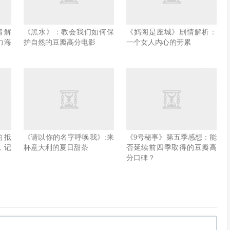
情解
《黑水》：教会我们如何保
《妈阁是座城》剧情解析：
力海
护自然的豆瓣高分电影
一个女人内心的劳累
的抵
《请以你的名字呼唤我》:来
《9号秘事》第五季感想：能
，记
杯意大利的夏日甜茶
否延续前四季取得的豆瓣高
分口碑？