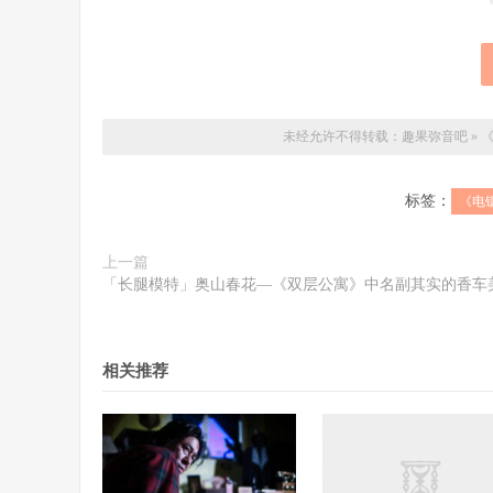
未经允许不得转载：
趣果弥音吧
»
标签：
《电
上一篇
「长腿模特」奥山春花—《双层公寓》中名副其实的香车
相关推荐