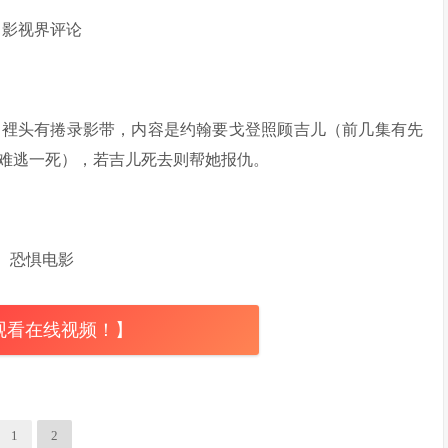
的，裡头有捲录影带，内容是约翰要戈登照顾吉儿（前几集有先
难逃一死），若吉儿死去则帮她报仇。
观看在线视频！】
1
2