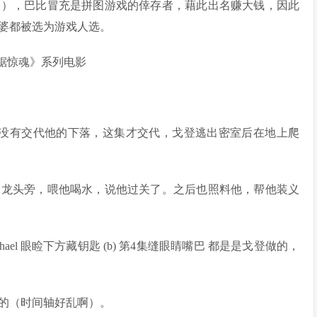
疑？），巴比冒充是拼图游戏的倖存者，藉此出名赚大钱，因此
婆都被选为游戏人选。
集都没有交代他的下落，这集才交代，戈登逃出密室后在地上爬
水龙头旁，喂他喝水，说他过关了。之后也照料他，帮他装义
chael 眼睑下方藏钥匙 (b) 第4集缝眼睛嘴巴 都是是戈登做的，
价的（时间轴好乱啊）。