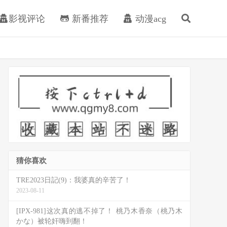
影视评论
新番推荐
动漫acg
猜你喜欢
TRE2023日記(9)：我婆真的辛苦了！
2023-08-11
[IPX-981]这次真的逃不掉了！ 桃乃木香奈（桃乃木
かな）被轮奸嗨到翻！