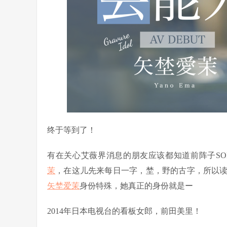
终于等到了！
有在关心艾薇界消息的朋友应该都知道前阵子SO
茉
，在这儿先来每日一字，埜，野的古字，所以
矢埜爱茉
身份特殊，她真正的身份就是ー
2014年日本电视台的看板女郎，前田美里！