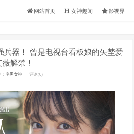
网站首页
女神趣闻
影视界
R最强兵器！ 曾是电视台看板娘的矢埜爱
艾薇解禁！
类：
宅男女神
评论(0)