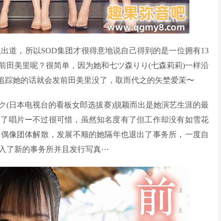
的成员出道，所以SOD集团才很得意地说自己得到的是一位拥有13
前田美里呢？很简单，因为她和七ツ森りり(七森莉莉)一样沿
有追踪她的话就会发前田美里没了，取而代之的矢埜爱茉〜
ック(日本电视台的看板女郎选拔赛)脱颖而出是她演艺生涯的最
ps发了唱片ー不过很可惜，虽然知名度有了但工作却没有如雪花
年，偶像团体解散，发展不顺的她隔年也退出了事务所，一度自
加入了新的事务所并且发行写真⋯