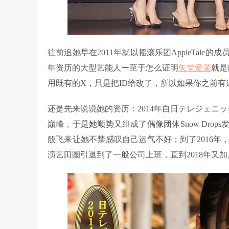
往前追她早在2011年就以摇滚乐团AppleTale
年资历的大型艺能人ー至于怎么证明
矢埜爱茉
就是
用既有的X，只是把ID给改了，所以如果你之前
还是先来说说她的资历：2014年自日テレジェニ
巔峰，于是她顺势又组成了偶像团体Snow Dro
般飞来让她不禁感叹自己运气不好；到了2016
演艺田圈引退到了一般公司上班，直到2018年又