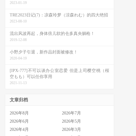
2023-01-19
TRE2023日记(7)：凉森玲梦（涼森れむ）的四大绝招
2023-08-10
流出风波再起，身体倍儿软的仓多真央躺枪！
2019-12-08
小野夕子引退，新作品封面被修改！
2020-04-19
[IPX-777]不可以谈办公室恋爱 但是上司樱空桃（桜
空もも）可以任你享用
2021-11-13
文章归档
2026年8月
2026年7月
2026年6月
2026年5月
2026年4月
2026年3月